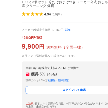
1000g 3個セット 今だけおまけつき メーカー公式 おし
濯 クリーニング 爆買
4.94
（
16
件
）
メーカー希望小売価格
17,160
円
詳細
42%OFF価格
9,900
円
送料無料
（
全国一律
）
条件により送料が異なる場合があります。
全額PayPay残高で支払い&LINEと連携で
獲得
5
%
（
454
pt）
獲得のうち4.5%は
利用先・期間限定
ログインして確認
ご注意
表示よりも実際の付与数・付与率が少ない場合があります（
与上限、未確定の付与等）