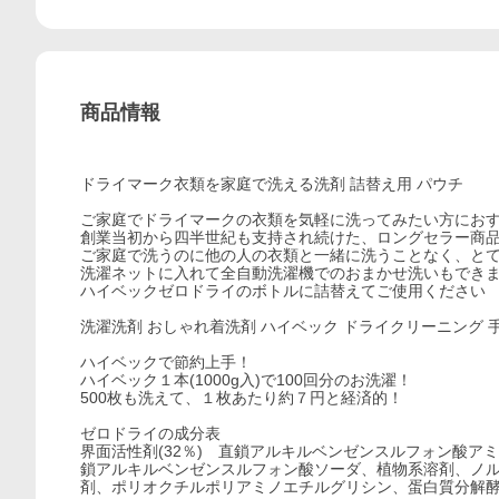
商品情報
ドライマーク衣類を家庭で洗える洗剤 詰替え用 パウチ
ご家庭でドライマークの衣類を気軽に洗ってみたい方にお
創業当初から四半世紀も支持され続けた、ロングセラー商
ご家庭で洗うのに他の人の衣類と一緒に洗うことなく、と
洗濯ネットに入れて全自動洗濯機でのおまかせ洗いもでき
ハイベックゼロドライのボトルに詰替えてご使用ください
洗濯洗剤 おしゃれ着洗剤 ハイベック ドライクリーニング 
ハイベックで節約上手！
ハイベック１本(1000g入)で100回分のお洗濯！
500枚も洗えて、１枚あたり約７円と経済的！
ゼロドライの成分表
界面活性剤(32％) 直鎖アルキルベンゼンスルフォン酸
鎖アルキルベンゼンスルフォン酸ソーダ、植物系溶剤、ノ
剤、ポリオクチルポリアミノエチルグリシン、蛋白質分解