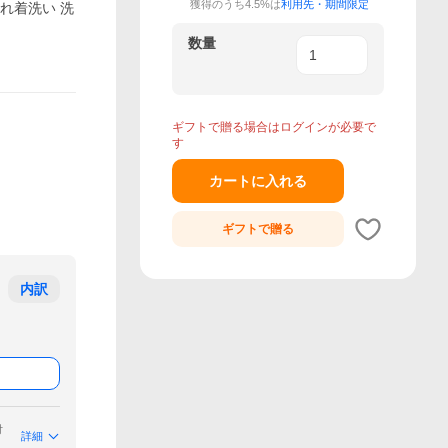
獲得のうち4.5%は
利用先・期間限定
ゃれ着洗い 洗
数量
ギフトで贈る場合はログインが必要で
す
カートに入れる
ギフトで
贈る
内訳
付
詳細