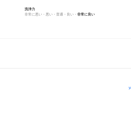
洗浄力
非常に悪い
・
悪い
・
普通
・
良い
・
非常に良い
y