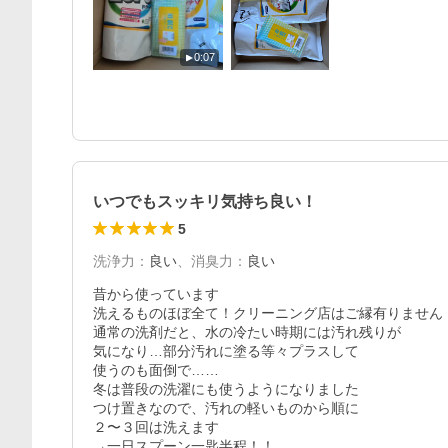
0:07
いつでもスッキリ気持ち良い！
5
洗浄力
：
良い
、
消臭力
：
良い
昔から使っています

洗えるものほぼ全て！クリーニング店はご縁有りません

通常の洗剤だと、水の冷たい時期には汚れ残りが

気になり…部分汚れに塗る等々プラスして

使うのも面倒で……

冬は普段の洗濯にも使うようになりました

つけ置きなので、汚れの軽いものから順に

２〜３回は洗えます

→一日スプーン一匙半程！！
