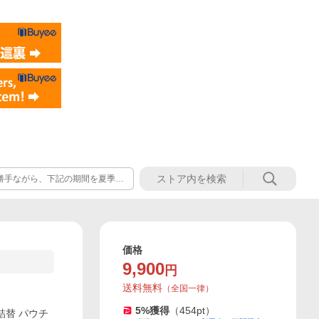
勝手ながら、下記の期間を夏季休
16日(日) ※お客様相談室での電話
対応) ※休業期間中にいただき
ます。
価格
9,900
円
送料無料
（
全国一律
）
5
%獲得
（
454
pt）
詰替 パウチ