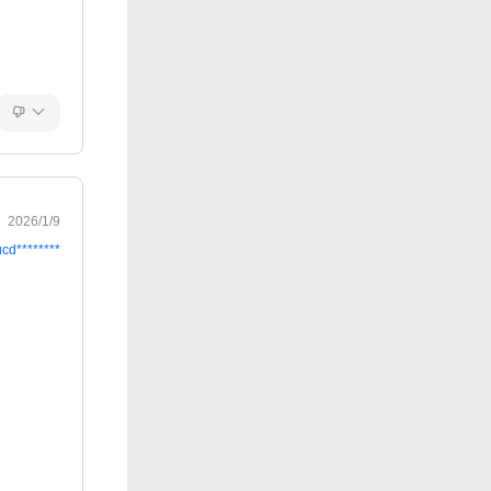
2026/1/9
ucd********