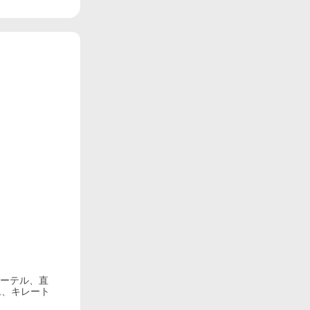
エーテル、直
ム、キレート