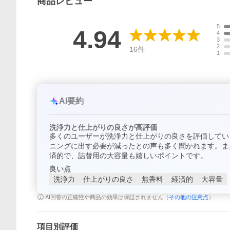
商品
レビュー
5
4.94
4
3
2
16
件
1
AI要約
洗浄力と仕上がりの良さが高評価
多くのユーザーが洗浄力と仕上がりの良さを評価してい
ニングに出す必要が減ったとの声も多く聞かれます。ま
済的で、詰替用の大容量も嬉しいポイントです。
良い点
洗浄力
仕上がりの良さ
無香料
経済的
大容量
AI回答の正確性や商品の効果は保証されません（
その他の注意点
）
項目別評価