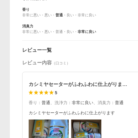
香り
非常に悪い
・
悪い
・
普通
・
良い
・
非常に良い
消臭力
非常に悪い
・
悪い
・
普通
・
良い
・
非常に良い
レビュー一覧
レビュー内容
（口コミ）
カシミヤセーターがふわふわに仕上がりま…
5
香り
：
普通
、
洗浄力
：
非常に良い
、
消臭力
：
普通
カシミヤセーターがふわふわに仕上がります