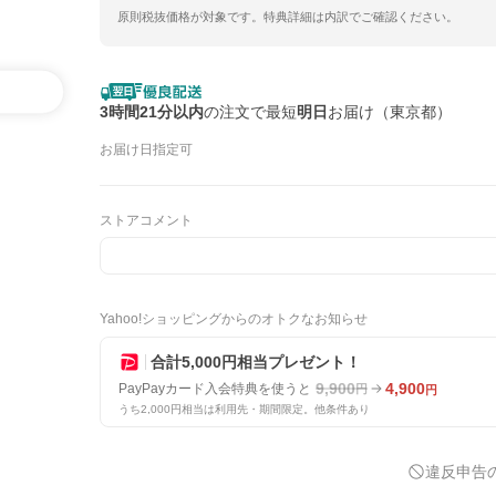
原則税抜価格が対象です。特典詳細は内訳でご確認ください。
3時間21分以内
の注文で最短
明日
お届け（東京都）
お届け日指定可
ストアコメント
Yahoo!ショッピングからのオトクなお知らせ
合計5,000円相当プレゼント！
9,900
4,900
PayPayカード入会特典を使うと
円
円
うち2,000円相当は利用先・期間限定。他条件あり
違反申告