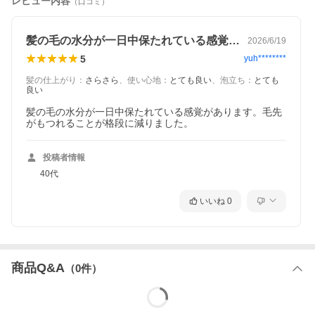
レビュー内容
（口コミ）
髪の毛の水分が一日中保たれている感覚が…
2026/6/19
5
yuh********
髪の仕上がり
：
さらさら
、
使い心地
：
とても良い
、
泡立ち
：
とても
良い
髪の毛の水分が一日中保たれている感覚があります。毛先
がもつれることが格段に減りました。
投稿者情報
40代
いいね
0
商品Q&A
（
0
件）