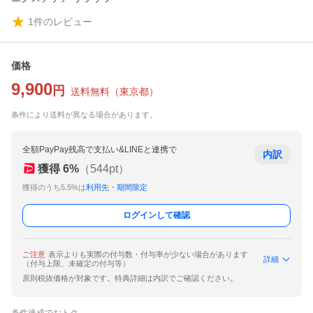
1
件のレビュー
価格
9,900
円
送料無料
（
東京都
）
条件により送料が異なる場合があります。
全額PayPay残高で支払い&LINEと連携で
内訳
獲得
6
%
（
544
pt）
獲得のうち5.5%は
利用先・期間限定
ログインして確認
ご注意
表示よりも実際の付与数・付与率が少ない場合があります
詳細
（付与上限、未確定の付与等）
原則税抜価格が対象です。特典詳細は内訳でご確認ください。