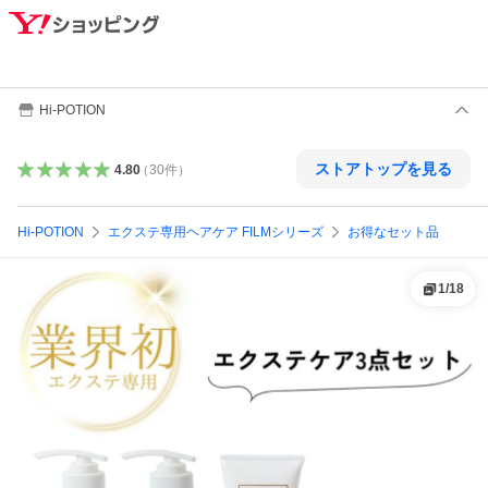
Hi-POTION
ストアトップを見る
4.80
（
30
件
）
Hi-POTION
エクステ専用ヘアケア FILMシリーズ
お得なセット品
1
/
18