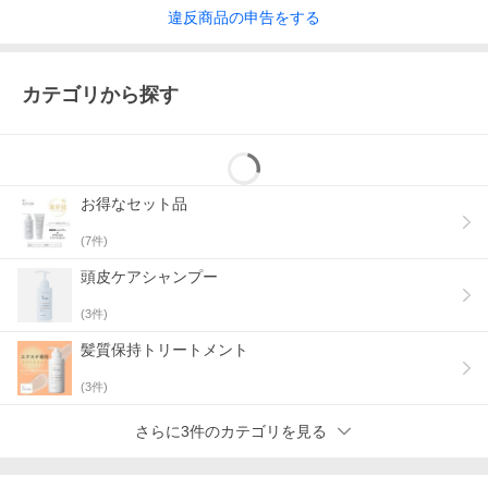
違反
商品の
申告をする
カテゴリから探す
お得なセット品
(
7
件)
頭皮ケアシャンプー
(
3
件)
髪質保持トリートメント
(
3
件)
さらに3件のカテゴリを見る