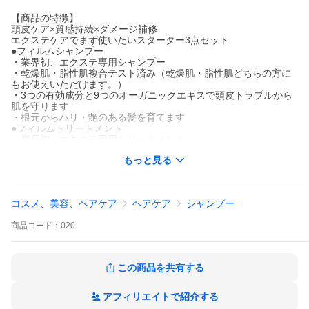
【商品の特徴】
頭皮ケア×質感持続×ダメージ補修
エクステケアでまず使いたいスターター3点セット
●フィルムシャンプー
・業界初、エクステ専用シャンプー
・乾燥肌・脂性肌複合テスト済み（乾燥肌・脂性肌どちらの方に
もお使えいただけます。）
・3つの有効成分と9つのオーガニックエキスで頭皮トラブルから
肌を守ります
・根元からハリ・艶のある髪を育てます
●フィルムトリートメント
・業界初、エクステ専用トリートメント
・加水分解シルク・加水分解コラーゲン・ケラチンなどの髪に必
もっと見る
要な栄養分で補修し“地毛とエクステを両方”ケア
・熱に反応するヒートアクティブ成分が被膜を形成しエクステも
地毛もサラサラな仕上がりに
・インバストリートメント
コスメ、美容、ヘアケア
ヘアケア
シャンプー
●フィルムクリーム
・業界初、エクステ専用アウトバストリートメント
商品
コード：
020
・１０種類のコーティング成分がエクステ表面のキューティクル
に層を作り、水分を逃がさずコーティング
・厳選された高品質のシリコンを使用しているので髪や頭皮に負
担をかけません
この商品を共有する
・熱に反応するヒートモイスチャー効果でキューティクルの立ち
上がりを抑え綺麗な質感を保ちます
・洗い流さないトリートメントタイプ
アフィリエイトで紹介する