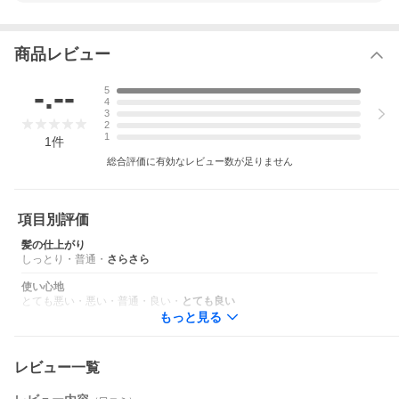
商品レビュー
-.--
5
4
3
2
1
1
件
総合評価に有効なレビュー数が足りません
項目別評価
髪の仕上がり
しっとり
・
普通
・
さらさら
使い心地
とても悪い
・
悪い
・
普通
・
良い
・
とても良い
もっと見る
レビュー一覧