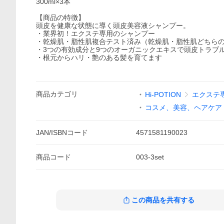
300ml×3本
【商品の特徴】
頭皮を健康な状態に導く頭皮美容液シャンプー。
・業界初！エクステ専用のシャンプー
・乾燥肌・脂性肌複合テスト済み（乾燥肌・脂性肌どちら
・3つの有効成分と9つのオーガニックエキスで頭皮トラブ
・根元からハリ・艶のある髪を育てます
商品
カテゴリ
Hi-POTION
エクステ専
コスメ、美容、ヘアケア
JAN/ISBNコード
4571581190023
商品
コード
003-3set
この商品を共有する