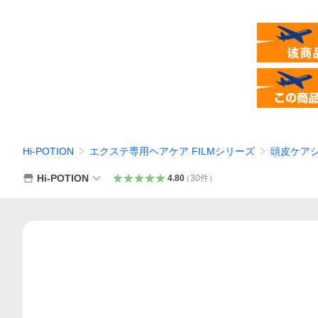
Hi-POTION
エクステ専用ヘアケア FILMシリーズ
頭皮ケア
Hi-POTION
4.80
（
30
件
）