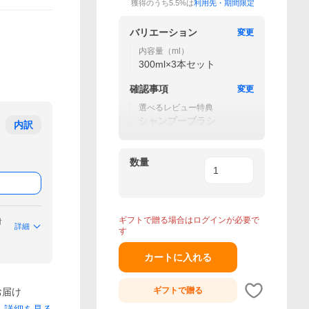
獲得のうち5.5%は
利用先・期間限定
バリエーション
変更
内容量（ml）
300ml×3本セット
確認事項
変更
選べるレビュー特典
シャンプーブラシ
内訳
数量
ギフトで贈る場合はログインが必要で
付
詳細
す
カートに入れる
ギフトで
贈る
お届け