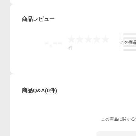
商品
レビュー
5
-.--
4
この
商
3
2
-
件
1
商品Q&A
(
0
件)
この
商品
に関する