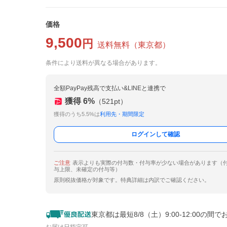
価格
9,500
円
送料無料
（
東京都
）
条件により送料が異なる場合があります。
全額PayPay残高で支払い&LINEと連携で
獲得
6
%
（
521
pt）
獲得のうち5.5%は
利用先・期間限定
ログインして確認
ご注意
表示よりも実際の付与数・付与率が少ない場合があります（
与上限、未確定の付与等）
原則税抜価格が対象です。特典詳細は内訳でご確認ください。
東京都は最短8/8（土）9:00-12:00の間で