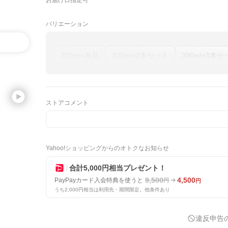
お届け日指定可
バリエーション
300ml×単品
300ml×2本セット
300ml×3本セ
ストアコメント
Yahoo!ショッピングからのオトクなお知らせ
合計5,000円相当プレゼント！
9,500
4,500
PayPayカード入会特典を使うと
円
円
うち2,000円相当は利用先・期間限定。他条件あり
違反申告