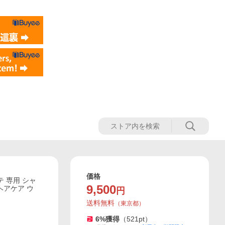
価格
 専用 シャ
9,500
ヘアケア ウ
円
送料無料
（
東京都
）
6
%獲得
（
521
pt）