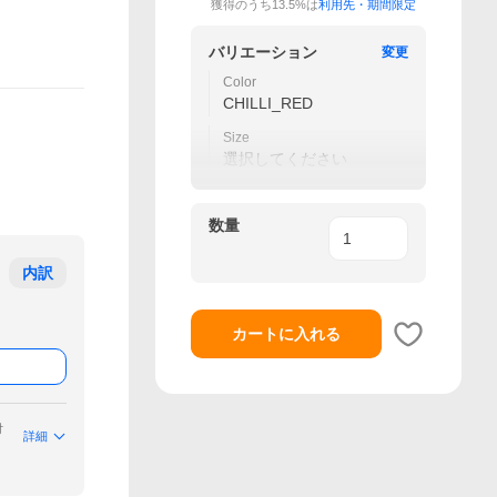
獲得のうち13.5%は
利用先・期間限定
バリエーション
変更
Color
CHILLI_RED
Size
選択してください
数量
内訳
カートに入れる
付
詳細