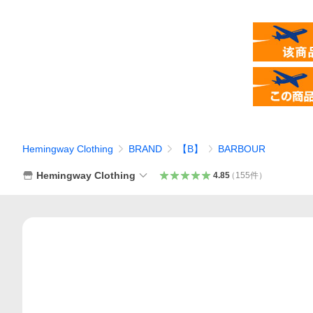
Hemingway Clothing
BRAND
【B】
BARBOUR
Hemingway Clothing
4.85
（
155
件
）