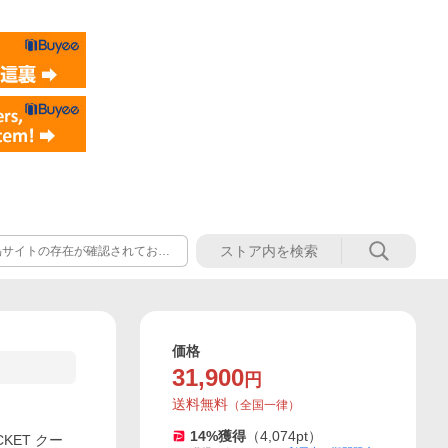
偽サイトの存在が確認されており
おりません。そのような悪質な偽
価格
31,900
円
送料無料
（
全国一律
）
14
%獲得
（
4,074
pt）
CKET クー