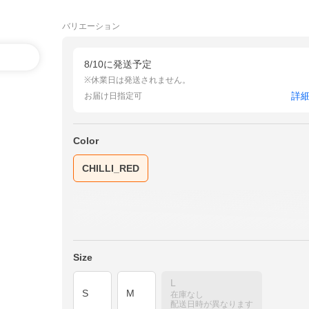
バリエーション
8/10に発送予定
※休業日は発送されません。
詳
お届け日指定可
Color
CHILLI_RED
Size
L
S
M
在庫なし
配送日時が異なります