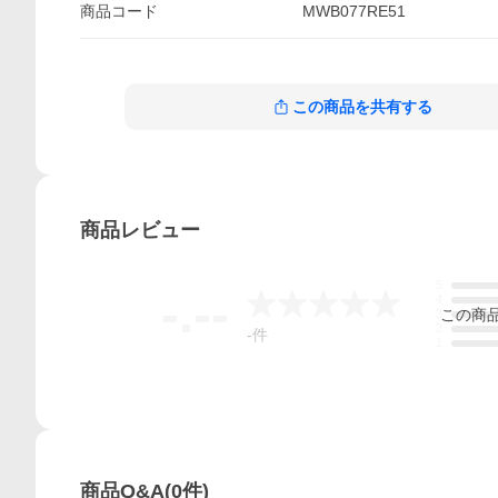
商品
コード
MWB077RE51
この商品を共有する
商品
レビュー
5
-.--
4
この
商
3
2
-
件
1
商品Q&A
(
0
件)