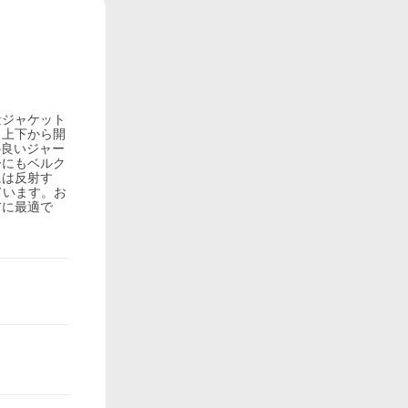
量ジャケット
、上下から開
の良いジャー
ーにもベルク
には反射す
れています。お
アに最適で