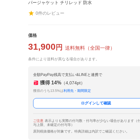
パージャケット チリレッド 防水
0
件のレビュー
価格
31,900
円
送料無料
（
全国一律
）
条件により送料が異なる場合があります。
全額PayPay残高で支払い&LINEと連携で
獲得
14
%
（
4,074
pt）
獲得のうち13.5%は
利用先・期間限定
ログインして確認
ご注意
表示よりも実際の付与数・付与率が少ない場合があります（
与上限、未確定の付与等）
原則税抜価格が対象です。特典詳細は内訳でご確認ください。