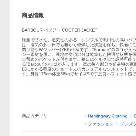
商品情報
BARBOUR バブアー COOPER JACKET
軽量で防水性、通気性のある、シンプルで汎用性の高いバ
は、湿気の多い日でも暖かく乾燥した状態を保ち、快適に
閉可能なWジッパー(YKK)仕様です。"Barbour"の
ジー素材を用い、裏地の身頃部分は乾燥した快適な状態を
ロ留めのポケットが付きます。袖口はベルクロで調整可能
る"Barbour”のロゴが入ります。襟の後ろ部分や前身頃の裾部分
尻にかかる程度のショート丈のカジュアルなシルエットで
す。身長175cm体重68kgでサイズSで丁度良いフィット感
商品
カテゴリ
Hemingway Clothing
ファッション
メンズ