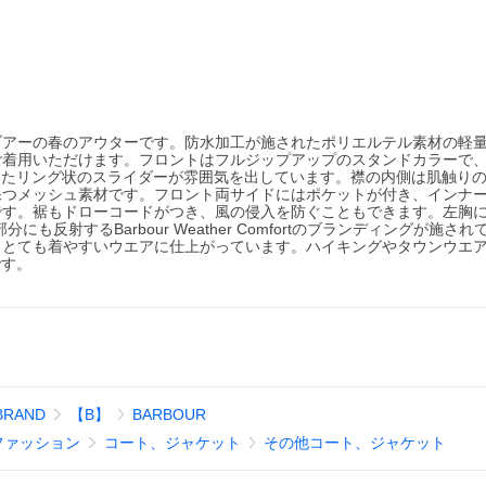
ブアーの春のアウターです。防水加工が施されたポリエルテル素材の軽
ご着用いただけます。フロントはフルジップアップのスタンドカラーで
ロゴが入ったリング状のスライダーが雰囲気を出しています。襟の内側は肌触り
保つメッシュ素材です。フロント両サイドにはポケットが付き、インナ
です。裾もドローコードがつき、風の侵入を防ぐこともできます。左胸
にも反射するBarbour Weather Comfortのブランディングが施さ
、とても着やすいウエアに仕上がっています。ハイキングやタウンウエ
です。
BRAND
【B】
BARBOUR
ファッション
コート、ジャケット
その他コート、ジャケット