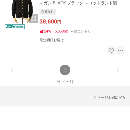
ィガン BLACK ブラック スコットランド製
在庫なし
39,600
円
14
%
（
5,058
pt
）
要エントリー
最短明日お届け
1
1
件中
1
〜
1
件
ページ上部に戻る