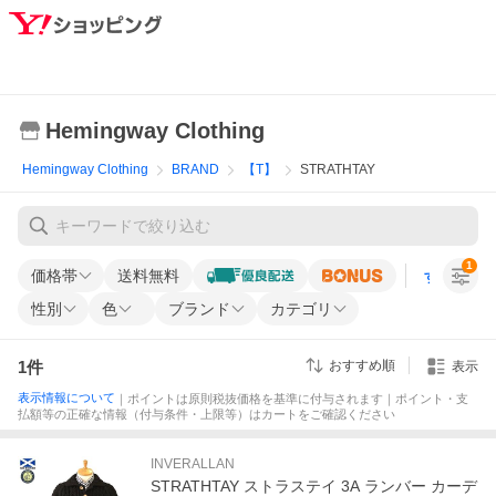
Hemingway Clothing
Hemingway Clothing
BRAND
【T】
STRATHTAY
1
価格帯
送料無料
すべての条
性別
色
ブランド
カテゴリ
1
件
おすすめ順
表示
表示情報について
｜ポイントは原則税抜価格を基準に付与されます｜ポイント・支
払額等の正確な情報（付与条件・上限等）はカートをご確認ください
INVERALLAN
STRATHTAY ストラステイ 3A ランバー カーデ