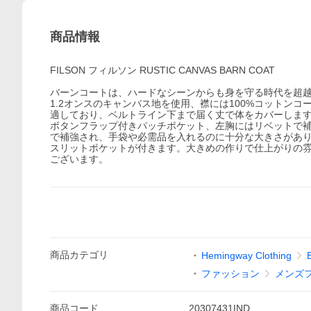
商品情報
FILSON フィルソン RUSTIC CANVAS BARN COAT
バーンコートは、ハードなシーンからも身を守る時代を超越
1.2オンスのキャンバス地を使用、襟には100%コットン
適しており、ベルトライン下まで届く丈で体をカバーしま
ボタンフラップ付きパッチポケット、左胸にはリベットで
で補強され、手袋や必需品を入れるのに十分な大きさがありま
スリットポケットが付きます。大きめの作りで仕上がりの雰囲
ございます。
商品
カテゴリ
Hemingway Clothing
ファッション
メンズ
商品
コード
20307431IND