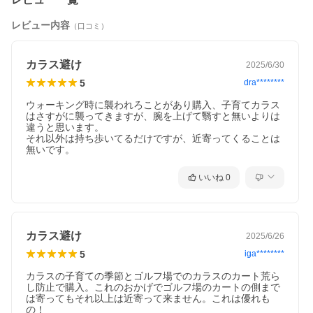
レビュー内容
（口コミ）
カラス避け
2025/6/30
5
dra********
ウォーキング時に襲われろことがあり購入、子育てカラス
はさすがに襲ってきますが、腕を上げて翳すと無いよりは
違うと思います。

それ以外は持ち歩いてるだけですが、近寄ってくることは
無いです。
いいね
0
カラス避け
2025/6/26
5
iga********
カラスの子育ての季節とゴルフ場でのカラスのカート荒ら
し防止で購入。これのおかげでゴルフ場のカートの側まで
は寄ってもそれ以上は近寄って来ません。これは優れも
の！