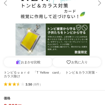
おまかせ比較
お気に入り
トンビＧｕａｒｄ 「T Yellow card」 トンビ＆カラス対策・
カラス除け
3.50
（
8
件
）
価格