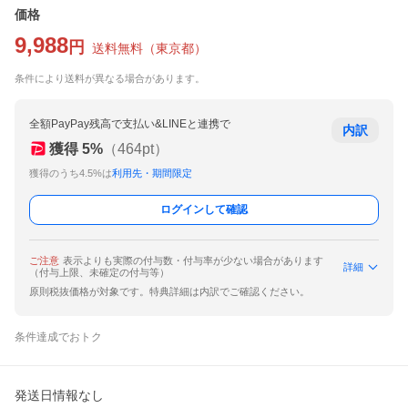
価格
9,988
円
送料無料
（
東京都
）
条件により送料が異なる場合があります。
全額PayPay残高で支払い&LINEと連携で
内訳
獲得
5
%
（
464
pt）
獲得のうち4.5%は
利用先・期間限定
ログインして確認
ご注意
表示よりも実際の付与数・付与率が少ない場合があります
詳細
（付与上限、未確定の付与等）
原則税抜価格が対象です。特典詳細は内訳でご確認ください。
条件達成でおトク
発送日情報なし