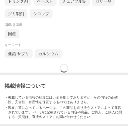
ドリンク剤
ペースト
チュアブル錠
ゼリー剤
グミ製剤
シロップ
国産/外国産
国産
キーワード
亜鉛 サプリ
カルシウム
掲載情報について
・掲載している情報の精度には万全を期しておりますが、その内容の正確
性、安全性、有用性を保証するものではありません。
・現在ご覧になっているページは、この
商品
を取り扱うストアによって運営
されています。 ページに記載されている内容
や商品、ご購入
、ご購入に関
するご質問は、直接各ストアにお問い合わせください。