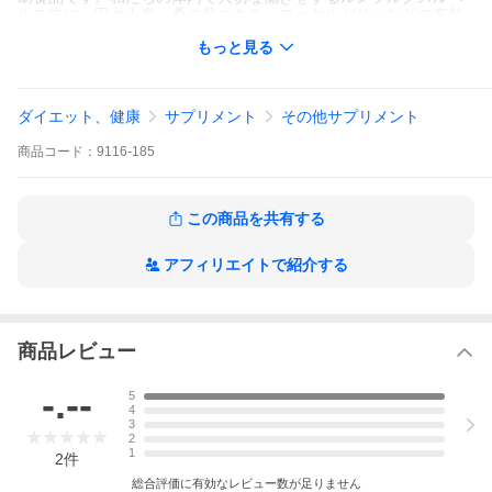
ルス末に、田七人参、桑の葉エキス、ローヤルゼリーなどの有効
な成分をバランスよく配合した栄養補助食品です。皆様の健康維
もっと見る
持にお役立てください。「スーパールベルス560」は、製造特許1
件と世界23ヶ国で特許を取得した健康保持のための健康食品で
す。「健康生活」と「長寿の質」を高めるためにご利用くださ
い。
ダイエット、健康
サプリメント
その他サプリメント
商品
コード：
9116-185
この商品を共有する
アフィリエイトで紹介する
商品レビュー
-.--
5
4
3
2
1
2
件
総合評価に有効なレビュー数が足りません