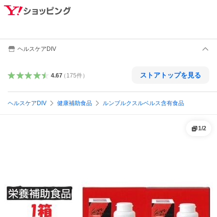
ヘルスケアDIV
ストアトップを見る
4.67
（
175
件
）
ヘルスケアDIV
健康補助食品
ルンブルクスルベルス含有食品
1
/
2