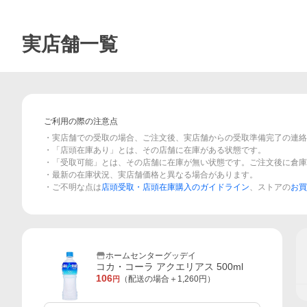
実店舗一覧
ご利用の際の注意点
・実店舗での受取の場合、ご注文後、実店舗からの受取準備完了の連絡
・「店頭在庫あり」とは、その店舗に在庫がある状態です。
・「受取可能」とは、その店舗に在庫が無い状態です。ご注文後に倉庫
・最新の在庫状況、実店舗価格と異なる場合があります。
・ご不明な点は
店頭受取・店頭在庫購入のガイドライン
、ストアの
お買
ホームセンターグッデイ
コカ・コーラ アクエリアス 500ml
106
（配送の場合＋
1,260
円）
円