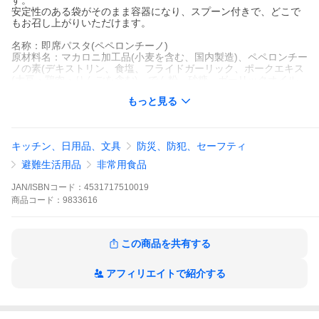
す。
安定性のある袋がそのまま容器になり、スプーン付きで、どこで
もお召し上がりいただけます。
名称：即席パスタ(ペペロンチーノ)
原材料名：マカロニ加工品(小麦を含む、国内製造)、ペペロンチー
ノの素(デキストリン、食塩、フライドガーリック、ポークエキス
(大豆・鶏肉・りんごを含む)、でん粉、砂糖、ガーリックオイル
(ごまを含む)、ガーリックパウダー、唐辛子、酵母エキス、こしょ
もっと見る
う、バジル)/調味料(アミノ酸)、増粘剤(キサンタンガム)、酸化防
止剤(ビタミンE)
栄養成分(1袋(56.3g)あたり)：エネルギー211kcal、たんぱく質7.7
g、脂質1.5g、炭水化物41.8g、食塩相当量1.5g
キッチン、日用品、文具
防災、防犯、セーフティ
内容量：56.3g
賞味期限：別途商品ラベルに記載
避難生活用品
非常用食品
アレルギー物質：小麦、ごま、大豆、鶏肉、豚肉、りんご
保存方法：直射日光、高温多湿を避けて、常温で保存してくださ
JAN/ISBNコード：
4531717510019
い。
商品
コード：
9833616
製造者または輸入者、販売者：株式会社サタケ 食品事業部 広島県
東広島市西条町西条東821-1
広告文責：株式会社グッデイ 0120-321-296
この商品を共有する
※商品リニューアルに伴いパッケージ・内容等予告なく変更する
場合があります
アフィリエイトで紹介する