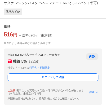
サタケ マジックパスタ ペペロンチーノ 56.3g (コンパクト便可)
残りわずか
価格
516
円
+ 送料
820
円
（
東京都
）
条件により送料が異なる場合があります。
全額PayPay残高で支払い&LINEと連携で
内訳
獲得
5
%
（
22
pt）
獲得のうち4.5%は
利用先・期間限定
ログインして確認
ご注意
表示よりも実際の付与数・付与率が少ない場合があります
詳細
（付与上限、未確定の付与等）
原則税抜価格が対象です。特典詳細は内訳でご確認ください。