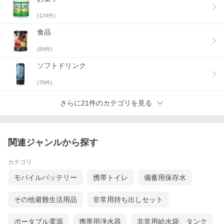
(
124
件)
食品
(
84
件)
ソフトドリンク
(
79
件)
さらに21件のカテゴリを見る
関連ジャンルから探す
カテゴリ
モバイルバッテリー
携帯トイレ
備蓄用保存水
その他避難生活用品
非常用持ち出しセット
ポータブル電源
携帯用浄水器
非常用給水袋、タンク