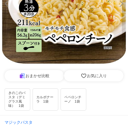
おまかせ比較
お気に入り
きのこのパ
スタ（デミ
カルボナー
ペペロンチ
グラス風
ラ 1袋
ーノ 1袋
味） 1袋
マジックパスタ