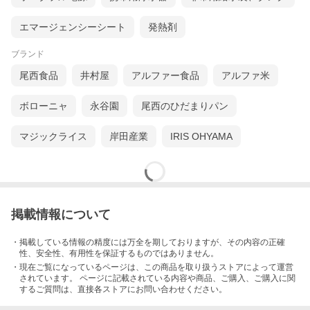
エマージェンシーシート
発熱剤
ブランド
尾西食品
井村屋
アルファー食品
アルファ米
ボローニャ
永谷園
尾西のひだまりパン
マジックライス
岸田産業
IRIS OHYAMA
掲載情報について
・掲載している情報の精度には万全を期しておりますが、その内容の正確
性、安全性、有用性を保証するものではありません。
・現在ご覧になっているページは、この
商品
を取り扱うストアによって運営
されています。 ページに記載されている内容
や商品、ご購入
、ご購入に関
するご質問は、直接各ストアにお問い合わせください。