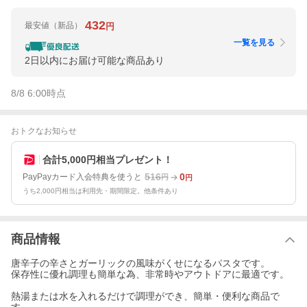
432
最安値
（新品）
円
一覧を見る
2日以内にお届け可能な商品あり
8/8 6:00
時点
おトクなお知らせ
合計5,000円相当プレゼント！
516
0
PayPayカード入会特典を使うと
円
円
うち2,000円相当は利用先・期間限定。他条件あり
商品情報
唐辛子の辛さとガーリックの風味がくせになるパスタです。
保存性に優れ調理も簡単な為、非常時やアウトドアに最適です。
熱湯または水を入れるだけで調理ができ、簡単・便利な商品で