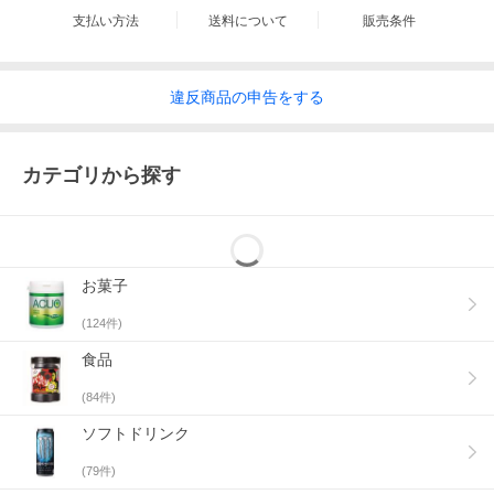
支払い方法
送料について
販売条件
違反
商品の
申告をする
カテゴリから探す
お菓子
(
124
件)
食品
(
84
件)
ソフトドリンク
(
79
件)