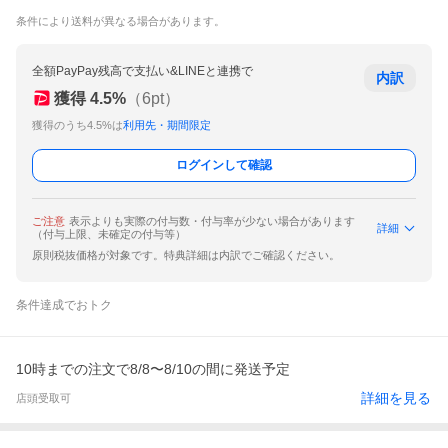
条件により送料が異なる場合があります。
全額PayPay残高で支払い&LINEと連携で
内訳
獲得
4.5
%
（
6
pt）
獲得のうち4.5%は
利用先・期間限定
ログインして確認
ご注意
表示よりも実際の付与数・付与率が少ない場合があります
詳細
（付与上限、未確定の付与等）
原則税抜価格が対象です。特典詳細は内訳でご確認ください。
条件達成でおトク
10時までの注文で8/8〜8/10の間に発送予定
詳細を見る
店頭受取可