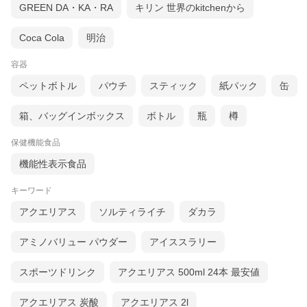
GREEN DA・KA・RA
キリン 世界のkitchenから
Coca Cola
明治
容器
ペットボトル
パウチ
スティック
紙パック
缶
箱、バッグインボックス
ボトル
瓶
樽
保健機能食品
機能性表示食品
キーワード
アクエリアス
ソルティライチ
ダカラ
アミノバリュー パウダー
アイススラリー
スポーツドリンク
アクエリアス 500ml 24本 最安値
アクエリアス 炭酸
アクエリアス 2l