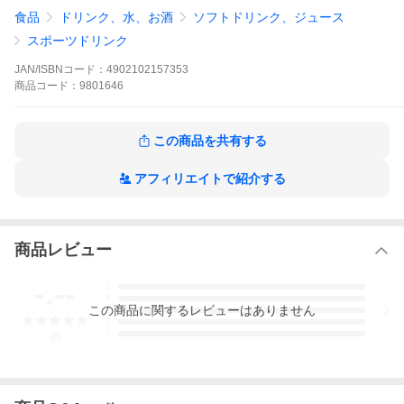
製造者または輸入者、販売者：コカ・コーラ カスタマーマーケテ
食品
ドリンク、水、お酒
ソフトドリンク、ジュース
ィング株式会社 東京都港区六本木6-2-31
広告文責：株式会社グッデイ 0120-321-296
スポーツドリンク
※商品リニューアルに伴いパッケージ・内容等予告なく変更する
JAN/ISBNコード：
4902102157353
場合があります
商品
コード：
9801646
この商品を共有する
アフィリエイトで紹介する
商品レビュー
-.--
5
4
この
商品
に関するレビューはありません
3
2
1
-
件