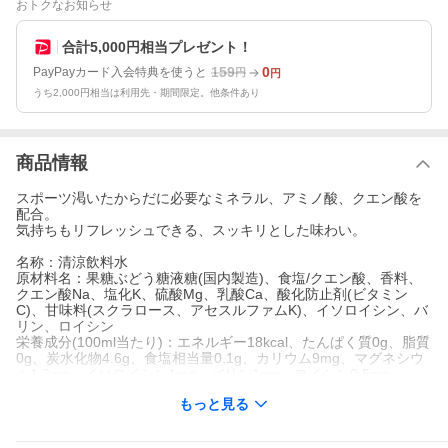
おトクなお知らせ
合計5,000円相当プレゼント！
159
0
PayPayカード入会特典を使うと
円
円
うち2,000円相当は利用先・期間限定。他条件あり
商品情報
スポーツ渇いたからだに必要なミネラル、アミノ酸、クエン酸を
配合。
気持ちもリフレッシュできる、スッキリとした味わい。
名称：清涼飲料水
原材料名：果糖ぶどう糖液糖(国内製造)、食塩/クエン酸、香料、
クエン酸Na、塩化K、硫酸Mg、乳酸Ca、酸化防止剤(ビタミン
C)、甘味料(スクラロース、アセスルファムK)、イソロイシン、バ
リン、ロイシン
栄養成分(100ml当たり)：エネルギー18kcal、たんぱく質0g、脂質
0g、炭水化物4.6g、食塩相当量0.1g、カリウム9mg、マグネシウ
ム1.2mg、イソロイシン1mg、バリン1mg、ロイシン0.5mg
内容量：1.25L
もっと見る
賞味期限：別途商品ラベルに記載
アレルギー物質：なし
保存方法：高温・直射日光をさけてください。