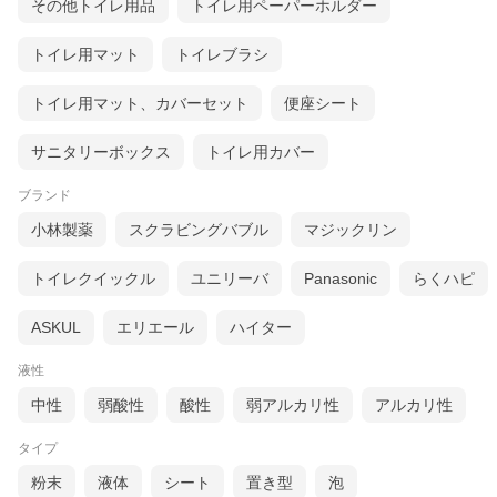
その他トイレ用品
トイレ用ペーパーホルダー
トイレ用マット
トイレブラシ
トイレ用マット、カバーセット
便座シート
サニタリーボックス
トイレ用カバー
ブランド
小林製薬
スクラビングバブル
マジックリン
トイレクイックル
ユニリーバ
Panasonic
らくハピ
ASKUL
エリエール
ハイター
液性
中性
弱酸性
酸性
弱アルカリ性
アルカリ性
タイプ
粉末
液体
シート
置き型
泡