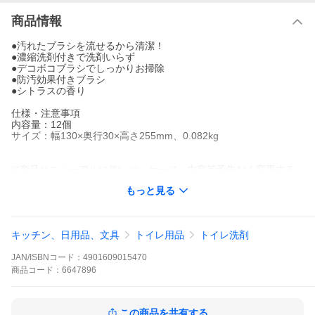
商品情報
●汚れたブラシを流せるから清潔！
●濃縮洗剤付きで洗剤いらず
●デコボコブラシでしっかりお掃除
●防汚効果付きブラシ
●シトラスの香り
仕様・注意事項
内容量：12個
サイズ：幅130×奥行30×高さ255mm、0.082kg
※商品リニューアルに伴いパッケージ・内容等予告なく変更する
場合があります
もっと見る
キッチン、日用品、文具
トイレ用品
トイレ洗剤
JAN/ISBNコード：
4901609015470
商品
コード：
6647896
この商品を共有する