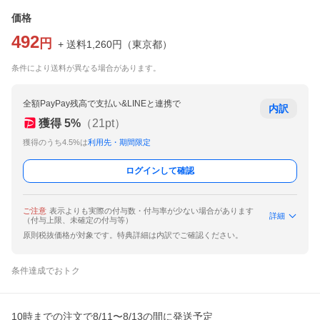
価格
492
円
+ 送料
1,260
円
（
東京都
）
条件により送料が異なる場合があります。
全額PayPay残高で支払い&LINEと連携で
内訳
獲得
5
%
（
21
pt）
獲得のうち4.5%は
利用先・期間限定
ログインして確認
ご注意
表示よりも実際の付与数・付与率が少ない場合があります
詳細
（付与上限、未確定の付与等）
原則税抜価格が対象です。特典詳細は内訳でご確認ください。
条件達成でおトク
10時までの注文で8/11〜8/13の間に発送予定