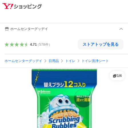
ホームセンターグッデイ
ストアトップを見る
4.71
（
578
件
）
ホームセンターグッデイ
日用品
トイレ
トイレ洗浄シート
1
/
4