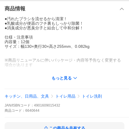
商品情報
●汚れたブラシを流せるから清潔！
●乳酸成分が便器のフチ裏もしっかり除菌！
●消臭成分が悪臭分子と結合して中和分解！
仕様・注意事項
内容量：12個
サイズ：幅130×奥行30×高さ255mm、0.082kg
※商品リニューアルに伴いパッケージ・内容等予告なく変更する
場合があります
もっと見る
キッチン、日用品、文具
トイレ用品
トイレ洗剤
JAN/ISBNコード：
4901609015432
商品
コード：
6640644
この商品を共有する