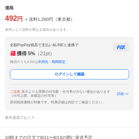
価格
492
円
+ 送料
1,260
円
（
東京都
）
条件により送料が異なる場合があります。
全額PayPay残高で支払い&LINEと連携で
内訳
獲得
5
%
（
21
pt）
獲得のうち4.5%は
利用先・期間限定
ログインして確認
ご注意
表示よりも実際の付与数・付与率が少ない場合があります
詳細
（付与上限、未確定の付与等）
原則税抜価格が対象です。特典詳細は内訳でご確認ください。
条件達成でおトク
10時までの注文で8/11〜8/13の間に発送予定