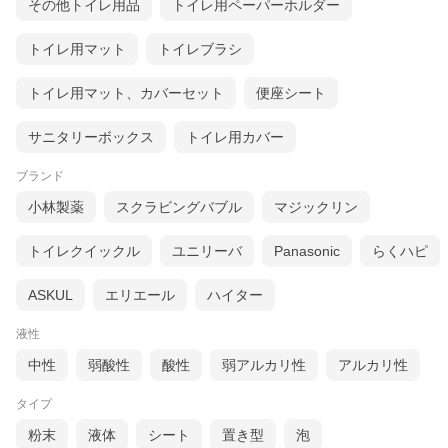
その他トイレ用品
トイレ用ペーパーホルダー
トイレ用マット
トイレブラシ
トイレ用マット、カバーセット
便座シート
サニタリーボックス
トイレ用カバー
ブランド
小林製薬
スクラビングバブル
マジックリン
トイレクイックル
ユニリーバ
Panasonic
らくハピ
ASKUL
エリエール
ハイター
液性
中性
弱酸性
酸性
弱アルカリ性
アルカリ性
タイプ
粉末
液体
シート
置き型
泡