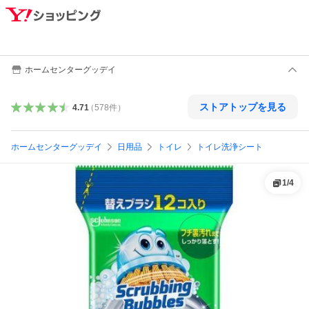
ホームセンターグッデイ
ストアトップを見る
4.71
（
578
件
）
ホームセンターグッデイ
日用品
トイレ
トイレ洗浄シート
1
/
4