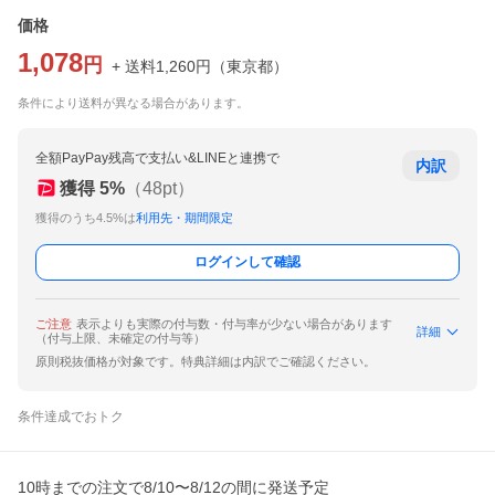
価格
1,078
円
+ 送料
1,260
円
（
東京都
）
条件により送料が異なる場合があります。
全額PayPay残高で支払い&LINEと連携で
内訳
獲得
5
%
（
48
pt）
獲得のうち4.5%は
利用先・期間限定
ログインして確認
ご注意
表示よりも実際の付与数・付与率が少ない場合があります
詳細
（付与上限、未確定の付与等）
原則税抜価格が対象です。特典詳細は内訳でご確認ください。
条件達成でおトク
10時までの注文で8/10〜8/12の間に発送予定