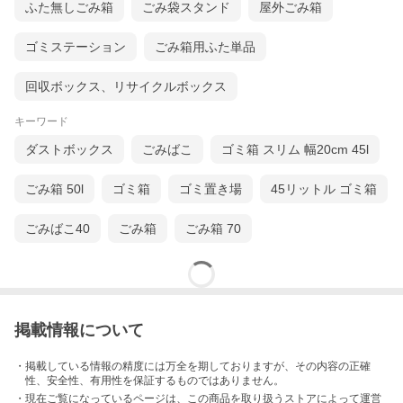
ふた無しごみ箱
ごみ袋スタンド
屋外ごみ箱
ゴミステーション
ごみ箱用ふた単品
回収ボックス、リサイクルボックス
キーワード
ダストボックス
ごみばこ
ゴミ箱 スリム 幅20cm 45l
ごみ箱 50l
ゴミ箱
ゴミ置き場
45リットル ゴミ箱
ごみばこ40
ごみ箱
ごみ箱 70
掲載情報について
・掲載している情報の精度には万全を期しておりますが、その内容の正確
性、安全性、有用性を保証するものではありません。
・現在ご覧になっているページは、この
商品
を取り扱うストアによって運営