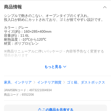
商品情報
シンプルで飽きのこない、オープンタイプのくず入れ。
投入口が斜めにカットされており、ゴミが捨てやすい設計です。
カラー：グレー
サイズ(約)：160×285×400mm
容量(約)：11.6L
耐熱温度：-10℃から120℃
材質：ポリプロピレン
※商品リニューアルに伴いパッケージ・内容等予告なく変更する
場合があります
もっと見る
家具、インテリア
インテリア雑貨
ゴミ箱、ダストボックス
JAN/ISBNコード：
4973221004934
商品
コード：
6552206
この商品を共有する