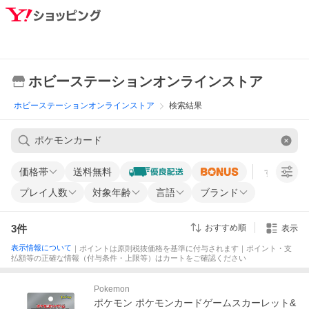
ホビーステーションオンラインストア
ホビーステーションオンラインストア
検索結果
価格帯
送料無料
すべての条
プレイ人数
対象年齢
言語
ブランド
3
件
おすすめ順
表示
表示情報について
｜ポイントは原則税抜価格を基準に付与されます｜ポイント・支
払額等の正確な情報（付与条件・上限等）はカートをご確認ください
Pokemon
ポケモン ポケモンカードゲームスカーレット&