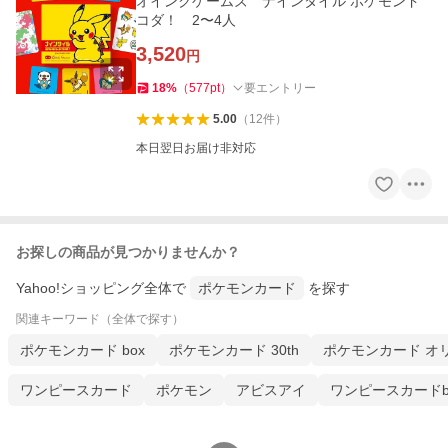
オインクゲームズ ナインタイル ポケモンド
コダ！ 2〜4人
3,520
円
18
%
（
577
pt
）
要エントリー
5.00
（
12
件
）
本日翌日お届け非対応
お探しの商品が見つかりませんか？
Yahoo!ショッピング全体で
ポケモンカード
を探す
関連キーワード（全体で探す）
ポケモンカード box
ポケモンカード 30th
ポケモンカード オ
ワンピースカード
ポケモン
アビスアイ
ワンピースカードb