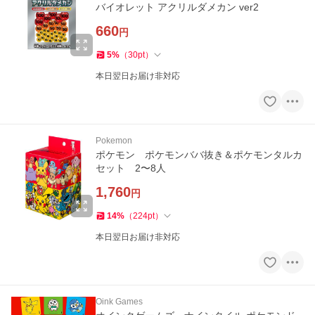
バイオレット アクリルダメカン ver2
660
円
5
%
（
30
pt
）
本日翌日お届け非対応
Pokemon
ポケモン ポケモンババ抜き＆ポケモンタルカ
セット 2〜8人
1,760
円
14
%
（
224
pt
）
本日翌日お届け非対応
Oink Games