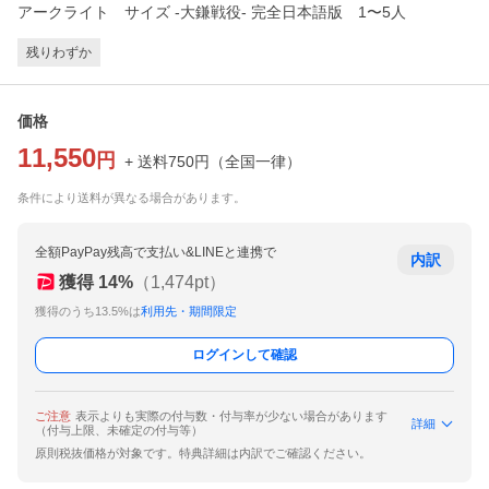
アークライト サイズ -大鎌戦役- 完全日本語版 1〜5人
残りわずか
価格
11,550
円
+ 送料
750
円
（
全国一律
）
条件により送料が異なる場合があります。
全額PayPay残高で支払い&LINEと連携で
内訳
獲得
14
%
（
1,474
pt）
獲得のうち13.5%は
利用先・期間限定
ログインして確認
ご注意
表示よりも実際の付与数・付与率が少ない場合があります
詳細
（付与上限、未確定の付与等）
原則税抜価格が対象です。特典詳細は内訳でご確認ください。