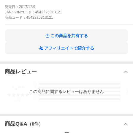
「サイズ」は1920年代のもうひとつの世界の舞台にした、重量級
発売日：
2017/12/9
4X(探検・拡大・開発・破壊)ゲームである。
JAN/ISBNコード：
4542325313121
商品
コード：
4542325313121
この商品を共有する
アフィリエイトで紹介する
当ストアの利用をもって、お買い物ガイドに同意されたものとみ
なします
2点以上のご注文はすべての商品が入荷次第まとめて一括発送で
す。
発売・入荷が遅延した場合でも分割発送はしません
商品レビュー
購入数に上限がある商品の重複・複数注文はご遠慮ください（キ
ャンセル対象となります）
-.--
5
個人、ご家庭、企業による買い占めはご遠慮ください（キャンセ
4
ル対象となります）
この
商品
に関するレビューはありません
3
注文手続きで［ご注文を確定する］ボタンを押した後は注文内容
2
（※）の変更はできません
1
-
件
※決済方法、配送方法、クーポン・ポイント利用、注文商品、注
文数量など
商品Q&A
（
0
件）