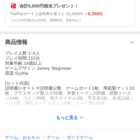
合計5,000円相当プレゼント！
11,550
6,550
PayPayカード入会特典を使うと
円
円
うち2,000円相当は利用先・期間限定。他条件あり
商品情報
プレイ人数:1~5人
プレイ時間:115分
対象年齢:14歳以上
ゲームデザイン:Jamey Stegmaier
原題:Scythe
[セット内容]
説明書(+オートマ説明書)2冊、ゲームボード1枚、厚紙製マット10
枚、プラスチック製コマ25個、木製トークン235個、紙製トーク
ン24枚、コイン88枚、戦力ダイヤル2枚、早見表1枚、達成記録シ
ート1枚、施設ボーナスタイル6枚、カード類146枚
もっと見る
ボードゲーム商品の「シュリンク（外装ビニール）破れ、パッケ
ージの軽微な潰れや痛み、流通上発生する軽微な傷」は交換対象
外です。予めご了承ください。
ゲーム、おもちゃ
ゲーム
ボードゲーム
【商品説明】