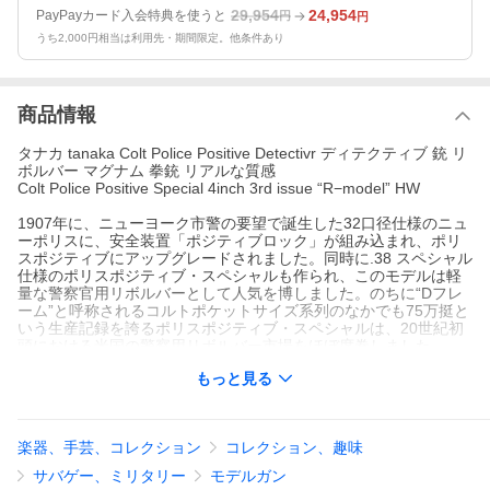
29,954
24,954
PayPayカード入会特典を使うと
円
円
うち2,000円相当は利用先・期間限定。他条件あり
商品情報
タナカ tanaka Colt Police Positive Detectivr ディテクティブ 銃 リ
ボルバー マグナム 拳銃 リアルな質感
Colt Police Positive Special 4inch 3rd issue “R−model” HW
1907年に、ニューヨーク市警の要望で誕生した32口径仕様のニュ
ーポリスに、安全装置「ポジティブロック」が組み込まれ、ポリ
スポジティブにアップグレードされました。同時に.38 スペシャル
仕様のポリスポジティブ・スペシャルも作られ、このモデルは軽
量な警察官用リボルバーとして人気を博しました。のちに“Dフレ
ーム”と呼称されるコルトポケットサイズ系列のなかでも75万挺と
いう生産記録を誇るポリスポジティブ・スペシャルは、20世紀初
頭における米国の警察用リボルバー市場をほぼ席巻しました。
当時のコルトのカタログによれば「最高にコンパクトで軽く、市
もっと見る
場に出回っている中でも最も強力なポケット&ハウス・ピストル」
と説明されています。
今回、タナカ社からモデルガンとして販売していたポリスポジテ
ィブ・スペシャルに大がかりな改修を行い、再現性、耐久性、作
楽器、手芸、コレクション
コレクション、趣味
動性を向上させた”R−model”として生まれ変わりました。
以前のモデルで問題だった、コルトメカを忠実に再現したために
サバゲー、ミリタリー
モデルガン
発生するシリンダーロックアップ問題(トリガーの動きとシリンダ