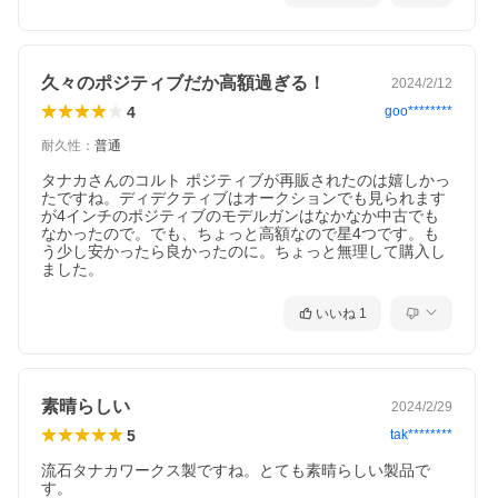
JAN 4537212010955
●安全性の注意点
久々のポジティブだか高額過ぎる！
2024/2/12
●製品説明書をよく読んで取扱下さい。
4
goo********
●エアガン・モデルガンは周囲の状況を確かめながら人や車が通ら
ない場所で遊びましょう。
耐久性
：
普通
●銃の形をしているものを持ち運ぶ場合は、誤解や恐怖を与えない
ようにケースやバッグをお使い下さい。
タナカさんのコルト ポジティブが再販されたのは嬉しかっ
●小さい子供やマナーの知らない人に触らせないようにしましょ
たですね。ディデクティブはオークションでも見られます
う。
が4インチのポジティブのモデルガンはなかなか中古でも
●人や動物に銃口を向けたり発射してはいけません。
なかったので。でも、ちょっと高額なので星4つです。も
●絶対に銃口を覗いてはいけません。
う少し安かったら良かったのに。ちょっと無理して購入し
ました。
※新品の商品をお送りいたしますが、検品の関係上、シリンダー
回転痕が付いている場合がございますので、ご留意いただきます
いいね
1
ようお願いいたします
素晴らしい
2024/2/29
5
tak********
流石タナカワークス製ですね。とても素晴らしい製品で
す。
