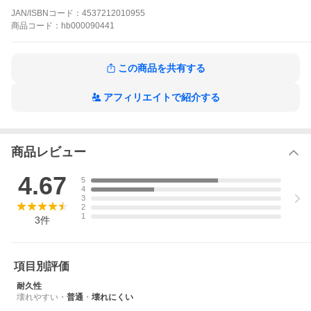
ーの回転とのタイミングが変化する症状)も、強固なプレス製とダ
JAN/ISBNコード：
4537212010955
イカストの2ピース構造に変更されたリバウンドレバーによって長
商品
コード：
hb000090441
期にわたり作動タイミングのズレを防止します。
またグリップ内部にはプレス製のウエイトが装備されたほか、外
観もフロントサイトやリアサイト部分の反射防止溝や、トリガー
前面のセレーションも追加され、1960年前後の3rdタイプのディ
この商品を共有する
ティールを忠実に再現しました。
その他の内部部品のかみ合わせも見直しが入り、100年以上前から
続くコルト・ダブルアクション・リボルバーのメカニズムを体感
アフィリエイトで紹介する
して頂けるモデルとなっています。
R−modelからフレーム上部、リアサイトの反射防止のセレーショ
ンも再現された。
商品レビュー
仕様
全長：241 mm
4.67
5
重量：500 g
4
装弾数：6 発
3
2
1
備考：
3
件
●主要材質 HW樹脂（黒染め）+亜鉛ダイカスト
●.38スペシャル発火カートリッジ 6発付属
●7mmキャップ火薬使用発火式
●フレームタイプ コルトロングDフレーム/ラウンドバット
項目別評価
リボルバーの進化に大きく寄与してきたコルトの歴史の中で、小
型ダブルアクション・リボルバーの完成形と称されるポリスポジ
耐久性
ティブ・スペシャル。モデルガンファンのみならず、多くの方に
壊れやすい
・
普通
・
壊れにくい
手に取って欲しい逸品です。