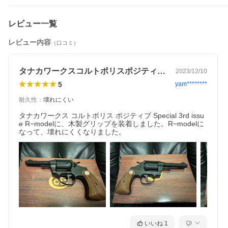
【関連商品】
・
コルト ディテクティブ R−model HW ブラック 2インチ（発火式
レビュー一覧
モデルガン リボルバー 本体）
レビュー内容
（口コミ）
・
コルト ディテクティブ R−model スチールフィニッシュ 2イン
チ（発火式 モデルガン リボルバー 本体）
タナカワークスコルトポリスポジティブS…
・
コルト ディテクティブ R−model ニッケル フィニッシュ シルバ
2023/12/10
ー 2インチ（発火式 モデルガン リボルバー 本体）
5
yam********
・
コルトポリス ポジティブ 3rd R−model スチールフィニッシュ 4
耐久性
：
壊れにくい
インチ（発火式 モデルガン リボルバー 本体）
タナカワークス コルトポリス ポジティブ Special 3rd issu
・
コルトポリス ポジティブ 3rd R−model ニッケル フィニッシュ
e R−modelに、木製グリップを装着しました。R−modelに
シルバー 4インチ（発火式 モデルガン リボルバー 本体）
なって、壊れにくくなりました。
・
Wキャップカートリッジ 発火式 .38 スペシャル（6発 ディテク
ティブ 等）
・
発火式 カートリッジ .38 スペシャル（6発 ディテクティブ 等）
・
木製グリップ＋Weight コルト ディテクティブ ポジティブ（ロ
ングDフレーム ラウンドバット ブラックウォールナット チェッ
カ）
いいね
1