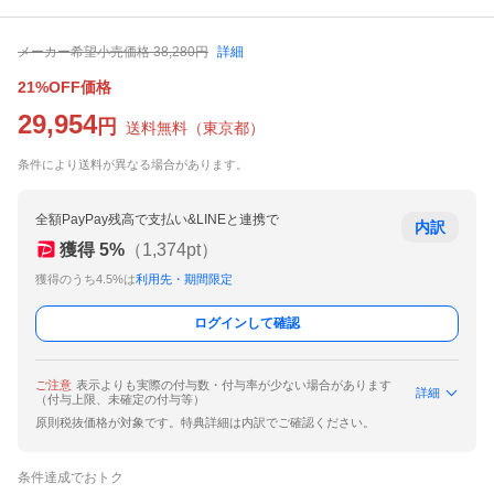
メーカー希望小売価格
38,280
円
詳細
21%OFF価格
29,954
円
送料無料
（
東京都
）
条件により送料が異なる場合があります。
全額PayPay残高で支払い&LINEと連携で
内訳
獲得
5
%
（
1,374
pt）
獲得のうち4.5%は
利用先・期間限定
ログインして確認
ご注意
表示よりも実際の付与数・付与率が少ない場合があります
詳細
（付与上限、未確定の付与等）
原則税抜価格が対象です。特典詳細は内訳でご確認ください。
条件達成でおトク