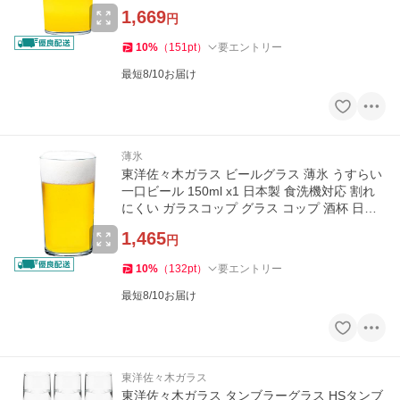
グラス
1,669
円
10
%
（
151
pt
）
要エントリー
最短8/10お届け
薄氷
東洋佐々木ガラス ビールグラス 薄氷 うすらい
一口ビール 150ml x1 日本製 食洗機対応 割れ
にくい ガラスコップ グラス コップ 酒杯 日本
酒グラス 薄い
1,465
円
10
%
（
132
pt
）
要エントリー
最短8/10お届け
東洋佐々木ガラス
東洋佐々木ガラス タンブラーグラス HSタンブ