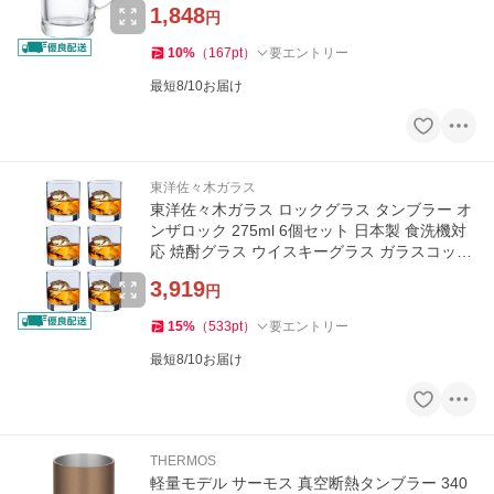
1,848
円
10
%
（
167
pt
）
要エントリー
最短8/10お届け
東洋佐々木ガラス
東洋佐々木ガラス ロックグラス タンブラー オ
ンザロック 275ml 6個セット 日本製 食洗機対
応 焼酎グラス ウイスキーグラス ガラスコップ
グラス コップ
3,919
円
15
%
（
533
pt
）
要エントリー
最短8/10お届け
THERMOS
軽量モデル サーモス 真空断熱タンブラー 340