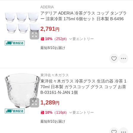
ADERIA
アデリア ADERIA 冷茶グラス コップ タンブラ
ー 涼泉冷茶 175ml 6個セット 日本製 B-6496
2,791
円
10
%
（
252
pt
）
要エントリー
最短8/10お届け
東洋佐々木ガラス
東洋佐々木ガラス 冷茶グラス 生活の器 冷茶 1
70ml 日本製 ガラスコップ グラス コップ お茶
B-03161-N-JAN 1個
1,289
円
10
%
（
116
pt
）
要エントリー
最短8/10お届け