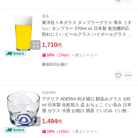
薄氷
東洋佐々木ガラス タンブラーグラス 薄氷 うす
らい タンブラー 370ml x1 日本製 食洗機対応
割れにくい ビールグラス ハイボールグラス サ
ワーグラス
1,710
円
10
%
（
154
pt
）
要エントリー
最短8/10お届け
ADERIA
アデリア ADERIA 利き猪口 馴染みグラス 100
ml 日本製 化粧箱入 盃 おちょこ ぐい呑み 日本
酒 ガラス 冷酒 お猪口 酒器 ぐいのみ ぐい飲み
おしゃれ
1,494
円
10
%
（
134
pt
）
要エントリー