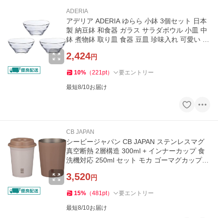
ADERIA
アデリア ADERIA ゆらら 小鉢 3個セット 日本
製 納豆鉢 和食器 ガラス サラダボウル 小皿 中
鉢 煮物鉢 取り皿 食器 豆皿 珍味入れ 可愛い 焼
き物 小碗
2,424
円
10
%
（
221
pt
）
要エントリー
最短8/10お届け
CB JAPAN
シービージャパン CB JAPAN ステンレスマグ
真空断熱 2層構造 300ml + インナーカップ 食
洗機対応 250ml セット モカ ゴーマグカップセ
ットS コンビニ
3,520
円
15
%
（
481
pt
）
要エントリー
最短8/10お届け