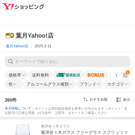
葉月Yahoo!店
葉月Yahoo!店
2025-2-11
1
価格帯
送料無料
すべての条
色
アルコールグラス種類
ブランド
カテゴリ
260
件
おすすめ順
表示
表示情報について
｜ポイントは原則税抜価格を基準に付与されます｜ポイント・支
払額等の正確な情報（付与条件・上限等）はカートをご確認ください
東洋佐々木ガラス
東洋佐々木ガラス フリーグラス スプリッツァ