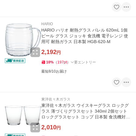
HARIO
HARIO ハリオ 耐熱グラス バレル 620mL 1個
ビール グラス ジョッキ 食洗機 電子レンジ 使
用可 耐熱ガラス 日本製 HGB-620-M
2,192
円
10
%
（
197
pt
）
要エントリー
最短8/10お届け
東洋佐々木ガラス
東洋佐々木ガラス ウイスキーグラス ロックグ
ラス 薄づくりグラスセット 340ml 2個セット
ロックグラスセット コップ 日本製 食洗機対応
G101-T291
2,010
円