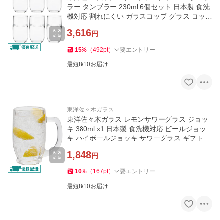
ラー タンブラー 230ml 6個セット 日本製 食洗
機対応 割れにくい ガラスコップ グラス コップ
ビールグラス
3,616
円
15
%
（
492
pt
）
要エントリー
最短8/10お届け
東洋佐々木ガラス
東洋佐々木ガラス レモンサワーグラス ジョッ
キ 380ml x1 日本製 食洗機対応 ビールジョッ
キ ハイボールジョッキ サワーグラス ギフト プ
レゼント 贈り物
1,848
円
10
%
（
167
pt
）
要エントリー
最短8/10お届け