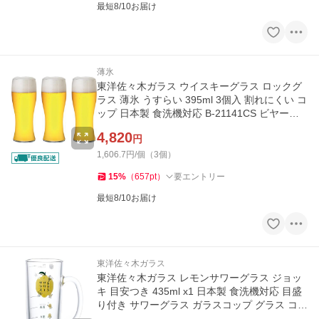
最短8/10お届け
薄氷
東洋佐々木ガラス ウイスキーグラス ロックグ
ラス 薄氷 うすらい 395ml 3個入 割れにくい コ
ップ 日本製 食洗機対応 B-21141CS ビヤーグ
ラス
4,820
円
1,606.7円/個（3個）
15
%
（
657
pt
）
要エントリー
最短8/10お届け
東洋佐々木ガラス
東洋佐々木ガラス レモンサワーグラス ジョッ
キ 目安つき 435ml x1 日本製 食洗機対応 目盛
り付き サワーグラス ガラスコップ グラス コッ
プ ギフト