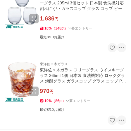
ーグラス 295ml 3個セット 日本製 食洗機対応
割れにくい ガラスコップ グラス コップ ビール
グラス
1,636
円
10
%
（
148
pt
）
要エントリー
最短8/10お届け
東洋佐々木ガラス
東洋佐々木ガラス フリーグラス ウイスキーグ
ラス 265ml 1個 日本製 食洗機対応 ロックグラ
ス 焼酎グラス ガラスコップ グラス コップ P-4
1101-JAN-WH
970
円
10
%
（
86
pt
）
要エントリー
最短8/10お届け