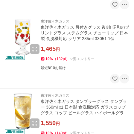
東洋佐々木ガラス
東洋佐々木ガラス 脚付きグラス 復刻! 昭和のプ
リントグラス ステムグラス チューリップ 日本
製 食洗機対応 クリア 285ml 33051 1個
1,465
円
10
%
（
132
pt
）
要エントリー
最短8/10お届け
東洋佐々木ガラス
東洋佐々木ガラス タンブラーグラス タンブラ
ー 360ml x1 日本製 食洗機対応 ガラスコップ
グラス コップ ビールグラス ハイボールグラス
サワーグラス
1,550
円
10
%
（
140
pt
）
要エントリー