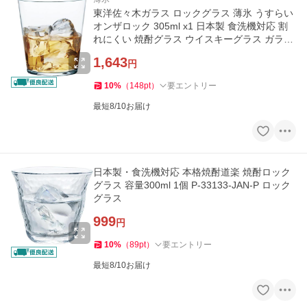
東洋佐々木ガラス ロックグラス 薄氷 うすらい
オンザロック 305ml x1 日本製 食洗機対応 割
れにくい 焼酎グラス ウイスキーグラス ガラス
コップ グラス
1,643
円
10
%
（
148
pt
）
要エントリー
最短8/10お届け
日本製・食洗機対応 本格焼酎道楽 焼酎ロック
グラス 容量300ml 1個 P-33133-JAN-P ロック
グラス
999
円
10
%
（
89
pt
）
要エントリー
最短8/10お届け