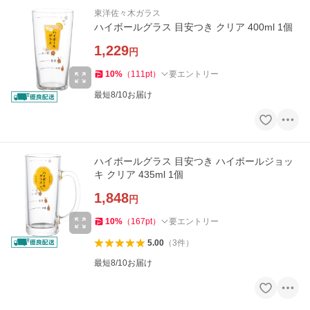
東洋佐々木ガラス
ハイボールグラス 目安つき クリア 400ml 1個
1,229
円
10
%
（
111
pt
）
要エントリー
最短8/10お届け
ハイボールグラス 目安つき ハイボールジョッ
キ クリア 435ml 1個
1,848
円
10
%
（
167
pt
）
要エントリー
5.00
（
3
件
）
最短8/10お届け