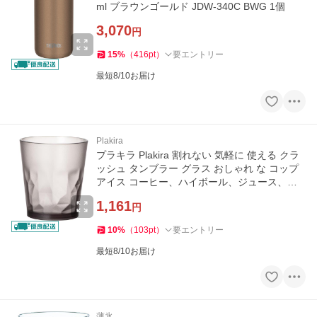
ml ブラウンゴールド JDW-340C BWG 1個
3,070
円
15
%
（
416
pt
）
要エントリー
最短8/10お届け
Plakira
プラキラ Plakira 割れない 気軽に 使える クラ
ッシュ タンブラー グラス おしゃれ な コップ
アイス コーヒー、ハイボール、ジュース、ビ
ール などに
1,161
円
10
%
（
103
pt
）
要エントリー
最短8/10お届け
薄氷