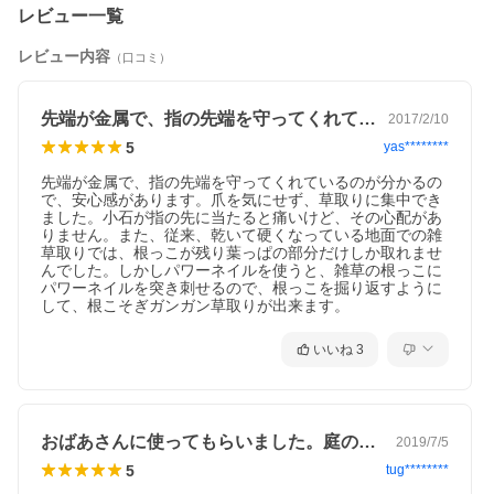
レビュー一覧
発明者：金敷 晋
６年ほど前ゴムの手袋をして一日草むし
レビュー内容
（口コミ）
りをしました。夜になって人差し指が痛
くなり次の日には爪が血豆で黒くなりま
した。爪が抜けて元に戻るのに1年位か
かりました。
先端が金属で、指の先端を守ってくれてい…
2017/2/10
そこで指先に付ける草取り爪を探しまし
5
た。特許や実用新案を調べエンビの板や
yas********
銅板を切って作って試してみましたが、
先端が金属で、指の先端を守ってくれているのが分かるの
指にはめ込む指サックのようなタイプの
で、安心感があります。爪を気にせず、草取りに集中でき
物では、指の太さに合わせる必要があ
ました。小石が指の先に当たると痛いけど、その心配があ
り、また指先に力を入れないと草も掴み
りません。また、従来、乾いて硬くなっている地面での雑
にくいので、長時間の作業には使えませ
草取りでは、根っこが残り葉っぱの部分だけしか取れませ
んでした。
んでした。しかしパワーネイルを使うと、雑草の根っこに
指の代わりに草の根のそばに爪を立てるのに一番力を掛ける事が
パワーネイルを突き刺せるので、根っこを掘り返すように
出来るのは、爪を垂直に立てたときに水平になる指の付け根部で
して、根こそぎガンガン草取りが出来ます。
あると考えました。
そこで塩ビの板を切って試作品を作り草取りをしたところ調子が
よく、指の付け根部と第2関節の間で力を掛けるのも具合が良く、
いいね
3
又指先も痛くならずに使えたので、鉄板で試作しました。
そしてH23年の発明学会の身近なヒント発明展に応募しました努
力賞でした。
応募するのに特許をだしました。形が決め手なので意匠も出願権
利が取れました（登録第1453024号）。そこでメッキ鋼板をレー
おばあさんに使ってもらいました。庭の草…
2019/7/5
ザー加工で100個ほど作り研究会の皆に配って使ってもらい好評で
したので、ステンレスで作りました。
5
tug********
折り曲げやバリ取りなどすべて手作業で作りました。