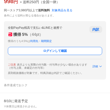
998
円
+ 送料
250
円
（
全国一律
）
同一ストア3,980円以上で
送料無料
対象商品を見る
条件により送料が異なる場合があります。
全額PayPay残高で支払い&LINEと連携で
内訳
獲得
5
%
（
44
pt）
獲得のうち4.5%は
利用先・期間限定
ログインして確認
ご注意
表示よりも実際の付与数・付与率が少ない場合があります
詳細
（付与上限、未確定の付与等）
原則税抜価格が対象です。特典詳細は内訳でご確認ください。
条件達成でおトク
8/10に発送予定
※休業日は発送されません。