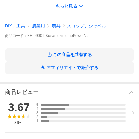
■第一関節を支点に、テコの原理を利用する為、指先の力は不要
もっと見る
■長時間の使用でも疲れない
■ゴム紐が脱落や紛失を防止
■本製品を付けたまま鎌や箒も使用可能
DIY、工具
農業用
農具
スコップ、シャベル
【使い方】
(1)ゴム手袋をした上でパワーネイルを人差し指に装着
商品
コード：
KE-09001-KusamusiritumePowerNail
(2)脱落・紛失防止のゴム紐を手首に通す
(3)爪を草の根元に差し込み根を親指で抑える
(4)本製品を装着した指の第一関節を支点にテコの原理で草を引き
抜く
この商品を共有する
【製品仕様】
■サイズ：約幅3.0×長さ8.0×高さ8.0c
アフィリエイトで紹介する
■重 量：22g
■素 材：ステンレス
※ゴム紐除く
■権 利：意匠登録第1453024号
商品レビュー
【メディア掲載情報】
■2017年10月7日 テレビ東京「WBS」のトレンドたまごにて紹
3.67
5
介されました
4
■2019年6月25日 NHK 「まちかど情報室」で紹介されました
3
2
本商品は「ゆうパケット：送料全国一律250円」対象商品です。
1
39
件
プレゼントに便利なギフトラッピングはいかがでしょうか？「商
品名：ギフトラッピング」をご購入ください。