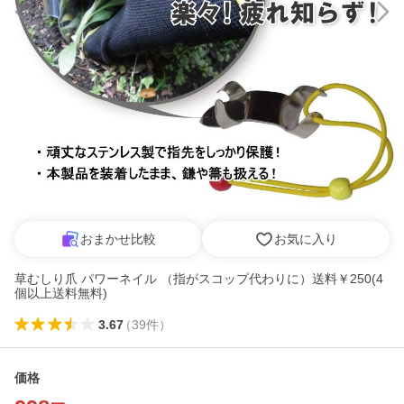
おまかせ比較
お気に入り
草むしり爪 パワーネイル （指がスコップ代わりに）送料￥250(4
個以上送料無料)
3.67
（
39
件
）
価格