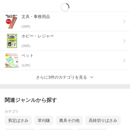
文具・事務用品
(
26
件)
ホビー・レジャー
(
26
件)
ペット
(
12
件)
さらに3件のカテゴリを見る
関連ジャンルから探す
カテゴリ
剪定ばさみ
草刈鎌
農具その他
高枝切りばさみ