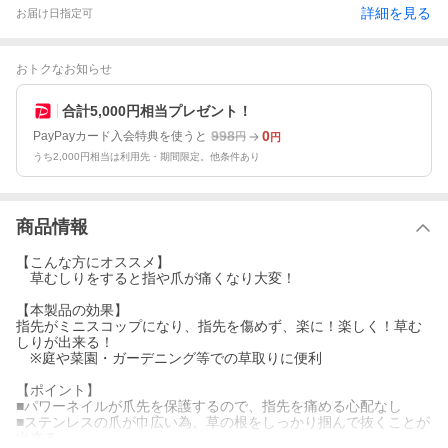
詳細を見る
お届け日指定可
おトクなお知らせ
合計5,000円相当プレゼント！
998
0
PayPayカード入会特典を使うと
円
円
うち2,000円相当は利用先・期間限定。他条件あり
商品情報
【こんな方にオススメ】
草むしりをすると指や爪が痛くなり大変！
【本製品の効果】
指先がミニスコップになり、指先を傷めず、楽に！楽しく！草む
しりが出来る！
※庭や菜園・ガーデニング等での草取りに便利
【ポイント】
■パワーネイルが爪先を保護するので、指先を痛める心配なし
■ステンレスの爪が巾広い為、草の根をしっかり掴んで抜くことが
出来る