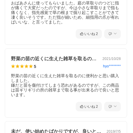
家庭菜園や庭、砂利敷などの草むしりに最適です。
おばあさんに使ってもらいました。庭の草取りのつどに指
草むしりのスコップや鎌などは抜いた草にまぎれて見失うことが
が痛くて大変だったのですが、今は小さな草取りまで指も
多いのですが、この草むしりパワーネイルはゴム紐をつけてあり
痛くなく、指先感覚で草の根まで掘り起こすことができて
手首に付けることで指からの脱落と紛失防止を図りました。
凄く良いそうです。ただ指が細いため、細指用の爪が有れ
ばいいな、と言ってました。
使い方がわかる動画
いいね
2
野菜の苗の近くに生えた雑草を取るのに便…
2021/10/28
5
hyo********
野菜の苗の近くに生えた雑草を取るのに便利かと思い購入
しました。

視聴ページへ(外部サイト)
鎌だと苗を傷付けてしまう恐れがあるのですが、この商品
は苗ギリギリの所の雑草まで取る事が出来るので良いと思
います。
いいね
2
未だ、使い始めたばかりですが、良いと思…
2019/7/5