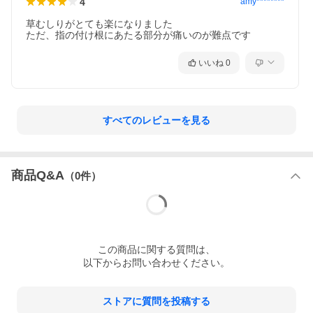
4
amy********
草むしりがとても楽になりました

ただ、指の付け根にあたる部分が痛いのが難点です
いいね
0
すべてのレビューを見る
商品Q&A
（
0
件）
この
商品
に関する質問は、
以下からお問い合わせください。
ストアに質問を投稿する