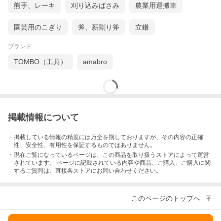
熊手、レーキ
刈り込みばさみ
農業用運搬車
園芸用のこぎり
斧、薪割り斧
立鎌
ブランド
TOMBO（工具）
amabro
掲載情報について
・掲載している情報の精度には万全を期しておりますが、その内容の正確
性、安全性、有用性を保証するものではありません。
・現在ご覧になっているページは、この
商品
を取り扱うストアによって運営
されています。 ページに記載されている内容
や商品、ご購入
、ご購入に関
するご質問は、直接各ストアにお問い合わせください。
このページのトップへ