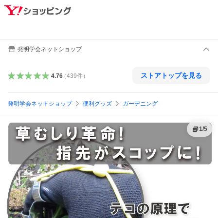
発明学会ネットショップ
ストアトップを見る
4.76
（
439
件
）
発明学会ネットショップ
便利グッズ
ガーデニング
1
/
5