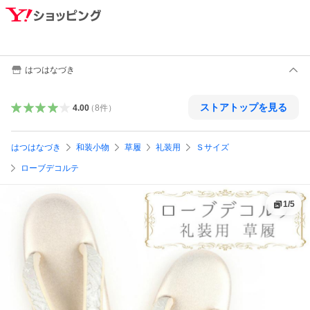
はつはなづき
ストアトップを見る
4.00
（
8
件
）
はつはなづき
和装小物
草履
礼装用
Ｓサイズ
ローブデコルテ
1
/
5