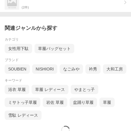
ちょうど良い品のある高さです。
また、鼻緒の裏（足の甲に当たる部分）は布地のため痛くなりに
(
2
件)
くい構造になっているのもポイントです♪
サイズ選びの目安は、草履台から少し踵が出る位が美しい着姿と
されています。
関連ジャンルから探す
小物を変えるだけで雰囲気が変わって見えます。
上品な大人の和姿をお楽しみくださいませ。
カテゴリ
ぜひ、晴れの日の特別な装いに・・・＾＾
女性用下駄
草履バッグセット
ブランド
518/001 w 214682-2628 silver-S hara 52502202
SOUBIEN
NISHIORI
なごみや
衿秀
大和工房
キーワード
浴衣 草履
草履 レディース
やまとっ子
ミサトっ子草履
岩佐 草履
盆踊り草履
草履
雪駄 レディース