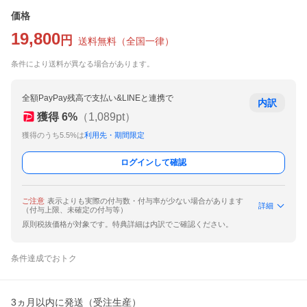
価格
19,800
円
送料無料
（
全国一律
）
条件により送料が異なる場合があります。
全額PayPay残高で支払い&LINEと連携で
内訳
獲得
6
%
（
1,089
pt）
獲得のうち5.5%は
利用先・期間限定
ログインして確認
ご注意
表示よりも実際の付与数・付与率が少ない場合があります
詳細
（付与上限、未確定の付与等）
原則税抜価格が対象です。特典詳細は内訳でご確認ください。
条件達成でおトク
3ヵ月以内に発送（受注生産）