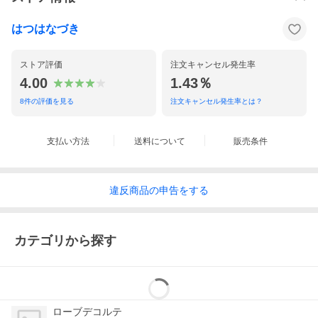
〜お詫び〜
以前、メーカー様へお客さまからの納期の問い合わせをし過ぎて
しまい
はつはなづき
「業務に支障がでる」とお叱りを受けてしまった事がございま
す。
表示納期より遅延している場合以外は、お待ちいただけましたら
ストア評価
注文キャンセル発生率
幸いです。
ご不便をおかけ致しますが、ご容赦くださいますようお願い申し
4.00
1.43％
上げます。
8
件の評価を見る
注文キャンセル発生率とは？
コメント
支払い方法
送料について
販売条件
〜フォーマルシーンにふさわしい高級感溢れるオーロラのような
輝き☆1つ持っていれば安心♪あらゆる礼装スタイルに重宝する逸
品♪〜
違反
商品の
申告をする
良いお着物、良い帯にはやはりよい小物を。
第一礼装の留め袖から訪問着や付下げまで幅広くご使用いただけ
る高級和装バッグのご紹介です
カテゴリから探す
皇室も御用達の女性の最高礼装 ローブデコルテをイメージした
気品あふれる高品質な日本製草履。
お色は輝きのあるエレガントなシルバー。
ヒールは約5.5cmと高すぎず低すぎず
普段踵の高い靴を履く機会のないお方でも疲れにくく無理のない
ローブデコルテ