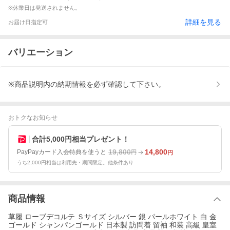
※休業日は発送されません。
詳細を見る
お届け日指定可
バリエーション
※商品説明内の納期情報を必ず確認して下さい。
おトクなお知らせ
合計5,000円相当プレゼント！
19,800
14,800
PayPayカード入会特典を使うと
円
円
うち2,000円相当は利用先・期間限定。他条件あり
商品情報
草履 ローブデコルテ Ｓサイズ シルバー 銀 パールホワイト 白 金
ゴールド シャンパンゴールド 日本製 訪問着 留袖 和装 高級 皇室