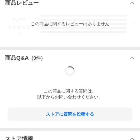
状態
商品レビュー
-.--
5
■新品・未使用品
4
この
商品
に関するレビューはありません
3
こちらは<font color="red">お取り寄せ</font>のお品となっており
2
ます。
1
-
件
納期
<font color="red">
７〜１４営業日程度(店舗休業日を除く)</font
商品Q&A
（
0
件）
>
※職人の都合により表示納期より遅延することがございますの
で、
予めご容赦いただきますようお願い申し上げます。
※受注生産のため、ご注文後のキャンセルはお受けできませんの
で、
この
商品
に関する質問は、
何卒ご了承くださいませ。
以下からお問い合わせください。
※工房へ直接、納期の問い合わせはお控えください。
※使用日がお決まりの方は在庫のある商品のお買い求めをおすす
め致します。
ストアに質問を投稿する
※表示納期期間内は進捗状況等の当店からのご連絡は致しており
ませんので予めご了承下さいませ。
※表示納期より遅延している場合は、納期のお調べをさせていた
だきます。
ストア情報