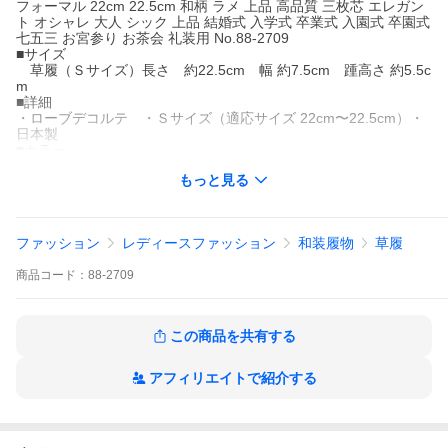
フォーマル 22cm 22.5cm 和柄 ラメ 上品 高品質 三枚芯 エレガン
ト オシャレ 大人 シック 上品 結婚式 入学式 卒業式 入園式 卒園式
七五三 お宮参り お茶会 礼装用 No.88-2709
■サイズ
草履（Ｓサイズ）長さ 約22.5cm 幅 約7.5cm 踵高さ 約5.5c
m
■詳細
・ローブデコルテ ・Ｓサイズ（適応サイズ 22cm〜22.5cm）・
日本製
■カラー
・帯地：シルバー パールホワイト（角度によってピンクやグリー
もっと見る
ンなどにもみえます）・本体：シャンパンゴールド
■合せる着物
黒留袖 訪問着 付下げ 色無地 など
■着用シーズン
ファッション
レディースファッション
和装履物
草履
オールシーズン
■着用シーン
商品
コード：
88-2709
結婚式 卒業式 謝恩会 入学式 卒園式 入園式 七五三 お宮参り パー
ティー
■素材
・合成皮革 ・ポリエステル100％（金銀糸使用）
この商品を共有する
■おすすめポイント
・フォーマルシーンにふさわしい高級感溢れる上質な逸品。
アフィリエイトで紹介する
・角度によって色が変わって見えるオーロラのような輝き☆
・1つ持っていれば安心♪あらゆる礼装スタイルに重宝します♪