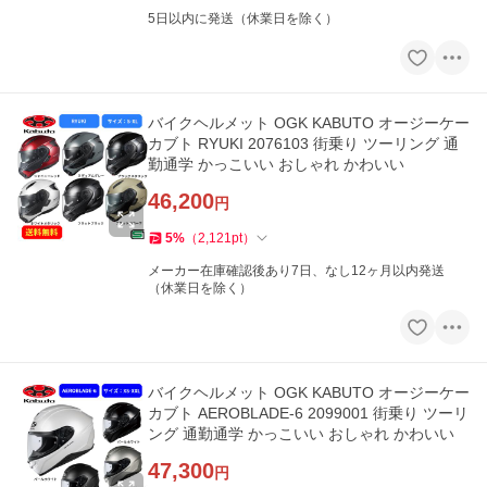
5日以内に発送（休業日を除く）
バイクヘルメット OGK KABUTO オージーケー
カブト RYUKI 2076103 街乗り ツーリング 通
勤通学 かっこいい おしゃれ かわいい
46,200
円
5
%
（
2,121
pt
）
メーカー在庫確認後あり7日、なし12ヶ月以内発送
（休業日を除く）
バイクヘルメット OGK KABUTO オージーケー
カブト AEROBLADE-6 2099001 街乗り ツーリ
ング 通勤通学 かっこいい おしゃれ かわいい
47,300
円