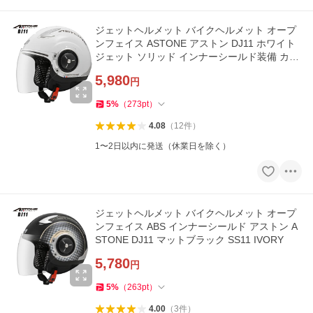
ジェットヘルメット バイクヘルメット オープ
ンフェイス ASTONE アストン DJ11 ホワイト
ジェット ソリッド インナーシールド装備 カッ
コいい おすすめ 人気
5,980
円
5
%
（
273
pt
）
4.08
（
12
件
）
1〜2日以内に発送（休業日を除く）
ジェットヘルメット バイクヘルメット オープ
ンフェイス ABS インナーシールド アストン A
STONE DJ11 マットブラック SS11 IVORY
5,780
円
5
%
（
263
pt
）
4.00
（
3
件
）