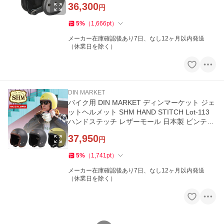
36,300
円
5
%
（
1,666
pt
）
メーカー在庫確認後あり7日、なし12ヶ月以内発送
（休業日を除く）
DIN MARKET
バイク用 DIN MARKET ディンマーケット ジェ
ットヘルメット SHM HAND STITCH Lot-113
ハンドステッチ レザーモール 日本製 ビンテー
ジ 取寄品
37,950
円
5
%
（
1,741
pt
）
メーカー在庫確認後あり7日、なし12ヶ月以内発送
（休業日を除く）