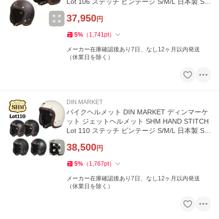
Lot 106 ステッチ ビンテージ S/M/L 日本製 SG
基準 取寄品
37,950
円
5
%
（
1,741
pt
）
メーカー在庫確認後あり7日、なし12ヶ月以内発送
（休業日を除く）
DIN MARKET
バイクヘルメット DIN MARKET ディンマーケ
ット ジェットヘルメット SHM HAND STITCH
Lot 110 ステッチ ビンテージ S/M/L 日本製 SG
基準 取寄品
38,500
円
5
%
（
1,767
pt
）
メーカー在庫確認後あり7日、なし12ヶ月以内発送
（休業日を除く）