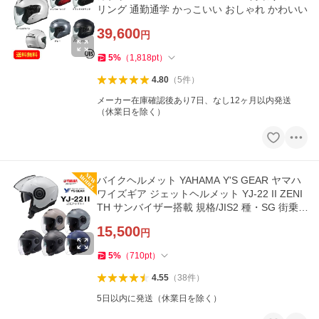
リング 通勤通学 かっこいい おしゃれ かわいい
39,600
円
5
%
（
1,818
pt
）
4.80
（
5
件
）
メーカー在庫確認後あり7日、なし12ヶ月以内発送
（休業日を除く）
バイクヘルメット YAHAMA Y'S GEAR ヤマハ
ワイズギア ジェットヘルメット YJ-22 II ZENI
TH サンバイザー搭載 規格/JIS2 種・SG 街乗
り ツーリング 通勤通学
15,500
円
5
%
（
710
pt
）
4.55
（
38
件
）
5日以内に発送（休業日を除く）