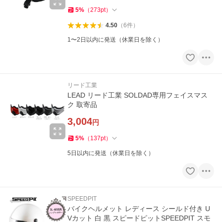
5
%
（
273
pt
）
4.50
（
6
件
）
1〜2日以内に発送（休業日を除く）
リード工業
LEAD リード工業 SOLDAD専用フェイスマス
ク 取寄品
3,004
円
5
%
（
137
pt
）
5日以内に発送（休業日を除く）
SPEEDPIT
バイクヘルメット レディース シールド付き U
Vカット 白 黒 スピードピットSPEEDPIT スモ