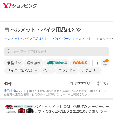
ヘルメット・バイク用品はとや
ヘルメット・バイク用品はとや
バイクパーツ
ヘルメット
ジェットヘ
1
価格帯
送料無料
すべての条
サイズ（S/M/L）
色
ブランド
カテゴリ
41
件
おすすめ順
表示
表示情報について
｜ポイントは原則税抜価格を基準に付与されます｜ポイント・支
払額等の正確な情報（付与条件・上限等）はカートをご確認ください
バイクヘルメット OGK KABUTO オージーケー
カブト OGK EXCEED-2 2120105 街乗り ツー