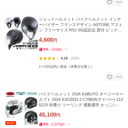
ジェットヘルメット バイクヘルメット インナ
ーバイザー フランスデザイン ASTONE アスト
ン フリーサイズ RSJ SG認定品 原付 ビックバ
イク
4,600
円
5
%
（
210
pt
）
4.18
（
22
件
）
1〜2日以内に発送（休業日を除く）
バイクヘルメット OGK KABUTO オージーケー
カブト OGK EXCEED-2 CYBER(サイバー) 212
5223 街乗り ツーリング 通勤通学 かっこいい
おしゃれ かわいい
45,100
円
5
%
（
2,070
pt
）