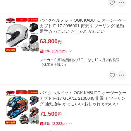
バイクヘルメット OGK KABUTO オージーケー
カブト F-17 2096001 街乗り ツーリング 通勤
通学 かっこいい おしゃれ かわいい
63,800
円
5
%
（
2,929
pt
）
メーカー在庫確認後あり7日、なし12ヶ月以内発送
（休業日を除く）
バイクヘルメット OGK KABUTO オージーケー
カブト F-17 GLANZ 2105045 街乗り ツーリン
グ 通勤通学 かっこいい おしゃれ かわいい
71,500
円
5
%
（
3,282
pt
）