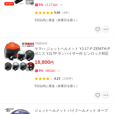
5
%
（
2,171
pt
）
5.00
（
4
件
）
5日以内に発送（休業日を除く）
YAMAHA
ヤマハ ジェットヘルメット YJ-17-P ZENITH-P
ゼニス YJ17P サンバイザー付 ピンロック対応
18,800
円
5
%
（
862
pt
）
4.23
（
228
件
）
5日以内に発送（休業日を除く）
ジェットヘルメット バイクヘルメット オープ