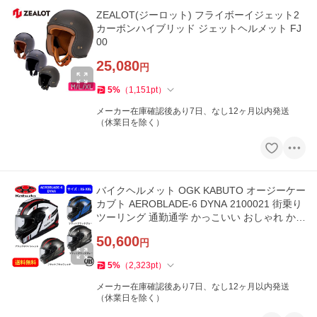
ZEALOT(ジーロット) フライボーイジェット2
カーボンハイブリッド ジェットヘルメット FJ
00
25,080
円
5
%
（
1,151
pt
）
メーカー在庫確認後あり7日、なし12ヶ月以内発送
（休業日を除く）
バイクヘルメット OGK KABUTO オージーケー
カブト AEROBLADE-6 DYNA 2100021 街乗り
ツーリング 通勤通学 かっこいい おしゃれ かわ
いい
50,600
円
5
%
（
2,323
pt
）
メーカー在庫確認後あり7日、なし12ヶ月以内発送
（休業日を除く）