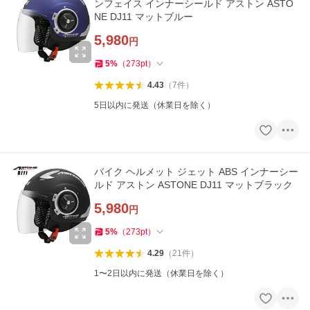
ンフェイス インナーシールド アストン ASTO
NE DJ11 マットブルー
5,980
円
5
%
（
273
pt
）
4.43
（
7
件
）
5日以内に発送（休業日を除く）
バイク ヘルメット ジェット ABS インナーシー
ルド アストン ASTONE DJ11 マットブラック
5,980
円
5
%
（
273
pt
）
4.29
（
21
件
）
1〜2日以内に発送（休業日を除く）