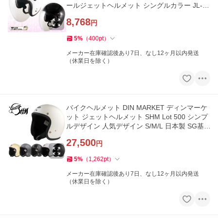
ールジェットヘルメット シングルカラー JL-65
SR 取寄品
8,768
円
5
%
（
400
pt
）
メーカー在庫確認後あり7日、なし12ヶ月以内発送
（休業日を除く）
バイクヘルメット DIN MARKET ディンマーケ
ット ジェットヘルメット SHM Lot 500 シンプ
ルデザイン 人気デザイン S/M/L 日本製 SG基
準 取寄品
27,500
円
5
%
（
1,262
pt
）
メーカー在庫確認後あり7日、なし12ヶ月以内発送
（休業日を除く）