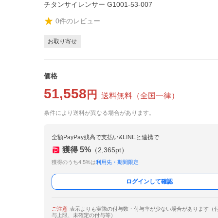
チタンサイレンサー G1001-53-007
0
件のレビュー
お取り寄せ
価格
51,558
円
送料無料
（
全国一律
）
条件により送料が異なる場合があります。
全額PayPay残高で支払い&LINEと連携で
獲得
5
%
（
2,365
pt）
獲得のうち4.5%は
利用先・期間限定
ログインして確認
ご注意
表示よりも実際の付与数・付与率が少ない場合があります（
与上限、未確定の付与等）