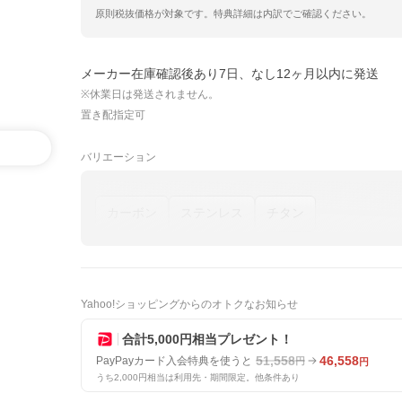
原則税抜価格が対象です。特典詳細は内訳でご確認ください。
メーカー在庫確認後あり7日、なし12ヶ月以内に発送
※休業日は発送されません。
置き配指定可
バリエーション
カーボン
ステンレス
チタン
Yahoo!ショッピングからのオトクなお知らせ
合計5,000円相当プレゼント！
51,558
46,558
PayPayカード入会特典を使うと
円
円
うち2,000円相当は利用先・期間限定。他条件あり