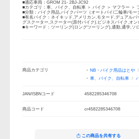
■適応車両：GROM 21- 2BJ-JC92
■カテゴリ：車、バイク、自転車 ＞ バイク ＞ マフラー ＞
■分類：バイク用品,バイクパーツ（オートバイ/二輪車/モ
■有名バイク：ネイキッド,アメリカン,モタード,デュアルパ
グスクーター,スクーター(原付バイク),ビジネスバイク,オン
■キーワード：ツーリング(ロングツーリング),通勤,通学,ソ
商品
カテゴリ
NB・バイク用品はとや
車、バイク、自転車
JAN/ISBNコード
4582285346708
商品
コード
cr4582285346708
この商品を共有する