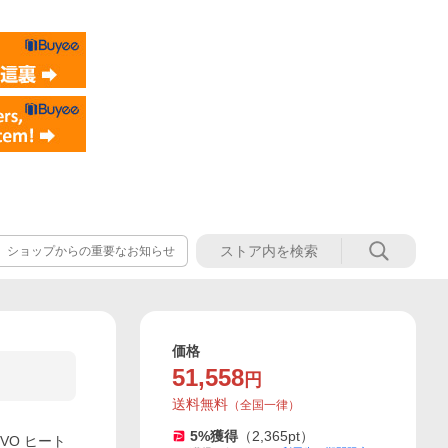
】ショップからの重要なお知らせ
価格
51,558
円
送料無料
（
全国一律
）
5
%獲得
（
2,365
pt）
VO ヒート