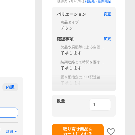
獲得のうち4.5%は
利用先・期間限定
バリエーション
変更
商品タイプ
チタン
確認事項
変更
欠品や廃盤等による自動キ
ャンセルの可能性がある
了承します
納期連絡まで時間を要する
可能性がある
了承します
置き配指定により配達後紛
失があった場合は保証無し
了承します
内訳
数量
取り寄せ商品を
付
詳細
カートに入れる