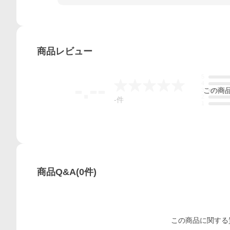
商品
レビュー
5
-.--
4
この
商
3
2
-
件
1
商品Q&A
(
0
件)
この
商品
に関する