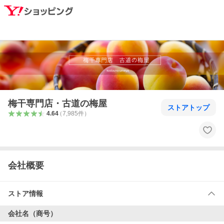
梅干専門店・古道の梅屋
ストアトップ
4.64
（
7,985
件
）
会社概要
ストア情報
会社名（商号）