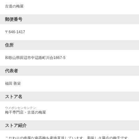
古道の梅屋
郵便番号
〒
646-1417
住所
和歌山県田辺市中辺路町川合1867-5
代表者
福田 善栄
ストア名
ウメボシセンモンテン
梅干専門店・古道の梅屋
ストア紹介
こだわりの肉厚な南高梅を産地直送しています。美味しさ満点の梅干です。