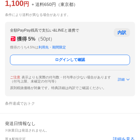
1,100
円
+ 送料
650
円
（
東京都
）
条件により送料が異なる場合があります。
全額PayPay残高で支払い&LINEと連携で
内訳
獲得
5
%
（
50
pt）
獲得のうち4.5%は
利用先・期間限定
ログインして確認
ご注意
表示よりも実際の付与数・付与率が少ない場合があります
詳細
（付与上限、未確定の付与等）
原則税抜価格が対象です。特典詳細は内訳でご確認ください。
条件達成でおトク
発送日情報なし
※休業日は発送されません。
詳細を見る
置き配指定可