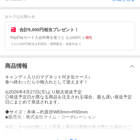
おトクなお知らせ
合計5,000円相当プレゼント！
1,100
0
PayPayカード入会特典を使うと
円
円
うち2,000円相当は利用先・期間限定。他条件あり
商品情報
キャンディ入りのマグネット付き缶ケース♪
食べ終わったら小物入れとして使えます！
◎2026年4月27日(月)より順次発送予定
◎発送予定日が異なる商品を注文される場合、最も遅い発送予定
日にまとめて発送されます。
◆サイズ：本体→約直径W83mm×H30mm
◆販売元：株式会社マイム・コーポレーション
※モニターの仕様により写真と商品の実物が多少異なる場合がご
ざいます。
※仕様は予告なく変更される場合がございます。