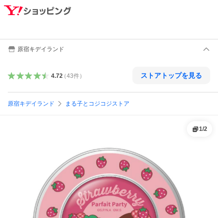
原宿キデイランド
ストアトップを見る
4.72
（
43
件
）
原宿キデイランド
まる子とコジコジストア
1
/
2