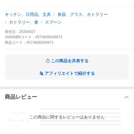
(C)さくらプロダクション/日本アニメーション
(C)さくらももこ
キッチン、日用品、文具
食器、グラス、カトラリー
カトラリー、箸
スプーン
発売日：
2026/4/27
JAN/ISBNコード：
4573608269972
商品
コード：
4573608269972
この商品を共有する
アフィリエイトで紹介する
商品レビュー
-.--
5
4
この
商品
に関するレビューはありません
3
2
1
-
件