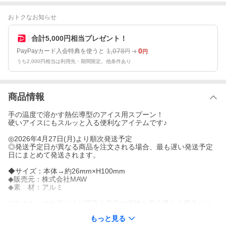
おトクなお知らせ
合計5,000円相当プレゼント！
1,078
0
PayPayカード入会特典を使うと
円
円
うち2,000円相当は利用先・期間限定。他条件あり
商品情報
手の温度で溶かす熱伝導型のアイス用スプーン！
硬いアイスにもスルッと入る便利なアイテムです♪
◎2026年4月27日(月)より順次発送予定
◎発送予定日が異なる商品を注文される場合、最も遅い発送予定
日にまとめて発送されます。
◆サイズ：本体→約26mm×H100mm
◆販売元：株式会社MAW
◆素 材：アルミ
※モニターの仕様により写真と商品の実物が多少異なる場合がご
ざいます。
もっと見る
※仕様は予告なく変更される場合がございます。