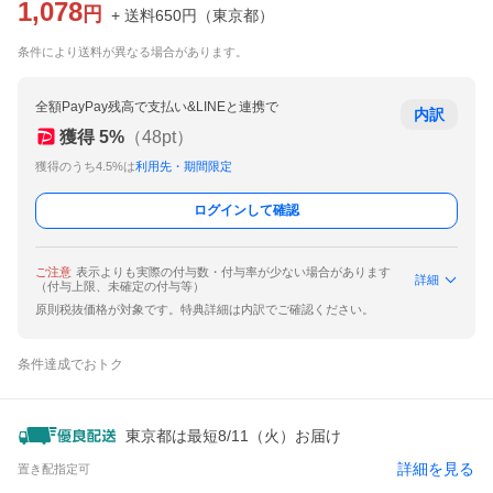
1,078
円
+ 送料
650
円
（
東京都
）
条件により送料が異なる場合があります。
全額PayPay残高で支払い&LINEと連携で
内訳
獲得
5
%
（
48
pt）
獲得のうち4.5%は
利用先・期間限定
ログインして確認
ご注意
表示よりも実際の付与数・付与率が少ない場合があります
詳細
（付与上限、未確定の付与等）
原則税抜価格が対象です。特典詳細は内訳でご確認ください。
条件達成でおトク
東京都は最短8/11（火）お届け
詳細を見る
置き配指定可