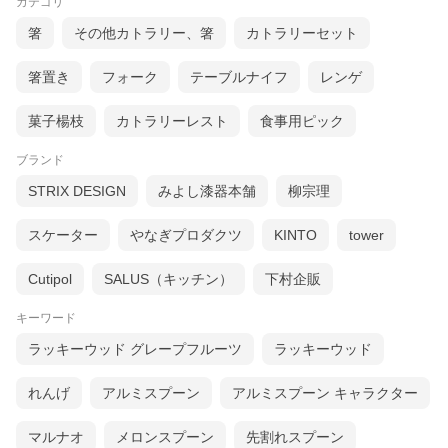
カテゴリ
箸
その他カトラリー、箸
カトラリーセット
箸置き
フォーク
テーブルナイフ
レンゲ
菓子楊枝
カトラリーレスト
食事用ピック
ブランド
STRIX DESIGN
みよし漆器本舗
柳宗理
スケーター
やなぎプロダクツ
KINTO
tower
Cutipol
SALUS（キッチン）
下村企販
キーワード
ラッキーウッド グレープフルーツ
ラッキーウッド
れんげ
アルミスプーン
アルミスプーン キャラクター
マルナオ
メロンスプーン
先割れスプーン