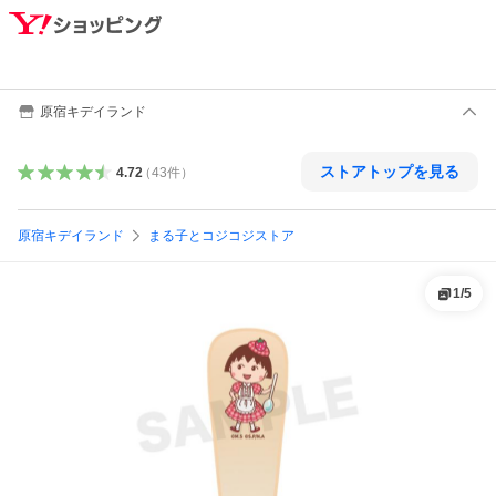
原宿キデイランド
ストアトップを見る
4.72
（
43
件
）
原宿キデイランド
まる子とコジコジストア
1
/
5