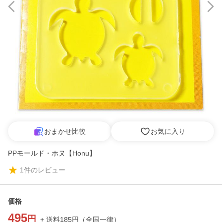
おまかせ比較
お気に入り
PPモールド・ホヌ【Honu】
1
件のレビュー
価格
495
円
+ 送料
185
円
（
全国一律
）