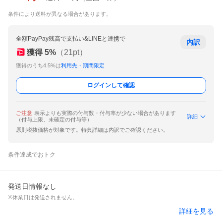
条件により送料が異なる場合があります。
全額PayPay残高で支払い&LINEと連携で
内訳
獲得
5
%
（
21
pt）
獲得のうち4.5%は
利用先・期間限定
ログインして確認
ご注意
表示よりも実際の付与数・付与率が少ない場合があります
詳細
（付与上限、未確定の付与等）
原則税抜価格が対象です。特典詳細は内訳でご確認ください。
条件達成でおトク
発送日情報なし
※休業日は発送されません。
詳細を見る