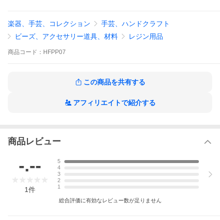
■特徴
楽器、手芸、コレクション
手芸、ハンドクラフト
〜アイディア次第で素敵な作品が作れるとっても楽しい型です(*
^。^*)〜
ビーズ、アクセサリー道具、材料
レジン用品
●2液混合レジン（プロクリスタルなど）・エポキシ系接着剤・UV
商品
コード：
HFPP07
レジン・粘土などでご利用できます。
●レジンなどで封入物を入れた作品を作る際、イメージ通り下から
順に重ねて作ることが出来ます。
●耐久性に優れており、レジン用の型として使っても、シリコンの
この商品を共有する
型より劣化しにくいです。
アフィリエイトで紹介する
＊・＊・＊・＊・＊・＊・＊・＊・＊・＊・＊・＊・＊・＊・
＊・＊・＊・＊・＊・＊・＊・＊・＊・＊・＊
■取扱い注意
商品レビュー
●火のそばに近づけないでください。
●オーブンでのご使用は出来ません。
●直射日光を避け、子供の手の届かない場所で保管してください。
-.--
5
●型を使って出来たパーツの誤飲にはくれぐれもご注意ください。
4
3
2
★Happy Futureの型を利用して作った作品は販売してもＯＫ!!
1
1
件
フリーマーケット、バザー、オークションなどでの販売ＯＫで
す。
総合評価に有効なレビュー数が足りません
※型を複製し、その型を販売すること、
デザインコピーなどは認めておりません。