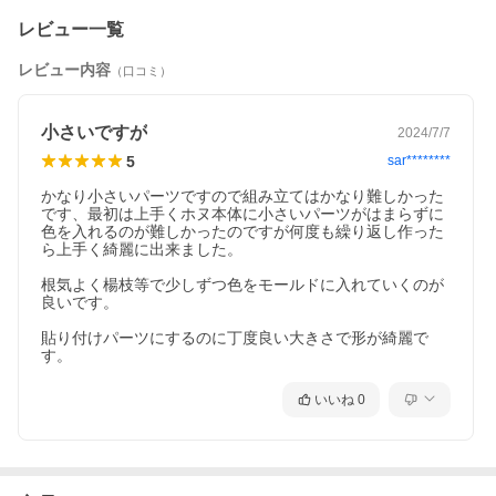
当ショップでは、誤った使い方、完成したパーツで起こった
トラブルに関しての責任は一切受け付けておりません。
レビュー一覧
＊・＊・＊・＊・＊・＊・＊・＊・＊・＊・＊・＊・＊・＊・
レビュー内容
（口コミ）
＊・＊・＊・＊・＊・＊・＊・＊・＊・＊・＊
■発送について
小さいですが
2024/7/7
5
sar********
〜クリックポスト配送可です！〜
クリックポスト、宅急便コンパクト、宅急便にて配送お受けでき
かなり小さいパーツですので組み立てはかなり難しかった
ます。
です、最初は上手くホヌ本体に小さいパーツがはまらずに
シリコンモールドのみご注文の場合、発送個数の目安はクリック
色を入れるのが難しかったのですが何度も繰り返し作った
ポスト4０個程度、
ら上手く綺麗に出来ました。

宅急便コンパクト8０個程度となります。
選択された配送方法が不可の場合、自動的に宅急便扱いに切り替
根気よく楊枝等で少しずつ色をモールドに入れていくのが
わりますので、不安な方は備考欄に
良いです。

「配送手段の確認希望」の記載をよろしくお願い致します。
＊・＊・＊・＊・＊・＊・＊・＊・＊・＊・＊・＊・＊・＊・
貼り付けパーツにするのに丁度良い大きさで形が綺麗で
＊・＊・＊・＊・＊・＊・＊・＊・＊・＊・＊
す。
いいね
0