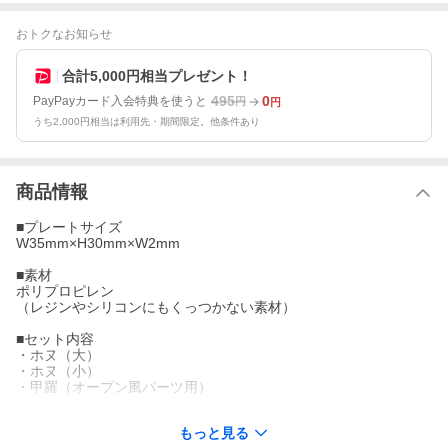
おトクなお知らせ
合計5,000円相当プレゼント！
495
0
PayPayカード入会特典を使うと
円
円
うち2,000円相当は利用先・期間限定。他条件あり
商品情報
■プレートサイズ
W35mm×H30mm×W2mm
■素材
ポリプロピレン
（レジンやシリコンにもくっつかない素材）
■セット内容
・ホヌ（大）
・ホヌ（小）
・甲羅（オープン風パーツ用）
＊・＊・＊・＊・＊・＊・＊・＊・＊・＊・＊・＊・＊・＊・
もっと見る
＊・＊・＊・＊・＊・＊・＊・＊・＊・＊・＊