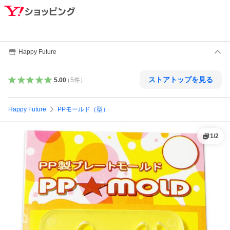
Happy Future
ストアトップを見る
5.00
（
5
件
）
Happy Future
PPモールド（型）
1
/
2