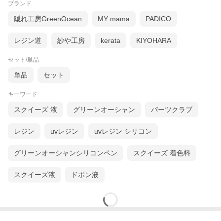
ブランド
隠れ工房GreenOcean
MY mama
PADICO
レジン道
紗や工房
kerata
KIYOHARA
セット/単品
単品
セット
キーワード
スクイーズ 液
グリーンオーシャン
パーツクラブ
レジン
uvレジン
uvレジン シリコン
グリーンオーシャンシリコンペン
スクイーズ 着色料
スクイーズ液
ドボン液