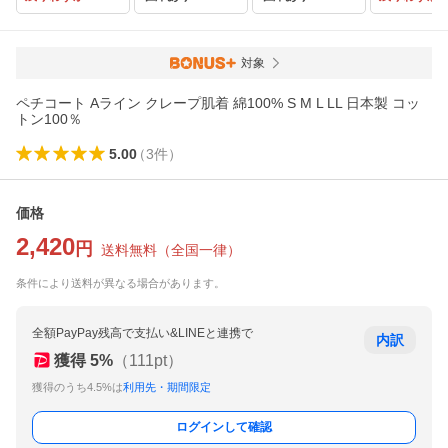
対象
ペチコート Aライン クレープ肌着 綿100% S M L LL 日本製 コッ
トン100％
5.00
（
3
件
）
価格
2,420
円
送料無料
（
全国一律
）
条件により送料が異なる場合があります。
全額PayPay残高で支払い&LINEと連携で
内訳
獲得
5
%
（
111
pt）
獲得のうち4.5%は
利用先・期間限定
ログインして確認