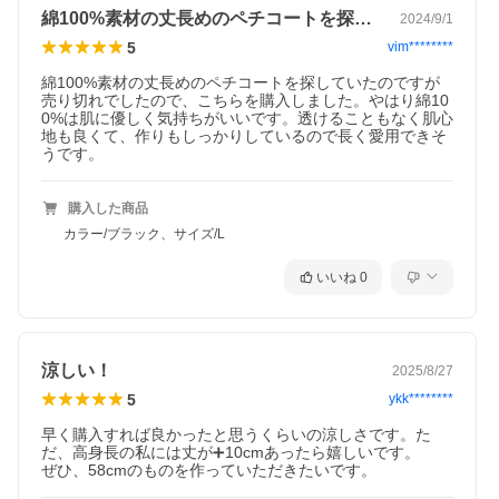
綿100%素材の丈長めのペチコートを探…
2024/9/1
5
vim********
綿100%素材の丈長めのペチコートを探していたのですが
売り切れでしたので、こちらを購入しました。やはり綿10
0%は肌に優しく気持ちがいいです。透けることもなく肌心
地も良くて、作りもしっかりしているので長く愛用できそ
うです。
購入した商品
カラー/ブラック、サイズ/L
いいね
0
涼しい！
2025/8/27
5
ykk********
早く購入すれば良かったと思うくらいの涼しさです。た
だ、高身長の私には丈が➕10cmあったら嬉しいです。

ぜひ、58cmのものを作っていただきたいです。