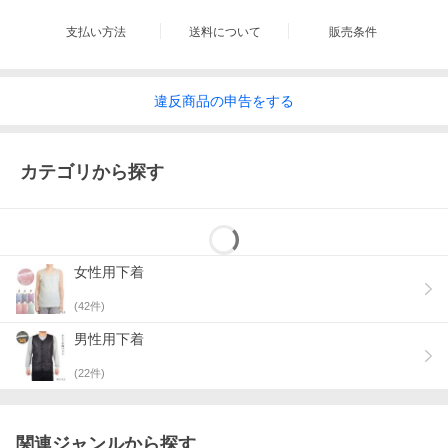
支払い方法
送料について
販売条件
違反
商品の
申告をする
カテゴリから探す
女性用下着
(
42
件)
男性用下着
(
22
件)
関連ジャンルから探す