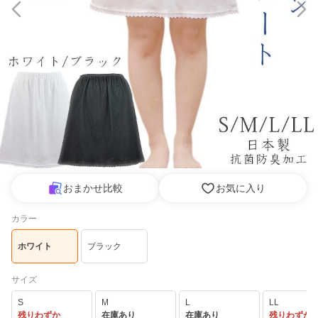
おまかせ比較
お気に入り
カラー
ホワイト
ブラック
サイズ
S
M
L
LL
残りわずか
在庫あり
在庫あり
残りわずか