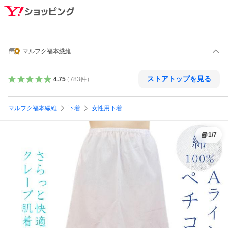
マルフク福本繊維
ストアトップを見る
4.75
（
783
件
）
マルフク福本繊維
下着
女性用下着
1
/
7