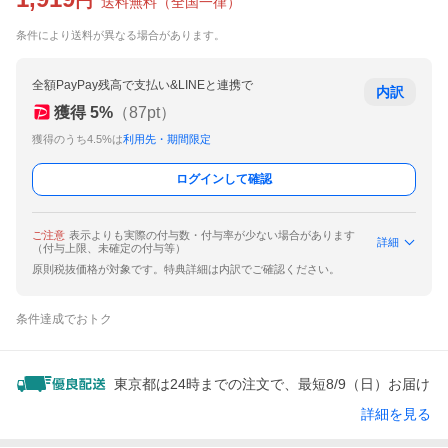
円
送料無料
（
全国一律
）
条件により送料が異なる場合があります。
全額PayPay残高で支払い&LINEと連携で
内訳
獲得
5
%
（
87
pt）
獲得のうち4.5%は
利用先・期間限定
ログインして確認
ご注意
表示よりも実際の付与数・付与率が少ない場合があります
詳細
（付与上限、未確定の付与等）
原則税抜価格が対象です。特典詳細は内訳でご確認ください。
条件達成でおトク
東京都は24時までの注文で、最短8/9（日）お届け
詳細を見る