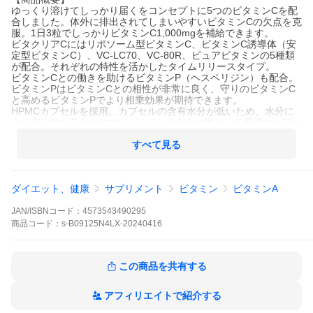
ゆっくり溶けてしっかり届くをコンセプトに5つのビタミンCを配
合しました。体外に排出されてしまいやすいビタミンCの欠点を克
服。1日3粒でしっかりビタミンC1,000mgを補給できます。
ビタクリアCにはリポソーム型ビタミンC、ビタミンC誘導体（安
定型ビタミンC）、VC-LC70、VC-80R、ピュアビタミンの5種類
が配合。それぞれの特性を活かしたタイムリリースタイプ。
ビタミンCとの働きを助けるビタミンP（ヘスペリジン）も配合。
ビタミンPはビタミンCとの相性が非常に良く、守りのビタミンC
と高めるビタミンPでより相乗効果が期待できます。
HPMCカプセルを採用。カプセルの含有水分が低いため、水分に
より安定性が失われやすいビタミンCの入れ物として最適なカプセ
ルです。乾燥条件下でも割れにくいという特性もあります。
ビタクリアCはビタミンCの栄養機能食品です。1日目安（3粒あた
すべて見る
り）レモン50個分に相当する1,000mgのビタミンCを配合。（レ
モン1個あたりビタミンC20mg換算）
ダイエット、健康
サプリメント
ビタミン
ビタミンA
【商品説明】
JAN/ISBNコード：
4573543490295
【商品詳細】
商品
コード：
s-B09125N4LX-20240416
ブランド：aequalis
商品名：aequ
この商品を共有する
【当店からの連絡】
アフィリエイトで紹介する