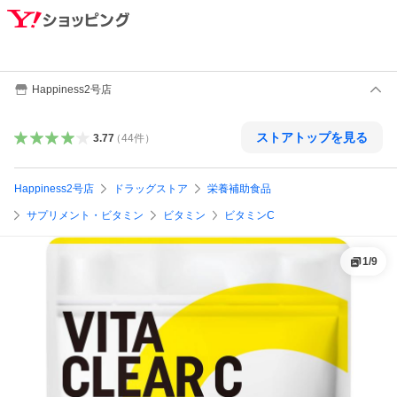
Happiness2号店
ストアトップを見る
3.77
（
44
件
）
Happiness2号店
ドラッグストア
栄養補助食品
サプリメント・ビタミン
ビタミン
ビタミンC
1
/
9