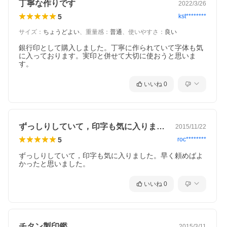
丁寧な作りです
2022/3/26
5
kst********
サイズ
：
ちょうどよい
、
重量感
：
普通
、
使いやすさ
：
良い
銀行印として購入しました。丁寧に作られていて字体も気
に入っております。実印と併せて大切に使おうと思いま
す。
いいね
0
ずっしりしていて，印字も気に入りました…
2015/11/22
5
roc********
ずっしりしていて，印字も気に入りました。早く頼めばよ
かったと思いました。
いいね
0
チタン製印鑑
2015/3/11