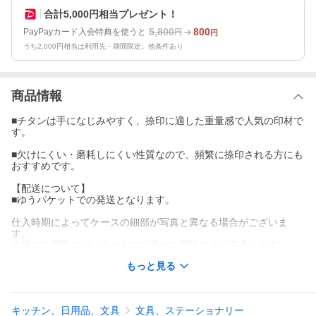
合計5,000円相当プレゼント！
5,800
800
PayPayカード入会特典を使うと
円
円
うち2,000円相当は利用先・期間限定。他条件あり
商品情報
■チタンは手になじみやすく、捺印に適した重量感で人気の印材で
す。
■欠けにくい・磨耗しにくい性質なので、頻繁に捺印される方にも
おすすめです。
【配送について】
■ゆうパケットでの発送となります。
仕入時期によってケースの細部が写真と異なる場合がございま
す。
使用には問題ございませんので予めご理解の上ご了承ください。
もっと見る
印鑑 実印/印鑑 銀行印/印鑑 認印/印鑑 はんこ/印鑑 セット/印鑑 ケ
ース付き/印鑑 チタン/チタン印鑑/ 本数限定大特価セール・福袋価
格のチタン製13.5mm(13.5ミリ)の個人用印鑑(はんこ)です。実
キッチン、日用品、文具
文具、ステーショナリー
印・銀行印・認印にお使いいただけます。女性用やお子様、プレ