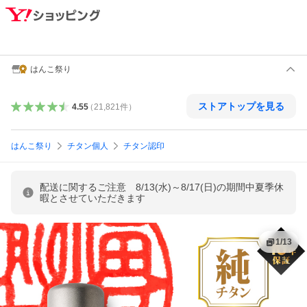
はんこ祭り
ストアトップを見る
4.55
（
21,821
件
）
はんこ祭り
チタン個人
チタン認印
配送に関するご注意 8/13(水)～8/17(日)の期間中夏季休
暇とさせていただきます
1
/
13