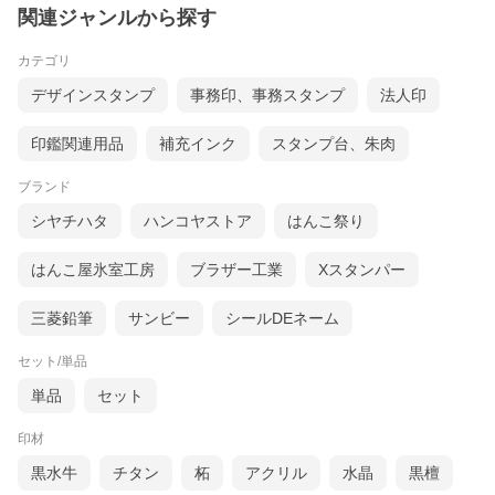
関連ジャンルから探す
カテゴリ
デザインスタンプ
事務印、事務スタンプ
法人印
印鑑関連用品
補充インク
スタンプ台、朱肉
ブランド
シヤチハタ
ハンコヤストア
はんこ祭り
はんこ屋氷室工房
ブラザー工業
Xスタンパー
三菱鉛筆
サンビー
シールDEネーム
セット/単品
単品
セット
印材
黒水牛
チタン
柘
アクリル
水晶
黒檀