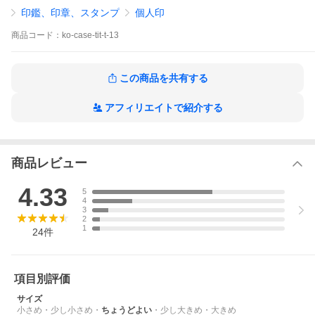
ゼント・ギフト用にもどうぞ！ プレゼントにも！ お急ぎの方もご
印鑑、印章、スタンプ
個人印
相談下さい。保管、持ち運びに便利なケースセット！
商品
コード：
ko-case-tit-t-13
この商品を共有する
アフィリエイトで紹介する
商品レビュー
4.33
5
4
3
2
1
24
件
項目別評価
サイズ
小さめ
・
少し小さめ
・
ちょうどよい
・
少し大きめ
・
大きめ