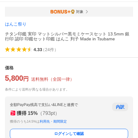
対象
はんこ祭り
チタン印鑑 実印 マットシルバー黒モミケースセット 13.5mm 銀
行印 認印 印鑑セット印鑑 はんこ 判子 Made in Tsubame
4.33
（
24
件
）
価格
5,800
円
送料無料
（
全国一律
）
条件により送料が異なる場合があります。
全額PayPay残高で支払い&LINEと連携で
内訳
獲得
15
%
（
793
pt）
獲得のうち14.5%は
利用先・期間限定
ログインして確認