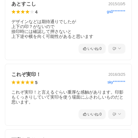
あとすこし
2015/10/5
4
gs0********
デザインなどは期待通りでしたが

上下の印？がないので

捺印時には確認して押さないと

上下逆や横を向く可能性があると思います
いいね
0
これぞ実印！
2016/3/25
5
sky********
これぞ実印！と言えるぐらい重厚な感触があります。印影
もくっきりしていて実印を使う場面にふさわしいものだと
思います。
いいね
0