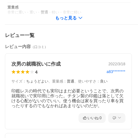
重量感
非常に重い
・
重い
・
普通
・
軽い
・
非常に軽い
もっと見る
レビュー一覧
レビュー内容
（口コミ）
次男の就職祝いに作成
2022/3/18
4
a83********
サイズ
：
ちょうどよい
、
重量感
：
普通
、
使いやすさ
：
良い
印鑑レスの時代でも実印はまだ必要ということで、次男の
就職祝いで実印用に作った。チタン製の印鑑は落として欠
ける心配がないのでいい。使う機会は家を買ったり車を買
ったりするのでもなかればあまりないのだが。
いいね
0