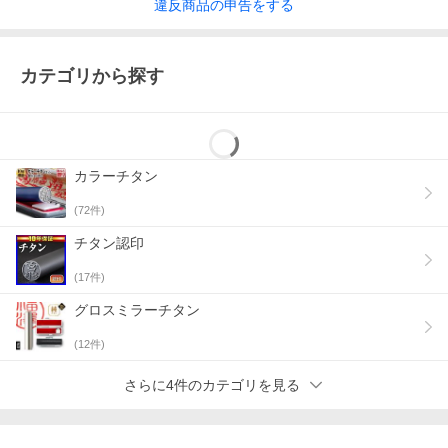
違反
商品の
申告をする
カテゴリから探す
カラーチタン
(
72
件)
チタン認印
(
17
件)
グロスミラーチタン
(
12
件)
さらに4件のカテゴリを見る