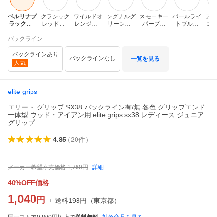
ベルリナブ
クラシック
ワイルドオ
シグナルグ
スモーキー
パールライ
ディ
ラック（B
レッド（C
レンジ（W
リーン（S
パープル
トブルー
ンク
B）
R）
O）
G)
（SP)
（PB)
バックライン
バックラインあり
バックラインなし
一覧を見る
人気
elite grips
エリート グリップ SX38 バックライン有/無 各色 グリップエンド
一体型 ウッド・アイアン用 elite grips sx38 レディース ジュニア
グリップ
4.85
（
20
件
）
メーカー希望小売価格
1,760
円
詳細
40%OFF価格
1,040
円
+ 送料
198
円
（
東京都
）