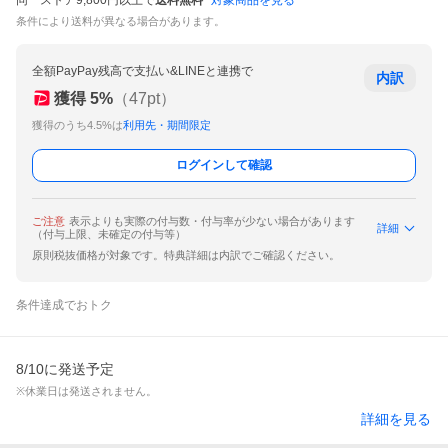
同一ストア9,800円以上で
送料無料
対象商品を見る
条件により送料が異なる場合があります。
全額PayPay残高で支払い&LINEと連携で
内訳
獲得
5
%
（
47
pt）
獲得のうち4.5%は
利用先・期間限定
ログインして確認
ご注意
表示よりも実際の付与数・付与率が少ない場合があります
詳細
（付与上限、未確定の付与等）
原則税抜価格が対象です。特典詳細は内訳でご確認ください。
条件達成でおトク
8/10に発送予定
※休業日は発送されません。
詳細を見る