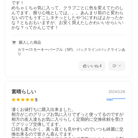
です！

めちゃくちゃ気に入って、クラブごとに色を変えてたのし
んでます。握り心地としては。。。あんまり前のと変わら
ないのでもうすこしネチッとしたやつにすればよかったか
な？ともおもいますが、お安く買えたしかわいいからいい
かな？ってかんじです！
購入した商品
カラー/スモーキーパープル（SP)、バックライン/バックラインあ
り
いいね
4
素晴らしい
2024/12/6
5
mer********
凄くお値打ちに購入出来ました。

相方がこのグリップお気に入りでずっと使ってるのですが
相方の友人達もお気に入りらしく定期的に交換依頼を受け
てグリップ交換してます。

口径も柔らかく、真っ直ぐも見やすいのでいつも綺麗に交
換出来るので皆さん喜んでます。
