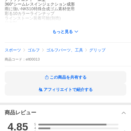
360°シームレスインジェクション成形
雨に強いNK510特殊合成ゴム素材使用
彩る10カラーラインナップ
ラインストーン装着可能(別売)
日本製
もっと見る
【重量】
本体バックラインあり：38.0g±1g
本体バックラインなし：37.0g±1g
スポーツ
ゴルフ
ゴルフパーツ、工具
グリップ
【シャフト対応口径】
M58・M60・M62
商品
コード：
elt00013
【送料について】
メール便対応商品（数量10本以上の場合は通常便発送又は複数
個口となります。料金は変更ありません。）
この商品を共有する
メール便の場合は外箱は付属いたしません。予めご了承くださ
い。
アフィリエイトで紹介する
【お支払い方法・その他について】
必ずお買い物ガイドをご覧いただきご購入をお願い致します。
検索キーワード: SX38 sx38 エスエックス38 レディース ジュニア
商品レビュー
elite grips エリートグリップ シームレス Made in Japan シリカ配
合 特殊合成ゴム golf grips ゴルフグリップ グリップ力アップ 硬度
4.85
5
調整 バランス調整 バランス プレゼント 贈答品 ゴルフ コンペ賞品
4
賞品 父の日 母の日 誕生日プレゼント 還暦プレゼント クリスマス