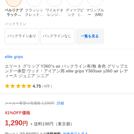
ベルリナブ
クラッシッ
ワイルドオ
ディープピ
マリンブル
ラック　
クレッド　
レンジ　
ンク　(D
ー　(MB)
(BB)
(CR)
(WO)
P)
バックライン
バックラインあり
バックラインなし
一覧を見る
elite grips
エリート グリップ Y360°s air バックライン有/無 各色 グリップエ
ンド一体型 ウッド・アイアン用 elite grips Y360sair y360 air レデ
ィース ジュニア シニア
4.75
（
4
件
）
メーカー希望小売価格
2,200
円
詳細
41%OFF価格
1,290
円
+ 送料
198
円
（
東京都
）