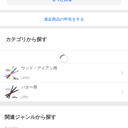
違反
商品の
申告をする
カテゴリから探す
ウッド・アイアン用
(
15
件)
パター用
(
2
件)
関連ジャンルから探す