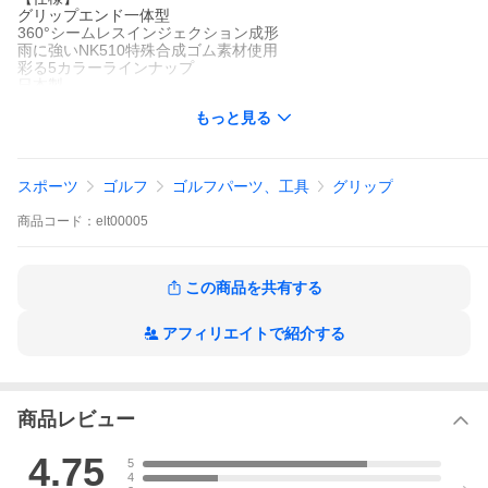
グリップエンド一体型
360°シームレスインジェクション成形
雨に強いNK510特殊合成ゴム素材使用
彩る5カラーラインナップ
日本製
もっと見る
【重量】
本体バックラインあり：41.0g±1g
本体バックラインなし：40.0g±1g
スポーツ
ゴルフ
ゴルフパーツ、工具
グリップ
【シャフト対応口径】
M58・M60・M62
商品
コード：
elt00005
【送料について】
メール便対応商品（数量10本以上の場合は通常便発送又は複数
個口となります。料金は変更ありません。）
メール便の場合は外箱は付属いたしません。予めご了承くださ
この商品を共有する
い。
【お支払い方法・その他について】
アフィリエイトで紹介する
必ずお買い物ガイドをご覧いただきご購入をお願い致します。
検索キーワード: Y360°s AIR ｙ360s air Y360s エアー y360sエア
ー シームレス Made in Japan シリカ配合 特殊合成ゴム golf grips
ゴルフグリップ グリップ力アップ 硬度調整 バランス調整 バラン
商品レビュー
ス プレゼント 贈答品 ゴルフ コンペ賞品 賞品 父の日 母の日 誕生
日プレゼント 還暦プレゼント クリスマスプレゼント プロ愛用品
4.75
5
4