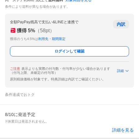
同一ストア9,800円以上で
送料無料
対象商品を見る
条件により送料が異なる場合があります。
全額PayPay残高で支払い&LINEと連携で
内訳
獲得
5
%
（
58
pt）
獲得のうち4.5%は
利用先・期間限定
ログインして確認
ご注意
表示よりも実際の付与数・付与率が少ない場合があります
詳細
（付与上限、未確定の付与等）
原則税抜価格が対象です。特典詳細は内訳でご確認ください。
条件達成でおトク
8/10に発送予定
※休業日は発送されません。
詳細を見る