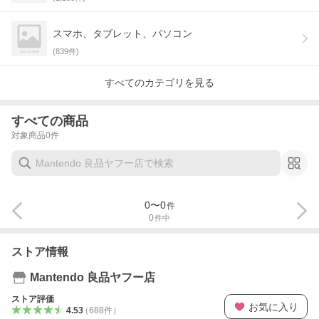
スマホ、タブレット、パソコン
(
839
件)
すべてのカテゴリを見る
すべての商品
対象商品
0
件
0
〜
0
件
0
件中
ストア情報
Mantendo 良品ヤフー店
ストア評価
お気に入り
4.53
（
688
件
）