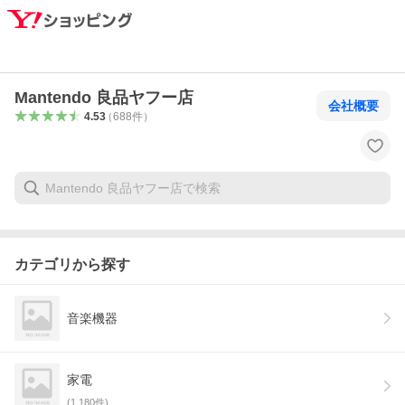
Mantendo 良品ヤフー店
会社概要
4.53
（
688
件
）
カテゴリから探す
音楽機器
家電
(
1,180
件)