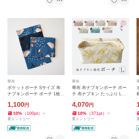
華布
華布
ポケットポーチ Sサイズ 布
華布 布ナプキンポーチ ポー
ナプキンポーチ ポーチ 1枚持
チ 布ナプキン たっぷり Lサ
ち歩き用 メール便送料無料
イズ サニタリーポーチ ナプ
1,100
4,070
円
円
日本製 ハリネズミ ブルー グ
キンポーチ おむつポーチ 布
リーン
ナプキン収納 生理用品収納
10
%
（
100
pt
）
10
%
（
371
pt
）
フェムケア 日本製
要エントリー
要エントリー