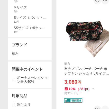
5
件
Mサイズ
3
件
Sサイズ（ポケットポ
12
件
ーチ）
SSサイズ（ポケット
1
件
ポーチ）
ブランド
華布
華布
布ナプキンポーチ ポーチ 布
開催中のイベント
ナプキン たっぷり Lサイズ
ボーナスセレクショ
おむつポーチ
3,080
ン最大40%
円
10
%
（
281
pt
）
要エントリー
対象商品
割引あり