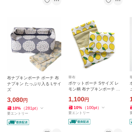
華布
布ナプキンポーチ ポーチ 布
ポケットポーチ Sサイズ レ
ナプキン たっぷり入る Lサイ
モン柄 布ナプキンポーチ ポ
ズ
ーチ 1枚持ち歩き用 メール便
1,100
3,080
円
円
送料無料
10
%
（
100
pt
）
10
%
（
281
pt
）
要エントリー
要エントリー