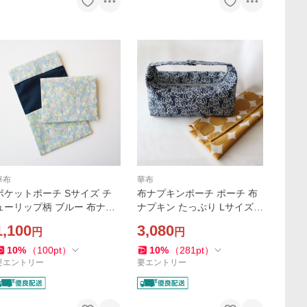
華布
華布
ポケットポーチ Sサイズ チ
布ナプキンポーチ ポーチ 布
ューリップ柄 ブルー 布ナプ
ナプキン たっぷり Lサイズ
キンポーチ ポーチ 1枚持ち歩
おむつポーチ
1,100
3,080
円
円
き用 メール便送料無料
10
%
（
100
pt
）
10
%
（
281
pt
）
要エントリー
要エントリー