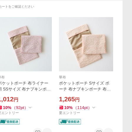
カートをご確認ください
華布
華布
ポケットポーチ 布ライナー
ポケットポーチ Sサイズ ポ
用 SSサイズ 布ナプキンポー
ーチ 布ナプキンポーチ 布ナ
チ ポーチ 1枚持ち歩き用 オ
プキン 1枚 持ち歩き用 オー
1,012
1,265
円
円
ーガニックコットン 日本製
ガニックコットン 日本製
10
%
（
92
pt
）
10
%
（
114
pt
）
要エントリー
要エントリー