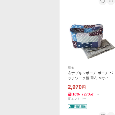
華布
布ナプキンポーチ ポーチ パ
ッチワーク柄 華布 Mサイズ
布ナプキン 3-4枚 持ち歩き用
2,970
円
10
%
（
270
pt
）
要エントリー