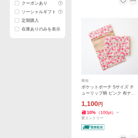
クーポンあり
ソーシャルギフト
定期購入
在庫ありのみを表示
華布
ポケットポーチ Sサイズ チ
ューリップ柄 ピンク 布ナプ
キンポーチ ポーチ 1枚持ち歩
1,100
円
き用 メール便送料無料
10
%
（
100
pt
）
要エントリー