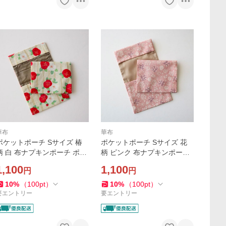
華布
華布
ポケットポーチ Sサイズ 椿
ポケットポーチ Sサイズ 花
柄 白 布ナプキンポーチ ポー
柄 ピンク 布ナプキンポーチ
チ 1枚持ち歩き用 メール便送
ポーチ 1枚持ち歩き用 メール
1,100
1,100
円
円
料無料
便送料無料
10
%
（
100
pt
）
10
%
（
100
pt
）
要エントリー
要エントリー