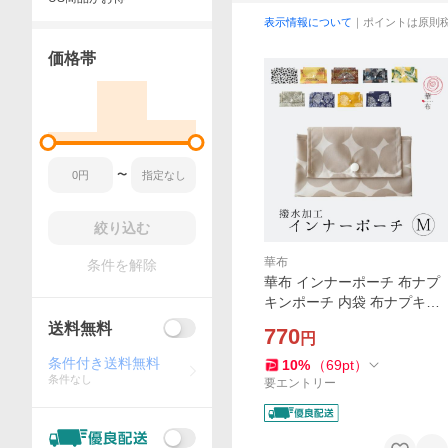
表示情報について
｜ポイントは原則
価格帯
〜
絞り込む
華布
条件を解除
華布 インナーポーチ 布ナプ
キンポーチ 内袋 布ナプキン
Mサイズ サニタリーポーチ
送料無料
770
円
ナプキンポーチ 布ナプキン
収納 生理用品収納 フェムケ
条件付き送料無料
10
%
（
69
pt
）
条件なし
ア 日本製
要エントリー