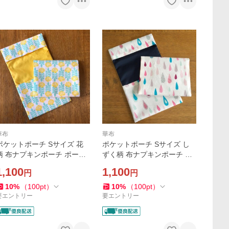
華布
華布
ポケットポーチ Sサイズ 花
ポケットポーチ Sサイズ し
柄 布ナプキンポーチ ポーチ
ずく柄 布ナプキンポーチ ポ
1枚持ち歩き用 メール便送料
ーチ 1枚 持ち歩き用 メール
1,100
1,100
円
円
無料
便送料無料
10
%
（
100
pt
）
10
%
（
100
pt
）
要エントリー
要エントリー