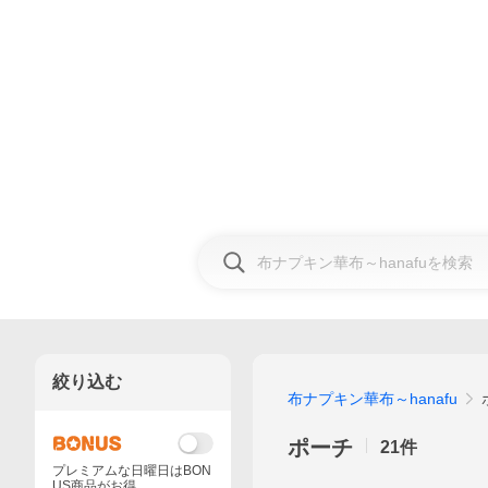
絞り込む
布ナプキン華布～hanafu
ポーチ
21
件
プレミアムな日曜日はBON
US商品がお得