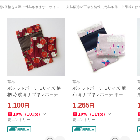
税抜価格を基準に付与されます｜ポイント・支払額等の正確な情報（付与条件・上限等）は
華布
華布
ポケットポーチ Sサイズ 椿
ポケットポーチ Sサイズ 華
柄 赤紫 布ナプキンポーチ ポ
布 布ナプキンポーチ ポーチ
ーチ 1枚持ち歩き用 メール便
1枚持ち歩き用 防臭 抗菌加工
1,100
1,265
円
円
送料無料
北欧テイスト cloud クラウド
内側防水 サニタリー 日本製
10
%
（
100
pt
）
10
%
（
114
pt
）
要エントリー
要エントリー