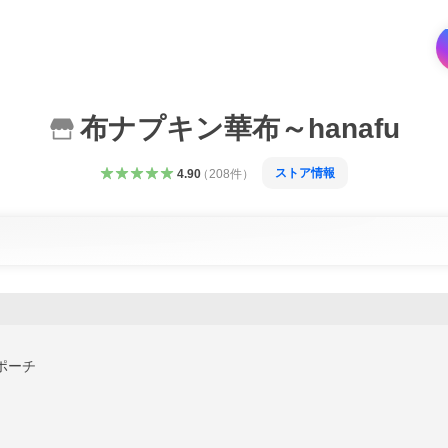
布ナプキン華布～hanafu
ストア情報
4.90
（
208
件
）
ポーチ