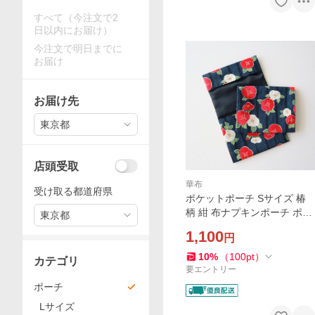
すべて（今注文で2
日以内にお届け）
今注文で明日までに
お届け
お届け先
東京都
店頭受取
華布
受け取る都道府県
ポケットポーチ Sサイズ 椿
柄 紺 布ナプキンポーチ ポー
東京都
チ 1枚持ち歩き用 メール便送
1,100
円
料無料
10
%
（
100
pt
）
カテゴリ
要エントリー
ポーチ
Lサイズ