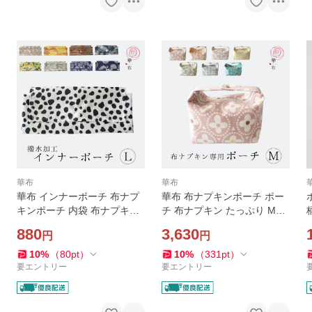
華布
華布
華布 インナーポーチ 布ナプ
華布 布ナプキンポーチ ポー
キンポーチ 内袋 布ナプキン
チ 布ナプキン たっぷり Mサ
たっぷり Lサイズ サニタリー
イズ サニタリーポーチ ナプ
880
3,630
円
円
ポーチ ナプキンポーチ 布ナ
キンポーチ 布ナプキン収納
プキン収納 生理用品収納 フ
生理用品収納 フェムケア 日
10
%
（
80
pt
）
10
%
（
331
pt
）
ェムケア 日本製
本製
要エントリー
要エントリー