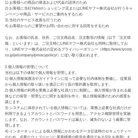
1) お客様への商品の発送および代金の請求のため

2) お客様に当社Yahoo!ショッピング店またはLINEヤフー株式会社が行うキャ
ンペーンや商品・サービスのご案内をするため

3) 当社のサービス改善を行うため

4) お客様からのご要望やお問い合わせに対する回答をするため

なお、お客様の氏名、住所、ご注文商品名、注文数等の情報（以下「注文情
報」といいます）は、ご注文時にLINEヤフー株式会社も同時に取得してお
り、LINEヤフー株式会社の定めるプライバシーポリシー（https://www.lycorp.
co.jp/ja/company/privacypolicy/）に従い取り扱われます。

2.個人情報の管理について

当社は以下の体制で個人情報を管理します。

1) 個人情報保護法やガイドラインに従って必要な社内体制を整備し、従業員
から個人情報の取り扱いを適正に行う旨の誓約書を取得します。

2) 個人情報の利用を業務上必要な社員だけに制限し、個人情報が含まれる媒
体などの保管・管理などに関する規則を作り、個人情報保護のための措置を
講じます。

3) システムに保存されている個人情報については、業務上必要な社員だけが
利用できるようアカウントとパスワードを用意し、アクセス権限管理を実施
します。なお、アカウントとパスワードは漏えい、滅失のないよう厳重に管
理します。

4) インターネットによる個人情報にかかわるデータ伝送時のセキュリティー
のため、必要なウェブページに業界標準の暗号化通信であるSSLを使用しま