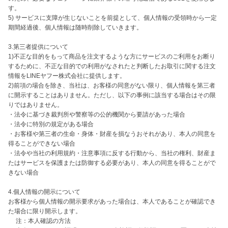
す。

5) サービスに支障が生じないことを前提として、個人情報の受領時から一定
期間経過後、個人情報は随時削除していきます。

3.第三者提供について

1)不正な目的をもって商品を注文するような方にサービスのご利用をお断り
するために、不正な目的での利用がなされたと判断したお取引に関する注文
情報をLINEヤフー株式会社に提供します。

2)前項の場合を除き、当社は、お客様の同意がない限り、個人情報を第三者
に開示することはありません。ただし、以下の事例に該当する場合はその限
りではありません。

・法令に基づき裁判所や警察等の公的機関から要請があった場合

・法令に特別の規定がある場合

・お客様や第三者の生命・身体・財産を損なうおそれがあり、本人の同意を
得ることができない場合

・法令や当社の利用規約・注意事項に反する行動から、当社の権利、財産ま
たはサービスを保護または防御する必要があり、本人の同意を得ることがで
きない場合

4.個人情報の開示について

お客様から個人情報の開示要求があった場合は、本人であることが確認でき
た場合に限り開示します。

　 注：本人確認の方法
