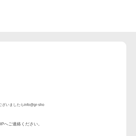
ましたらinfo@gr-sho
OP
へご連絡ください。