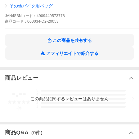
その他バイク用バッグ
JAN/ISBNコード：
4909449573778
商品
コード：
000034-D2-20053
この商品を共有する
アフィリエイトで紹介する
商品レビュー
-.--
5
4
この
商品
に関するレビューはありません
3
2
1
-
件
商品Q&A
（
0
件）