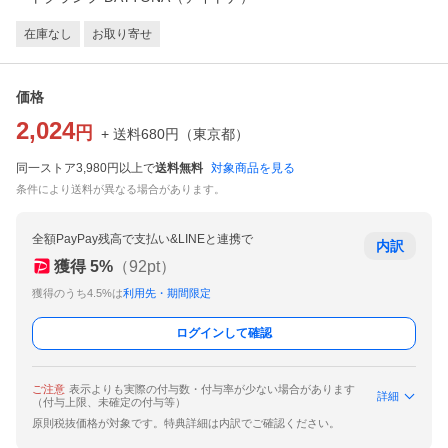
在庫なし
お取り寄せ
価格
2,024
円
+ 送料
680
円
（
東京都
）
同一ストア3,980円以上で
送料無料
対象商品を見る
条件により送料が異なる場合があります。
全額PayPay残高で支払い&LINEと連携で
内訳
獲得
5
%
（
92
pt）
獲得のうち4.5%は
利用先・期間限定
ログインして確認
ご注意
表示よりも実際の付与数・付与率が少ない場合があります
詳細
（付与上限、未確定の付与等）
原則税抜価格が対象です。特典詳細は内訳でご確認ください。