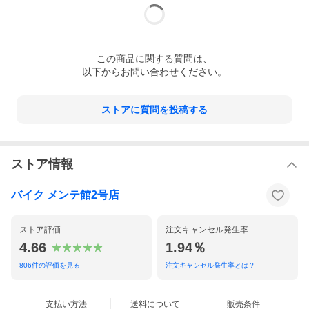
【ご注文前にご確認ください】
弊社ではお客様からご注文を頂いた後に、メーカー・仕入先に在庫の確
この
商品
に関する質問は、
認を行います。
※一部の商品を除き、商品はご注文後のお取り寄せとなります。
以下からお問い合わせください。
在庫・納期の確認後、商品ページに記載の納期の期間内で発送が可能な
場合、ご注文確定メールを送信させて頂きます。
ストアに質問を投稿する
ご注文確定メール送信後はキャンセルをお受けできません。予めご了承
下さいませ。
※必ず掲載納期と商品説明文をご確認下さいませ。
注意：掲載商品には[納期未定・廃番]の商品が含まれている場合がござい
ます。
ストア情報
ご注文商品が[納期未定・廃番]の場合は、ご注文をキャンセル、または保
留させて頂く旨、ご連絡させていただきます。
※こちらのメールに1週間以上、お返事を頂けない場合はご注文をキャン
バイク メンテ館2号店
セルさせて頂きます。予めご了承下さいませ。
欠品によりご注文をご継続頂けない場合の一切の補償（ヤフーショッピ
ングのキャンペーン等）は致しかねますので予めご了承下さいませ。
ストア評価
注文キャンセル発生率
こちら
なお、ご注文の前に必ず
をご確認下さいませ。
4.66
1.94％
806
件の評価を見る
注文キャンセル発生率とは？
支払い方法
送料について
販売条件