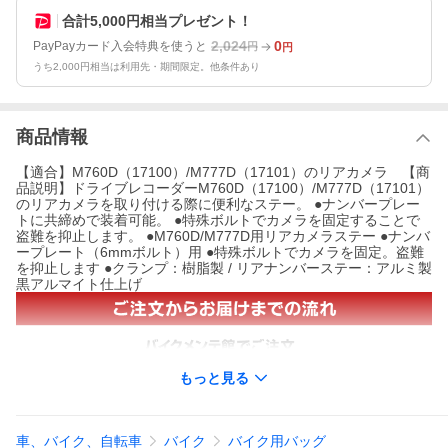
合計5,000円相当プレゼント！
2,024
0
PayPayカード入会特典を使うと
円
円
うち2,000円相当は利用先・期間限定。他条件あり
商品情報
【適合】M760D（17100）/M777D（17101）のリアカメラ 【商
品説明】ドライブレコーダーM760D（17100）/M777D（17101）
のリアカメラを取り付ける際に便利なステー。 ●ナンバープレー
トに共締めで装着可能。 ●特殊ボルトでカメラを固定することで
盗難を抑止します。 ●M760D/M777D用リアカメラステー ●ナンバ
ープレート（6mmボルト）用 ●特殊ボルトでカメラを固定。盗難
を抑止します ●クランプ：樹脂製 / リアナンバーステー：アルミ製
黒アルマイト仕上げ
もっと見る
車、バイク、自転車
バイク
バイク用バッグ