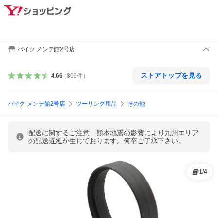
バイク メンテ館2号店
ストアトップを見る
4.66
（
806
件
）
バイク メンテ館2号店
ツーリング用品
その他
配送に関するご注意 熊本地震の影響により九州エリア
の配送遅延が生じております。何卒ご了承下さい。
1
/
4