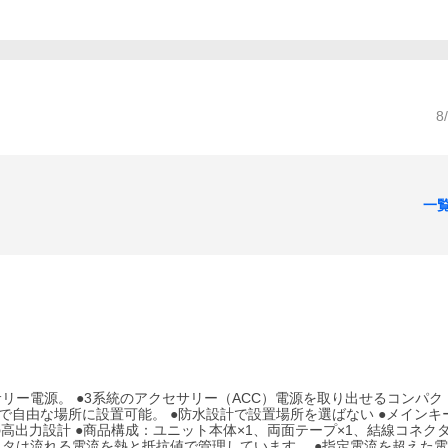
8
一
リー電源。 ●3系統のアクセサリー（ACC）電源を取り出せるコンパク
計で自由な場所に設置可能。 ●防水設計で設置場所を選ばない ●メインキ
0Aの高出力設計 ●商品構成：ユニット本体×1、両面テープ×1、結線コネク
ミスタは流れる電流を熱と抵抗値で管理しています。 ●指定電流を超えた