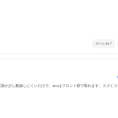
いいね
7
電源が少し配線しにくいだけで、accはフロント部で取れます。スゴくコ