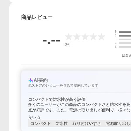
商品
レビュー
5
-.--
4
3
2
2
件
1
総合
AI要約
他ストアのレビューを含めて要約しています
コンパクトで防水性が高く評価
多くのユーザーがこの商品のコンパクトさと防水性を高
点が好評です。また、電源の取り出しが便利で、様々な
良い点
コンパクト
防水性
取り付けやすさ
電源取り出し