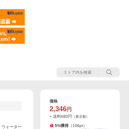
価格
2,346
円
+ 送料
680
円
（
東京都
）
5
%獲得
（
106
pt）
ト ウォーター