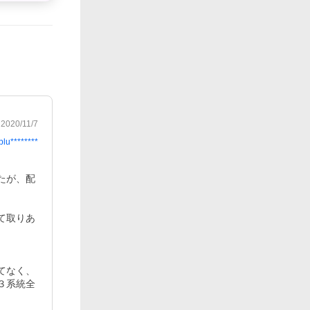
2020/11/7
blu********
たが、配
て取りあ
てなく、
３系統全