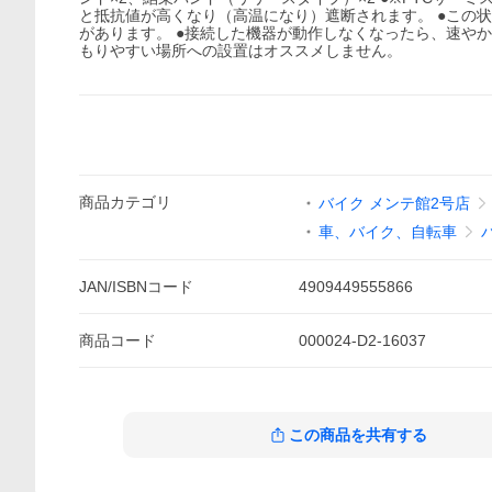
と抵抗値が高くなり（高温になり）遮断されます。 ●この
があります。 ●接続した機器が動作しなくなったら、速や
もりやすい場所への設置はオススメしません。
商品
カテゴリ
バイク メンテ館2号店
車、バイク、自転車
JAN/ISBNコード
4909449555866
商品
コード
000024-D2-16037
この商品を共有する