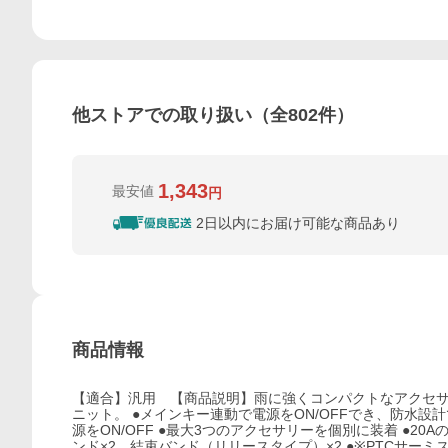
他ストアでの取り扱い（全
802
件）
1,343
最安値
円
2日以内にお届け可能な商品あり
商品情報
【適合】汎用 【商品説明】雨に強くコンパクトなアクセサ
ニット。 ●メインキー連動で電源をON/OFFでき、防水設
源をON/OFF ●最大3つのアクセサリーを個別に装着 ●2
ンド×2、結束バンド（リリースタイプ）×2 ●※PTCサー