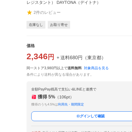
レジスタント） DAYTONA（デイトナ）
2
件のレビュー
在庫なし
お取り寄せ
価格
2,346
円
+ 送料
680
円
（
東京都
）
同一ストア3,980円以上で
送料無料
対象商品を見る
条件により送料が異なる場合があります。
全額PayPay残高で支払い&LINEと連携で
獲得
5
%
（
106
pt）
獲得のうち4.5%は
利用先・期間限定
ログインして確認