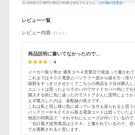
AI回答の正確性や商品の効果は保証されません（
その他の注意点
）
レビュー一覧
レビュー内容
（口コミ）
商品説明に書いてなかったので…
4
メーカー取り寄せ 通常３〜４営業日で発送って書かれて
これまではＡＣＣ電源とバッテリー直から線を引っ張り
線類をすっきりさせたくてこちらの商品を３台分購入しま
ユニットは思ったより小さいのでサイドカバー内にでも収
購入する前に気に成ったのでストアさんに質問しようか
えず購入したのは、各配線の長さです。 

これは私と同じ様に気に成っている方も居られると思うの
バッテリーやＡＣＣから取る電源コードは思っていたより
他店の同商品で「それぞれにヒューズが付いているので
「合計最大使用電流は２０Ａ」と書かれているので、恐
てが遮断されると思います。