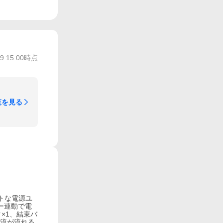
/9 15:00
時点
覧を見る
トな電源ユ
ー連動で電
タ×1、結束バ
電流が流れる