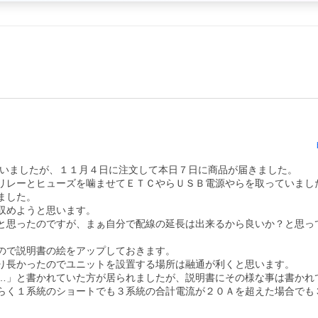
いましたが、１１月４日に注文して本日７日に商品が届きました。 

リレーとヒューズを噛ませてＥＴＣやらＵＳＢ電源やらを取っていまし
した。 

めようと思います。 

と思ったのですが、まぁ自分で配線の延長は出来るから良いか？と思っ
で説明書の絵をアップしておきます。 

長かったのでユニットを設置する場所は融通が利くと思います。 

…」と書かれていた方が居られましたが、説明書にその様な事は書かれ
らく１系統のショートでも３系統の合計電流が２０Ａを超えた場合でも