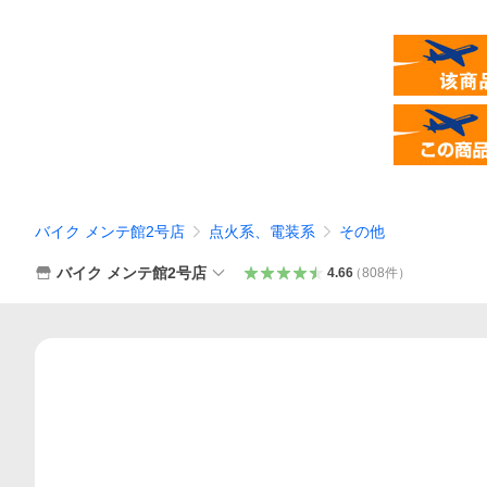
バイク メンテ館2号店
点火系、電装系
その他
バイク メンテ館2号店
4.66
（
808
件
）