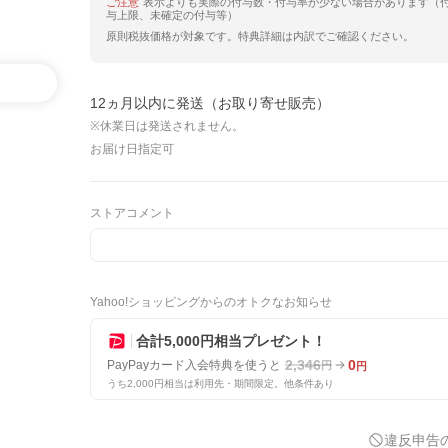
ご注意
表示よりも実際の付与数・付与率が少ない場合があります（
与上限、未確定の付与等）
原則税抜価格が対象です。特典詳細は内訳でご確認ください。
12ヵ月以内に発送（お取り寄せ販売）
※休業日は発送されません。
お届け日指定可
ストアコメント
Yahoo!ショッピングからのオトクなお知らせ
合計5,000円相当プレゼント！
2,346
0
PayPayカード入会特典を使うと
円
円
うち2,000円相当は利用先・期間限定。他条件あり
違反申告