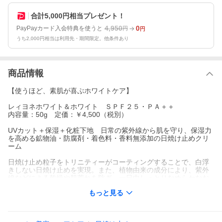
合計5,000円相当プレゼント！
4,950
0
PayPayカード入会特典を使うと
円
円
うち2,000円相当は利用先・期間限定。他条件あり
商品情報
【使うほど、素肌が喜ぶホワイトケア】
レィヨネホワイト＆ホワイト ＳＰＦ２５・ＰＡ＋＋
内容量：50g 定価：￥4,500（税別）
UVカット＋保湿＋化粧下地 日常の紫外線から肌を守り、保湿力
を高める鉱物油・防腐剤・着色料・香料無添加の日焼け止めクリ
ーム
日焼け止め粒子をトリニティーがコーティングすることで、白浮
きしない日焼け止めを実現。また、植物由来の成分により、紫外
線などによる乾燥や肌荒れを防ぎ、一日中しっとりなめらかなお
肌を保つほか、のびのある軽い使用感で素早く透明になじみ、ベ
もっと見る
タつきや化粧くずれを防ぎます。鉱物油・防腐剤・着色料・香料
無添加のため、デリケートなお肌やお子様のお肌にも安心してご
使用いただけます。