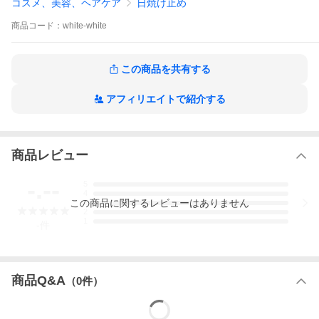
コスメ、美容、ヘアケア
日焼け止め
全成分：水・シクロペンタシロキサン・酸化チタン・ペンチレン
グリコール・ジメチコン・セチルジメチコンポリオール・酸化亜
商品
コード：
white-white
鉛・フェニルトリメチコン・グリセリン・グルタミン酸Na・水酸
化AI・シルク・ステアリン酸Ca・シリカ・（ジメチコン/ビニルジ
メチコン）クロスポリマー・イソステアリン酸ポリグリセリル-
2・PCA-Na・ポリリシノレイン酸ポリグリセリル-6・クエン酸N
この商品を共有する
a・トコフェロール・グリチルレチン酸ステアリル
アフィリエイトで紹介する
商品レビュー
-.--
5
4
この
商品
に関するレビューはありません
3
2
1
-
件
商品Q&A
（
0
件）