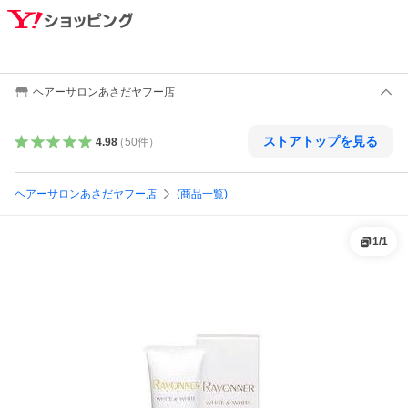
ヘアーサロンあさだヤフー店
ストアトップを見る
4.98
（
50
件
）
ヘアーサロンあさだヤフー店
(商品一覧)
1
/
1