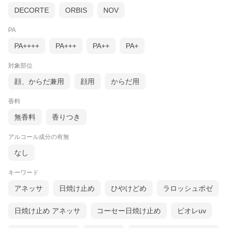
DECORTE
ORBIS
NOV
PA
PA++++
PA+++
PA++
PA+
対象部位
顔、からだ兼用
顔用
からだ用
香料
無香料
香りつき
アルコール成分の有無
なし
キーワード
アネッサ
日焼け止め
ひやけどめ
ラロッシュポゼ
日焼け止め アネッサ
コーセー日焼け止め
ビオレuv