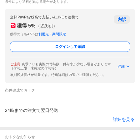
条件により送料が異なる場合があります。
全額PayPay残高で支払い&LINEと連携で
内訳
獲得
5
%
（
226
pt）
獲得のうち4.5%は
利用先・期間限定
ログインして確認
ご注意
表示よりも実際の付与数・付与率が少ない場合があります
詳細
（付与上限、未確定の付与等）
原則税抜価格が対象です。特典詳細は内訳でご確認ください。
条件達成でおトク
24時までの注文で翌日発送
詳細を見る
おトクなお知らせ