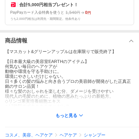
合計5,000円相当プレゼント！
1,540
0
PayPayカード入会特典を使うと
円
円
うち2,000円相当は利用先・期間限定。他条件あり
商品情報
【マスカット&グリーンアップルは在庫限りで販売終了】
【日本最大級の美容室EARTHのアイテム】
何気ない毎日のヘアケアが
動物や環境を守る手助けに。
環境にやさしいだけじゃない。
日々多くの髪の悩みと向き合うプロの美容師が開発がした正真正
銘のサロン品質！
様々な髪のおしゃれを楽しむ分、ダメージを受けやすい
現代人の毛髪のために、植物の恵みたっぷりの新処方。
◇リンゴ果実培養細胞エキス
◇17種類のボタニカルエッセンス
もっと見る
---POINT---
・実際の美容室でも使われている、プロ品質のホームケアが可能
◎
・ダメージ自体が起きにくい髪になり、カラーやパーマの持ちが
コスメ、美容、ヘアケア
ヘアケア
シャンプー
アップ。