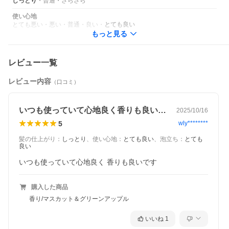
しっとり
・
普通
・
さらさら
やめください。そのまま化粧品類の使用を続けますと、症状を悪
化させることがありますので、皮膚科専門医等へのご相談をおす
使い心地
すめします。
とても悪い
・
悪い
・
普通
・
良い
・
とても良い
・使用中や使用後に赤み、はれ、かゆみ、刺激等の異常があらわ
もっと見る
れた場合
・使用したお肌に、直射日光があたって上記のような異常があら
われた場合
●傷やはれもの、しっしん等、異常のある部位には使用しないでく
レビュー一覧
ださい。
●目に入ったときは、すぐに洗い流してください。
レビュー内容
（口コミ）
●乳幼児の手の届かないところに保管してください。
●極端に高温・低温の場所、直射日光のあたる場所を避けて保管
し、開封後はお早めに使用してください。
●天然由来成分を含んでいるため、まれに変色・沈殿物が出ること
いつも使っていて心地良く香りも良いです
2025/10/16
がありますが品質に問題はございません。
5
wly********
《製造販売元》
ING統合医療研究所合同会社
髪の仕上がり
：
しっとり
、
使い心地
：
とても良い
、
泡立ち
：
とても
良い
【非正規販売店にご注意ください】EARTHEARTは美容室Hair &
Make EARTHのプライベートブランドです。 楽天市場での公式直
いつも使っていて心地良く 香りも良いです
営店は『Hair & Make EARTH 楽天市場店』のみとなっておりま
す。 弊社の正規ルートによるものではない転売や販売業者の存在
も確認できております。 このような場合には安全性や品質の保証
購入した商品
はできかねますので、ご注意ください。また、当店以外でご購入
された商品に関しては返品・交換・商品不良等の各種対応は一切
香り/マスカット＆グリーンアップル
出来かねます。
いいね
1