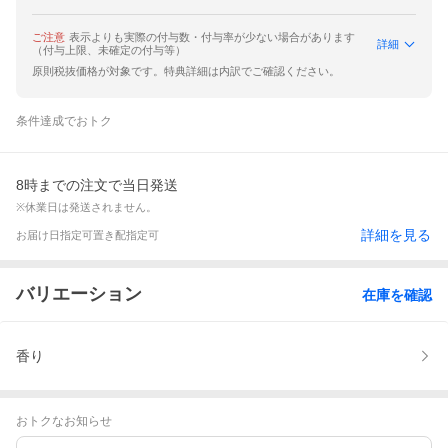
ご注意
表示よりも実際の付与数・付与率が少ない場合があります
詳細
（付与上限、未確定の付与等）
原則税抜価格が対象です。特典詳細は内訳でご確認ください。
条件達成でおトク
8時までの注文で当日発送
※休業日は発送されません。
詳細を見る
お届け日指定可
置き配指定可
バリエーション
在庫を確認
香り
おトクなお知らせ