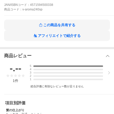
・サラサラの質感でクシ通りがよくなり、毎朝のブローが楽に！
JAN/ISBNコード：
4571594500338
【関連ワード】
商品
コード：
v-aroma240sp
シャンプー アロマシャンプー フレグランスシャンプー オーガニ
ックシャンプー ノンシリコンシャンプー 弱酸性 オーガニック 自
然派 ノンシリコン サロン専売品 美容室専売 保湿 ツヤ ヘアケア
この商品を共有する
アロマ フレグランス リラックス リフレッシュ 美容院 美容室 ヘア
サロン サロン 日本製 アミノ酸 人気
《内容量》240ml
アフィリエイトで紹介する
《成分》水、ラウレス硫酸Ｎａ、ＤＰＧ、コカミドＤＥＡ、ラウ
ラミドプロピルベタイン、ラウロイルメチルアラニンＮａ、ココ
イルメチルタウリンＮａ、香料、ＰＰＧ−３カプリリルエーテル、
ＰＥＧ−４０水添ヒマシ油、塩化Ｎａ、ポリクオタニウム−１０、
メチルパラベン、クエン酸、プロピルパラベン、ＥＤＴＡ−２Ｎ
商品レビュー
ａ、クエン酸Ｎａ、セイヨウノコギリソウエキス、セージ葉エキ
ス、ワイルドタイムエキス、カニナバラ果実エキス、ラベンダー
-.--
5
花エキス、ローズマリー葉エキス、ローマカミツレ花エキス、ト
4
ウキンセンカ花エキス、ヤグルマギク花エキス、カミツレ花エキ
3
ス、セイヨウオトギリソウ花／葉／茎エキス、フユボダイジュ花
2
エキス、センブリエキス、オタネニンジン根エキス、ヒキオコシ
1
1
件
葉／茎エキス、クララ根エキス、フェノキシエタノール、エタノ
総合評価に有効なレビュー数が足りません
ール、プラセンタエキス、リンゴ果実培養細胞エキス、キサンタ
ンガム、グリセリン、レシチン、セイヨウニワトコ花エキス、Ｂ
Ｇ、ブチルオクタノール
《使用方法》髪をよくしめらせてから適量を髪につけ、泡立てて
項目別評価
洗った後よくすすいでください。
《使用上の注意》
髪の仕上がり
●化粧品がお肌に合わないとき即ち次のような場合には、使用をお