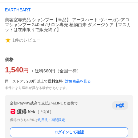
EARTHEART
美容室専売品 シャンプー【単品】 アースハート ヴィーガンアロ
マシャンプー 240ml /サロン専売 植物由来 ダメージケア【マスカ
ットは在庫限りで販売終了】
1
件のレビュー
価格
1,540
円
+ 送料
660
円
（
全国一律
）
同一ストア3,980円以上で
送料無料
対象商品を見る
条件により送料が異なる場合があります。
全額PayPay残高で支払い&LINEと連携で
内訳
獲得
5
%
（
70
pt）
獲得のうち4.5%は
利用先・期間限定
ログインして確認