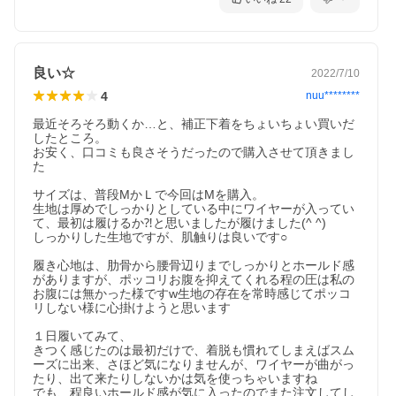
お腹、骨盤、お尻、にしっかりアプローチしますので、
是非、使っていただき、新しい自分を体感してください。
産後ガードル 補正下着 補整下着 産後リフォームインナー ヒップ
アップ ロングガードルなどをお探しの方にも人気です。
良い☆
2022/7/10
4
nuu********
最近そろそろ動くか…と、補正下着をちょいちょい買いだ
したところ。

お安く、口コミも良さそうだったので購入させて頂きまし
た

サイズは、普段MかＬで今回はMを購入。

生地は厚めでしっかりとしている中にワイヤーが入ってい
て、最初は履けるか⁈と思いましたが履けました(^ ^)

しっかりした生地ですが、肌触りは良いです○

履き心地は、肋骨から腰骨辺りまでしっかりとホールド感
がありますが、ポッコリお腹を抑えてくれる程の圧は私の
お腹には無かった様ですw生地の存在を常時感じてポッコ
リしない様に心掛けようと思います

１日履いてみて、

きつく感じたのは最初だけで、着脱も慣れてしまえばスム
ーズに出来、さほど気になりませんが、ワイヤーが曲がっ
たり、出て来たりしないかは気を使っちゃいますね

でも、程良いホールド感が気に入ったのでまた注文してし