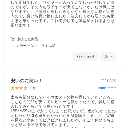
して正解でした。ワイヤーが入っていてしっかりしている
のですが、そのうちワイヤーが出てこないか、だけ気には
なりますが、お値段からしたらなかなか買えない物だと思
うので、良いお買い物しました。注文してから届くのも驚
くほど早かったです。これで少しでも体型変われるよう頑
張ります！
購入した商品
カラー/ピンク、サイズ/M
いいね
6
安いのに良い！
2021/9/20
4
com********
太もも部分なしでハイウエストの物を探していたところ、
こちらの商品が安くてレビューも良かったので、試しに購
入してみたらとても良かったです！

155cm55kgまで太ってしまった私ですが、色がなかったの
としっかり引き締めたかったためMを購入しました。実物
を見ると小さくてビクビクしましたが、すごく伸びてちょ
うど良い着圧感で履けています。
