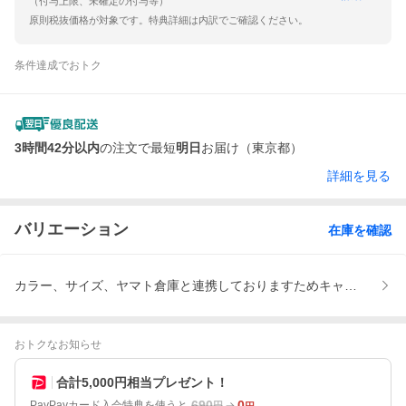
（付与上限、未確定の付与等）
原則税抜価格が対象です。特典詳細は内訳でご確認ください。
条件達成でおトク
3時間42分以内
の注文で最短
明日
お届け（東京都）
詳細を見る
バリエーション
在庫を確認
カラー、サイズ、ヤマト倉庫と連携しておりますためキャンセル・
おトクなお知らせ
合計5,000円相当プレゼント！
690
0
PayPayカード入会特典を使うと
円