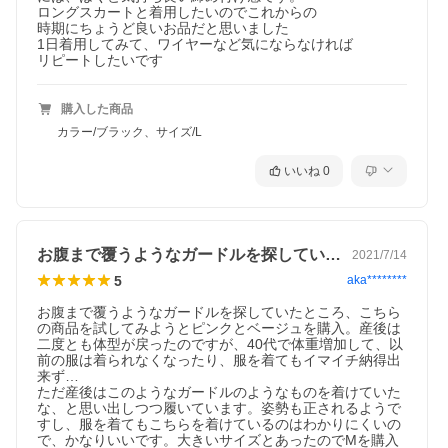
ロングスカートと着用したいのでこれからの

時期にちょうど良いお品だと思いました

1日着用してみて、ワイヤーなど気にならなければ

リピートしたいです
購入した商品
カラー/ブラック、サイズ/L
いいね
0
お腹まで覆うようなガードルを探していた…
2021/7/14
5
aka********
お腹まで覆うようなガードルを探していたところ、こちら
の商品を試してみようとピンクとベージュを購入。産後は
二度とも体型が戻ったのですが、40代で体重増加して、以
前の服は着られなくなったり、服を着てもイマイチ納得出
来ず…

ただ産後はこのようなガードルのようなものを着けていた
な、と思い出しつつ履いています。姿勢も正されるようで
すし、服を着てもこちらを着けているのはわかりにくいの
で、かなりいいです。大きいサイズとあったのでMを購入