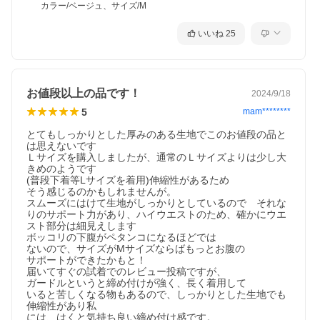
カラー/ベージュ、サイズ/M
いいね
25
お値段以上の品です！
2024/9/18
5
mam********
とてもしっかりとした厚みのある生地でこのお値段の品と
は思えないです

Ｌサイズを購入しましたが、通常のＬサイズよりは少し大
きめのようです

(普段下着等Lサイズを着用)伸縮性があるため

そう感じるのかもしれませんが。

スムーズにはけて生地がしっかりとしているので　それな
りのサポート力があり、ハイウエストのため、確かにウエ
スト部分は細見えします

ボッコリの下腹がペタンコになるほどでは

ないので、サイズがMサイズならばもっとお腹の

サポートができたかもと！

届いてすぐの試着でのレビュー投稿ですが、

ガードルというと締め付けが強く、長く着用して

いると苦しくなる物もあるので、しっかりとした生地でも
伸縮性があり私

には、はくと気持ち良い締め付け感です。
