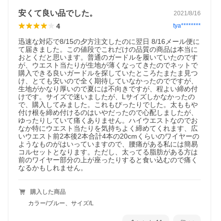
安くて良い品でした。
2021/8/16
4
tya********
迅速な対応で8/15の夕方注文したのに翌日 8/16メール便に
て届きました。この値段でこれだけの品質の商品は本当に
おとくだと思います。普通のガードルを履いていたのです
が、ウエスト当たりが生地が薄くなってきたのでネットで
購入できる良いガードルを探していたところたまたま見つ
け、とても安いので全く期待していなかったのでですが、
生地がかなり厚いので夏には不向きですが、程よい締め付
けです。サイズで迷いましたが、Lサイズしかなかったの
で、購入してみました。これもぴったりでした。太ももや
付け根を締め付けるのはいやだったので心配しましたが、
ゆったりしていて痛くありません。ハイウエストなのでお
なか特にウエスト当たりを気持ちよく締めてくれます、広
いウエスト前2本後2本合計4本の20cmくらいのワイヤーの
ようなものがはいっていますので、腰痛がある私には簡易
コルセットとなります。ただし、太ってる脂肪がある方は
前のワイヤー部分の上が座ったりすると食い込むので痛く
なるかもしれません。
購入した商品
カラー/ブルー、サイズ/L