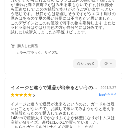
方がいいかも知れません ヒップは立体の為か緩く感じます
が 垂れた肉？皮膚？がはみ出る事もないです 付け根部分
も圧迫なしで このお値段でありがとうございます っとい
う感じです。 秋口からは活躍しそうですがウエスト周りの
厚みはあるので夏の暑い時期には不向きだと思いました。

このデザインとこのお値段で薄手の物を期待します またヒ
ラヒラ部分はやはり同色の方が自分的には好みです。

試しに1枚購入しましたが早速リピします。
購入した商品
カラー/ブラック、サイズ/L
いいね
0
イメージと違うで返品が出来るというのと…
2021/8/27
5
kan********
イメージと違うで返品が出来るというのと、ガードルは履
いたことがないので、お試しで履いてみようかなと思える
お値段だったので購入してみました。

148cmで産後太りでかなりふくよか体型になりボトムスは
産前がMサイズ、産後はLorXLで買っていました。

こちらのガードルはLサイズで購入しましたが
