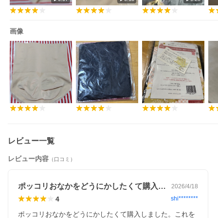
行する］
のリンクが表示されます。
リンクをクリックしてダウンロードして印刷してください。
※［領収書を発行する］ボダンが現れるのは、発送後、注文処理
完了後です。
画像
・領収書のあて名は「空白」固定です。
あて名はお客様（注文者様）ご自身で印刷後にご記入いただく
仕様です。
弊社による編集はできません。
・領収書は複数回ダウンロード可能です。
2回目以降、「領収書を発行する」のリンクをクリックした後は
「再発行」の
文言が表示されます。
・領収書の発行は注文単位です。
一注文で複数商品を受注した場合、一部商品だけを記載した
領収書発行はできません。
・4月8日（水）以降に受注した注文に限ります。
◆ 以下が会計法規上領収書として有効です。
レビュー一覧
クレジットカード決済 … カード会社のご利用明細書が領収書
としてご利用頂けます。
レビュー内容
（口コミ）
上記をご理解ご了承の上、H1717storeが発行する領収書をご希望
のお客様は、
お荷物に同梱の場合のみお受け致しますので、ご注文の際ご要望
ポッコリおなかをどうにかしたくて購入し…
2026/4/18
欄にご記述下さい。
4
shi********
ポッコリおなかをどうにかしたくて購入しました。これを