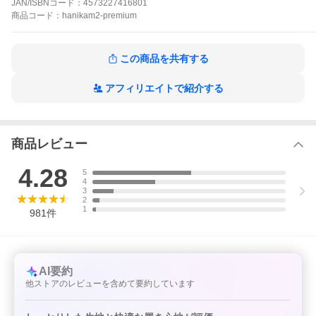
JAN/ISBNコード：
4573227416801
ポイント１
商品
コード：
hanikam2-premium
お腹周りに内臓された形状記憶ボーンがお腹を引き締め、
動いてもくるくるめくれません。姿勢矯正効果も！
ポイント２
この商品を共有する
競泳水着などにも使用される、伸縮性の高い素材「スパンデック
ス」配合。
柔らかくよく伸びるので、動きを邪魔せず、１日中快適に過ごせ
アフィリエイトで紹介する
ます。
ポイント３
下腹部は網目状の編み方をした、独自のハニカム加工を施しまし
商品レビュー
た。
ムレを素早く放出し、快適に着用いただけます。
4.28
5
ポイント４
4
レース部分は可愛いだけじゃなく、股部分の食い込みを防ぎま
3
す。
2
1
また、デニムやタイトスカートにも響きにくくなっています。
981
件
ガードルパンツ 大きいサイズ インナー ヒップアップ ロングガー
ドルなどをお探しの方にも人気です。
AI要約
他ストアのレビューを含めて要約しています
お買い上げ明細書（納品書）】のペーパーレス
化に