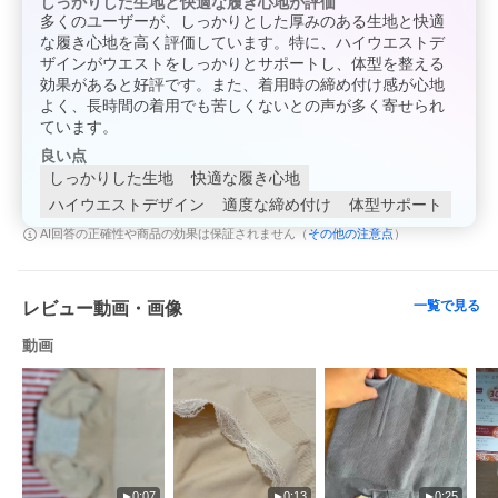
しっかりした生地と快適な履き心地が評価
ご協力をお願い致します。
多くのユーザーが、しっかりとした厚みのある生地と快適
当店では、お客様の個人情報保護の観点ならびに、環境保全の一
な履き心地を高く評価しています。特に、ハイウエストデ
環として
お買い上げ明細書（納品書）の同梱を廃止
ザインがウエストをしっかりとサポートし、体型を整える
させていただいており
ます。
効果があると好評です。また、着用時の締め付け感が心地
。
ご協力を宜しくお願い致します
よく、長時間の着用でも苦しくないとの声が多く寄せられ
ています。
【ご注文明細書について】
良い点
弊店ではご希望いただいた方のみにご注文明細書（納品書）を発
しっかりした生地
快適な履き心地
行しております。
ハイウエストデザイン
適度な締め付け
体型サポート
ご注文明細書（納品書） は、基本的には納品を確認していただく
書類なので、
その他の注意点
AI回答の正確性や商品の効果は保証されません（
）
一緒に発送になりますが、
PDF
であれば、先にメールにてお送りさせていただくことが可能
です。
購入履歴の問い合わせからご連絡いただけましたら、
PDF
で送信
一覧で見る
レビュー動画・画像
いたします。
どうしても紙でのご希望の方は、お荷物に同梱の場合のみお受け
動画
しますので、
大変お手数ですがご注文の際、要望欄にご記述ください。
【領収書について】
2020年4月16日よりお客様ご自身で領収書発行ができるようにな
りました。
「注文履歴一覧ページ」「注文履歴詳細ページ」に［領収書を発
0:07
0:13
0:25