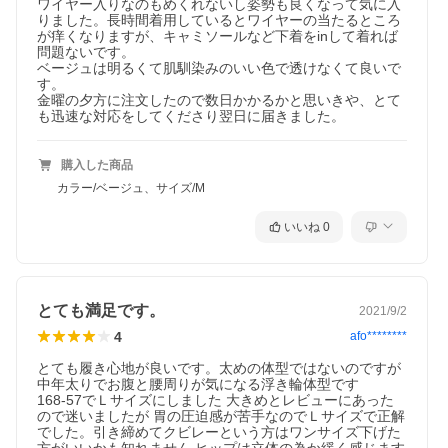
ワイヤー入りなのもめくれないし姿勢も良くなって気に入
りました。長時間着用しているとワイヤーの当たるところ
が痒くなりますが、キャミソールなど下着をinして着れば
問題ないです。

ベージュは明るくて肌馴染みのいい色で透けなくて良いで
す。

金曜の夕方に注文したので数日かかるかと思いきや、とて
も迅速な対応をしてくださり翌日に届きました。
購入した商品
カラー/ベージュ、サイズ/M
いいね
0
とても満足です。
2021/9/2
4
afo********
とても履き心地が良いです。太めの体型ではないのですが
中年太りでお腹と腰周りが気になる浮き輪体型です

168-57でＬサイズにしました 大きめとレビューにあった
ので迷いましたが 胃の圧迫感が苦手なのでＬサイズで正解
でした。引き締めてクビレーという方はワンサイズ下げた