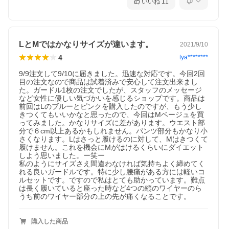
いいね
11
LとMではかなりサイズが違います。
2021/9/10
4
tya********
9/9注文して9/10に届きました。迅速な対応です。今回2回
目の注文なので商品は試着済みで安心して注文出来まし
た。ガードル1枚の注文でしたが、スタッフのメッセージ
など女性に優しい気づかいを感じるショップです。商品は
前回はLのブルーとピンクを購入したのですが、もう少し
きつくてもいいかなと思ったので、今回はMベージュを買
ってみました。かなりサイズに差があります。ウエスト部
分で６cm以上あるかもしれません。パンツ部分もかなり小
さくなります。Lはさっと履けるのに対して、Mはきつくて
履けません。これを機会にMがはけるくらいにダイエット
しよう思いました。ー笑ー

私のようにサイズさえ間違わなければ気持ちよく締めてく
れる良いガードルです。特に少し腰痛がある方には軽いコ
ルセットです。ですので私はとても助かっています。難点
は長く履いていると座った時など4つの縦のワイヤーのら
うち前のワイヤー部分の上の先が痛くなることです。
購入した商品