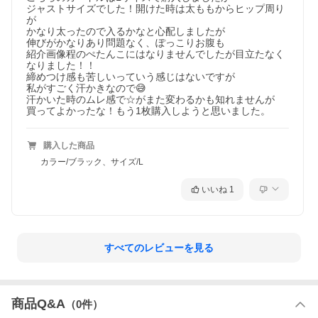
ジャストサイズでした！開けた時は太ももからヒップ周り
が

かなり太ったので入るかなと心配しましたが

伸びがかなりあり問題なく、ぽっこりお腹も

紹介画像程のぺたんこにはなりませんでしたが目立たなく
なりました！！

締めつけ感も苦しいっていう感じはないですが

私がすごく汗かきなので😅

汗かいた時のムレ感で☆がまた変わるかも知れませんが

買ってよかったな！もう1枚購入しようと思いました。
購入した商品
カラー/ブラック、サイズ/L
いいね
1
すべてのレビューを見る
商品Q&A
（
0
件）