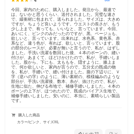
4
お問い合わせの際は、商品名と注文番号をお願いします。
bdi********
万が一、配送事故等の場合は、全額返金致します。
今回、家内のために、購入しました。発注から、最速で
は、ないかと思うくらい、送付されました。完璧な速さ
で、緩衝材に包まれて、送られました。サイズは、大きめ
ですが、ちょうど良いようです。ウエストの長さが、もう
【発送に関しまして】
少し上まで、有っても、いいなと、言っています。今回、
※お昼１２時までのお支払いで、当日もしくは、翌日に発送させ
あいにく、ピンクのみだったのですが、黒、ベージュも、
ていただいております。
欲しいと、言っています。出来れば、水色系、黄色系、赤
ただし、週末のお支払い分に関しては、土日が定休日のため発送
系など、違う色が、有れば、欲しいと、言っています。股
が遅れます。月曜日になることがございます。なるべく早く出荷
の部分のレースが、必要が無いと言うので、私が、はずし
できる様に頑張ります。
ました。手洗い洗濯を数回した後、４本のボーンの、縫い
到着日の指定はできません。
付けが、あまくて、ほどけかけたので、私が、手縫いしま
した。股から、下にも、太ももを、隠すように、膝上ま
で、何か欲しいと、家内が言うので、五分丈の既成の物
【ご注意】
を、私が、手縫いで、縫い付けました。腹の下辺りに、Ｖ
検品など行っておりますが、着用に支障がない程度で、
字（逆ハの字）のように、薄い素材の、模様編みのような
細かい縫い目の先の糸の出っ張りや、ミリ単位での縫製のズレな
部分が、手洗い洗濯後、数本、糸が、抜けたので、私が、
ど、あることがございます。
生地に似た、伸びる布地で、補修手縫いしました。４本の
あらかじめ、ご了承下さいませ。
ボーンの上下が、ほつれたので、既成のバイアス生地で、
補修手縫いしました。安いのに、本当に、素晴らしい製品
です。
【最後に】
加圧ショーツをはいている人からすると、加圧ショーツをはかな
いのは、
「ノーブラと同じ」状態だそうです。
購入した商品
カラー/ピンク、サイズ/XL
加圧ショーツは、あなたを強力にサポートします。
いいね
22