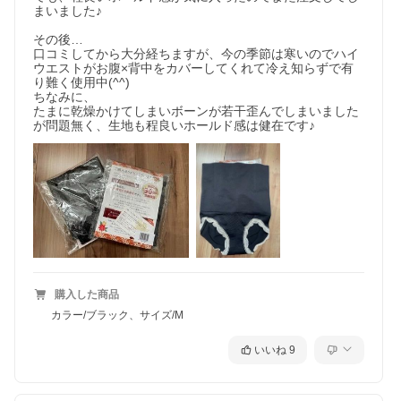
まいました♪

その後…

口コミしてから大分経ちますが、今の季節は寒いのでハイ
ウエストがお腹×背中をカバーしてくれて冷え知らずで有
り難く使用中(^^)

ちなみに、

たまに乾燥かけてしまいボーンが若干歪んでしまいました
が問題無く、生地も程良いホールド感は健在です♪
購入した商品
カラー/ブラック、サイズ/M
いいね
9