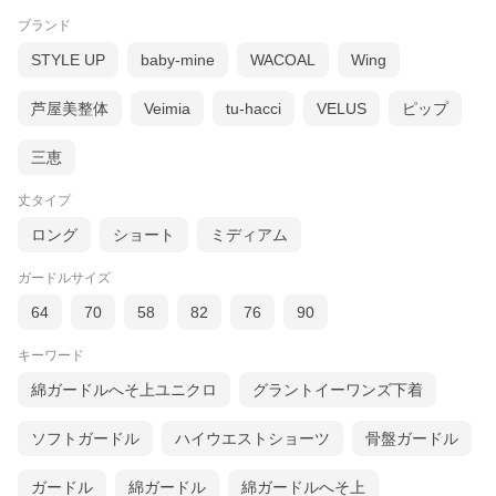
ブランド
STYLE UP
baby-mine
WACOAL
Wing
芦屋美整体
Veimia
tu-hacci
VELUS
ピップ
三恵
丈タイプ
ロング
ショート
ミディアム
ガードルサイズ
64
70
58
82
76
90
キーワード
綿ガードルへそ上ユニクロ
グラントイーワンズ下着
ソフトガードル
ハイウエストショーツ
骨盤ガードル
ガードル
綿ガードル
綿ガードルへそ上