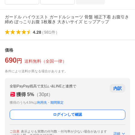
ガードル ハイウエスト ガードルショーツ 骨盤 補正下着 お腹引き
締め ぽっこりお腹 1枚履き 大きいサイズ ヒップアップ
4.28
（
981
件
）
価格
690
円
送料無料
（
全国一律
）
条件により送料が異なる場合があります。
全額PayPay残高で支払い&LINEと連携で
内訳
獲得
5
%
（
30
pt）
獲得のうち4.5%は
利用先・期間限定
ログインして確認
ご注意
表示よりも実際の付与数・付与率が少ない場合があります
詳細