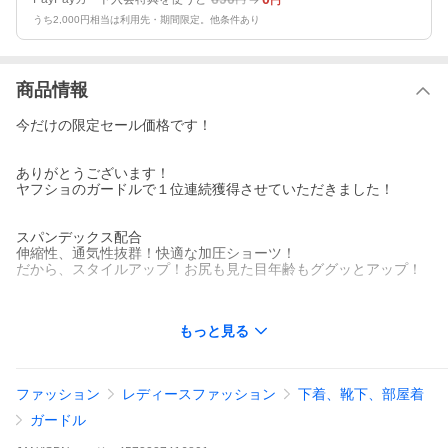
円
うち2,000円相当は利用先・期間限定。他条件あり
商品情報
今だけの限定セール価格です！
ありがとうございます！
ヤフショのガードルで１位連続獲得させていただきました！
スパンデックス配合
伸縮性、通気性抜群！快適な加圧ショーツ！
だから、スタイルアップ！お尻も見た目年齢もググッとアップ！
もっと見る
その場で、即、体型変化！
★綿クロッチ付きなので、ガードルショーツで１枚履きOK！
ファッション
レディースファッション
下着、靴下、部屋着
ガードル
【ポイント】