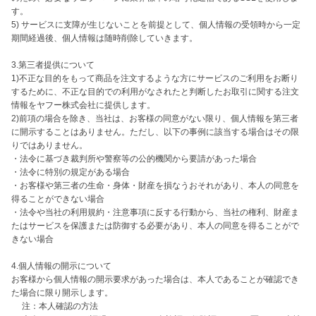
す。

5) サービスに支障が生じないことを前提として、個人情報の受領時から一定
期間経過後、個人情報は随時削除していきます。

3.第三者提供について

1)不正な目的をもって商品を注文するような方にサービスのご利用をお断り
するために、不正な目的での利用がなされたと判断したお取引に関する注文
情報をヤフー株式会社に提供します。

2)前項の場合を除き、当社は、お客様の同意がない限り、個人情報を第三者
に開示することはありません。ただし、以下の事例に該当する場合はその限
りではありません。

・法令に基づき裁判所や警察等の公的機関から要請があった場合

・法令に特別の規定がある場合

・お客様や第三者の生命・身体・財産を損なうおそれがあり、本人の同意を
得ることができない場合

・法令や当社の利用規約・注意事項に反する行動から、当社の権利、財産ま
たはサービスを保護または防御する必要があり、本人の同意を得ることがで
きない場合

4.個人情報の開示について

お客様から個人情報の開示要求があった場合は、本人であることが確認でき
た場合に限り開示します。

　 注：本人確認の方法
