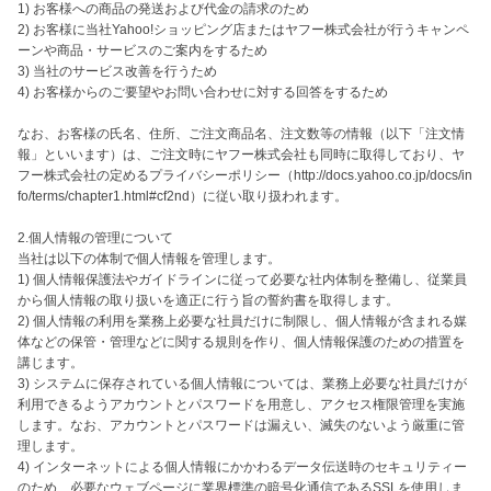
1) お客様への商品の発送および代金の請求のため

2) お客様に当社Yahoo!ショッピング店またはヤフー株式会社が行うキャンペ
ーンや商品・サービスのご案内をするため

3) 当社のサービス改善を行うため

4) お客様からのご要望やお問い合わせに対する回答をするため

なお、お客様の氏名、住所、ご注文商品名、注文数等の情報（以下「注文情
報」といいます）は、ご注文時にヤフー株式会社も同時に取得しており、ヤ
フー株式会社の定めるプライバシーポリシー（http://docs.yahoo.co.jp/docs/in
fo/terms/chapter1.html#cf2nd）に従い取り扱われます。

2.個人情報の管理について

当社は以下の体制で個人情報を管理します。

1) 個人情報保護法やガイドラインに従って必要な社内体制を整備し、従業員
から個人情報の取り扱いを適正に行う旨の誓約書を取得します。

2) 個人情報の利用を業務上必要な社員だけに制限し、個人情報が含まれる媒
体などの保管・管理などに関する規則を作り、個人情報保護のための措置を
講じます。

3) システムに保存されている個人情報については、業務上必要な社員だけが
利用できるようアカウントとパスワードを用意し、アクセス権限管理を実施
します。なお、アカウントとパスワードは漏えい、滅失のないよう厳重に管
理します。

4) インターネットによる個人情報にかかわるデータ伝送時のセキュリティー
のため、必要なウェブページに業界標準の暗号化通信であるSSLを使用しま