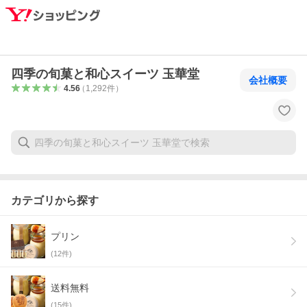
四季の旬菓と和心スイーツ 玉華堂
会社概要
4.56
（
1,292
件
）
カテゴリから探す
プリン
(
12
件)
送料無料
(
15
件)