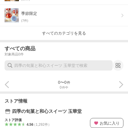
季節限定
(
7
件)
すべてのカテゴリを見る
すべての商品
対象商品
0
件
0
〜
0
件
0
件中
ストア情報
四季の旬菓と和心スイーツ 玉華堂
ストア評価
お気に入り
4.56
（
1,292
件
）