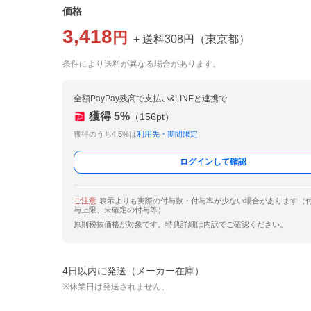
価格
3,418
円
+ 送料
308
円
（
東京都
）
条件により送料が異なる場合があります。
全額PayPay残高で支払い&LINEと連携で
獲得
5
%
（
156
pt）
獲得のうち4.5%は
利用先・期間限定
ログインして確認
ご注意
表示よりも実際の付与数・付与率が少ない場合があります（
与上限、未確定の付与等）
原則税抜価格が対象です。特典詳細は内訳でご確認ください。
4日以内に発送（メーカー在庫）
※休業日は発送されません。