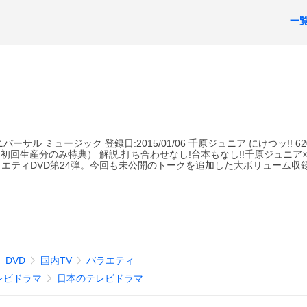
一
ニバーサル ミュージック 登録日:2015/01/06 千原ジュニア にけつッ!! 620
募券（初回生産分のみ特典） 解説:打ち合わせなし!台本もなし!!千原ジュニア
エティDVD第24弾。今回も未公開のトークを追加した大ボリューム収
DVD
国内TV
バラエティ
レビドラマ
日本のテレビドラマ