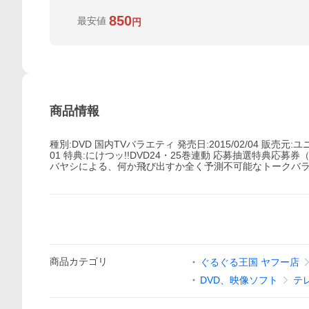
850
最安値
円
商品情報
種別:DVD 国内TVバラエティ 発売日:2015/02/04 販売元:ユ
01 特典:にけつッ!!DVD24・25巻連動 応募抽選特典応
バヤシによる、何か飛び出すか全く予測不可能なトークバラ
商品
カテゴリ
ぐるぐる王国 ヤフー店
DVD、映像ソフト
テ