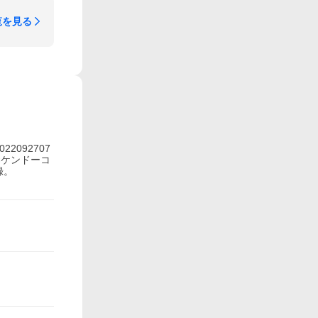
覧を見る
22092707
×ケンドーコ
録。