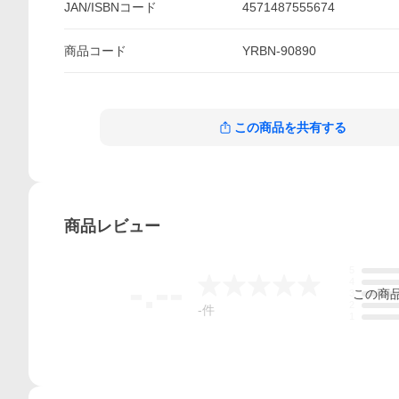
JAN/ISBNコード
4571487555674
商品
コード
YRBN-90890
この商品を共有する
商品
レビュー
5
-.--
4
この
商
3
2
-
件
1