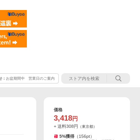
せ：
お盆期間中 営業日のご案内
価格
3,418
円
+ 送料
308
円
（
東京都
）
5
%獲得
（
156
pt）