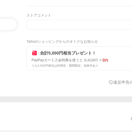
ストアコメント
Yahoo!ショッピングからのオトクなお知らせ
合計5,000円相当プレゼント！
3,418
0
PayPayカード入会特典を使うと
円
円
うち2,000円相当は利用先・期間限定。他条件あり
違反申告