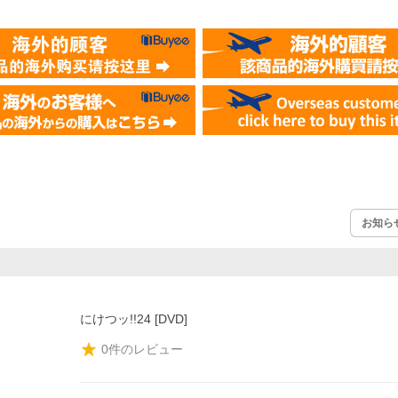
お知ら
にけつッ!!24 [DVD]
0
件のレビュー