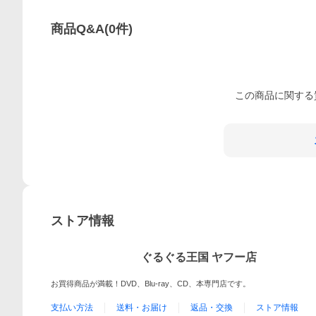
商品Q&A
(
0
件)
この
商品
に関する
ストア情報
ぐるぐる王国 ヤフー店
お買得商品が満載！DVD、Blu-ray、CD、本専門店です。
支払い方法
送料・お届け
返品・交換
ストア情報