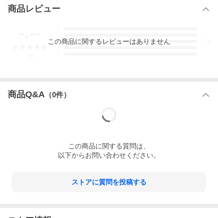
封入特典
特典ディスク
商品レビュー
関連商品
戸田恵梨香出演作品
-.--
綾瀬はるか出演作品
5
4
この
商品
に関するレビューはありません
亀梨和也出演作品
3
2
1
日本テレビ土曜ドラマ
-
件
北川悦吏子脚本作品
2000年代日本のテレビドラマ
商品Q&A
（
0
件）
【応募シリアル対象商品】▼その他の対象商品＆くわしくはコチ
この
商品
に関する質問は、
ラ！
以下からお問い合わせください。
ストアに質問を投稿する