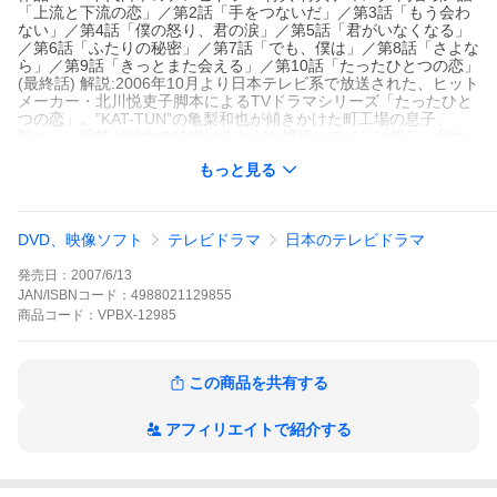
「上流と下流の恋」／第2話「手をつないだ」／第3話「もう会わ
ない」／第4話「僕の怒り、君の涙」／第5話「君がいなくなる」
／第6話「ふたりの秘密」／第7話「でも、僕は」／第8話「さよな
ら」／第9話「きっとまた会える」／第10話「たったひとつの恋」
(最終話) 解説:2006年10月より日本テレビ系で放送された、ヒット
メーカー・北川悦吏子脚本によるTVドラマシリーズ「たったひと
つの恋」。”KAT-TUN”の亀梨和也が傾きかけた町工場の息子、
瑞々しい演技が魅力の綾瀬はるかがお嬢様ヒロインに扮し、切な
くて優しい”たったひとつの恋”を繰り広げる。同じ”KAT-TUN”のメ
もっと見る
ンバーである田中聖や、「チェケラッチョ!!」の平岡祐太ら人気若
手キャストたちの豪華共演も魅力。DVD-BOXとしてリリースの本
商品は、全10話をディレクターズカットで収録するほか、特典デ
ィスクも同梱する。
DVD、映像ソフト
テレビドラマ
日本のテレビドラマ
種別
DVD
発売日：
2007/6/13
発売日
2007/6/13
JAN/ISBNコード：
4988021129855
ジャンル
国内TVラブストーリー
商品
コード：
VPBX-12985
監督
出演
亀梨和也
綾瀬はるか 田中聖 平岡祐太 戸田恵
この商品を共有する
梨香 要潤
アフィリエイトで紹介する
収録時間
473分
組枚数
5