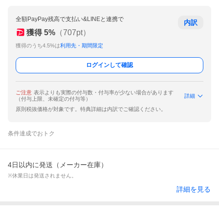
全額PayPay残高で支払い&LINEと連携で
内訳
獲得
5
%
（
707
pt）
獲得のうち4.5%は
利用先・期間限定
ログインして確認
ご注意
表示よりも実際の付与数・付与率が少ない場合があります
詳細
（付与上限、未確定の付与等）
原則税抜価格が対象です。特典詳細は内訳でご確認ください。
条件達成でおトク
4日以内に発送（メーカー在庫）
※休業日は発送されません。
詳細を見る