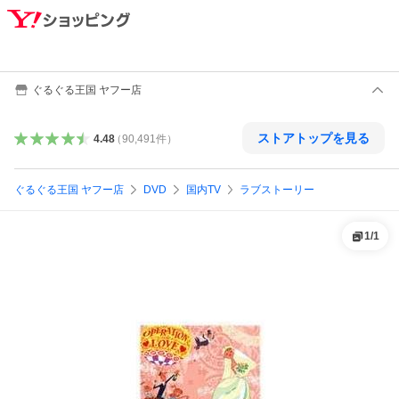
ぐるぐる王国 ヤフー店
ストアトップを見る
4.48
（
90,491
件
）
ぐるぐる王国 ヤフー店
DVD
国内TV
ラブストーリー
1
/
1