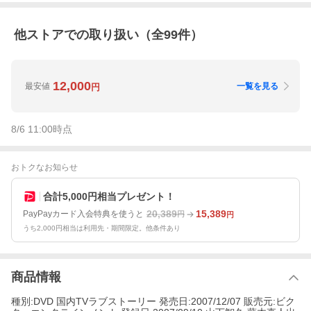
他ストアでの取り扱い（全
99
件）
12,000
最安値
一覧を見る
円
8/6 11:00
時点
おトクなお知らせ
合計5,000円相当プレゼント！
20,389
15,389
PayPayカード入会特典を使うと
円
円
うち2,000円相当は利用先・期間限定。他条件あり
商品情報
種別:DVD 国内TVラブストーリー 発売日:2007/12/07 販売元:ビク