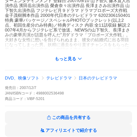
ターエンタテインメント 登録日:2007/09/10 山下智久 藤木直人出
演作品 濱田岳出演作品 榮倉奈々出演作品 長澤まさみ出演作品 山
下智久出演作品 フジテレビ月９ドラマ ドラマプロポーズ大作戦
金子茂樹脚本作品 2000年代日本のテレビドラマ 6202306150401
特典:豪華パッケージ／スペシャルPHOTOブックレット(以上2
点、初回生産分のみ特典)／特典ディスク 内容:全11話収録 解説:2
007年4月からフジテレビ系で放送、NEWSの山下智久、長澤まさ
みの豪華共演が話題を呼んだ”月9”ドラマ「プロポーズ大作戦」。
大好きな女性に想いを告げられぬまま、彼女の結婚式に出る羽目
になってしまった男。妖精に過去をやり直すチャンスをもらった
男が、彼女を取り戻すべく奮闘する姿をコミカルタッチに描いて
いく。恋に不器用な男女による、ほろ苦く切ない恋のリプレイ。
もっと見る
情けなかった青春をやり直したいと思ったことのある人たちにお
くる、共感度たっぷりのラブストーリーである。
種別
DVD
DVD、映像ソフト
テレビドラマ
日本のテレビドラマ
発売日
2007/12/7
ジャンル
発売日：
2007/12/7
国内TVラブストーリー
JAN/ISBNコード：
4988002536498
監督
商品
コード：
VIBF-5201
出演
山下智久
長澤まさみ 榮倉奈々 平岡祐太 濱田
岳 三上博史 藤木直人
この商品を共有する
収録時間
650分
アフィリエイトで紹介する
組枚数
7