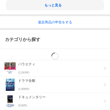
もっと見る
違反
商品の
申告をする
カテゴリから探す
バラエティ
(
2,263
件)
ドラマ全般
(
1,906
件)
ドキュメンタリー
(
618
件)