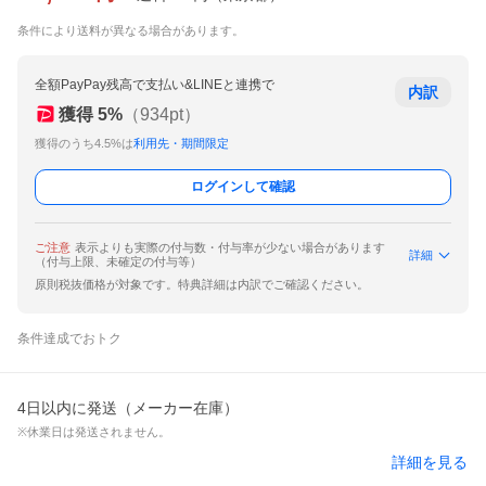
条件により送料が異なる場合があります。
全額PayPay残高で支払い&LINEと連携で
内訳
獲得
5
%
（
934
pt）
獲得のうち4.5%は
利用先・期間限定
ログインして確認
ご注意
表示よりも実際の付与数・付与率が少ない場合があります
詳細
（付与上限、未確定の付与等）
原則税抜価格が対象です。特典詳細は内訳でご確認ください。
条件達成でおトク
4日以内に発送（メーカー在庫）
※休業日は発送されません。
詳細を見る