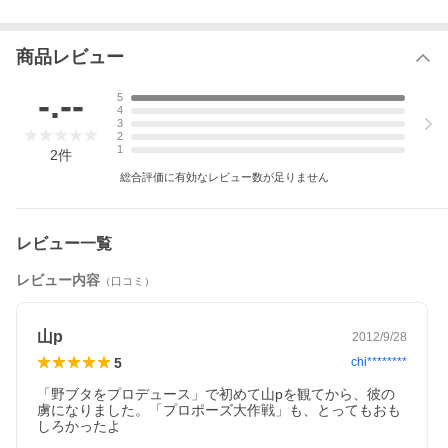
封入特典
豪華パッケージ／スペシャルPHOTOブックレ
ット(以上2点、初回生産分のみ特典)／特典デ
商品レビュー
ィスク
関連商品
藤木直人出演作品
-.--
5
4
濱田岳出演作品
3
2
榮倉奈々出演作品
1
2
件
長澤まさみ出演作品
総合評価に有効なレビュー数が足りません
山下智久出演作品
フジテレビ月９ドラマ
レビュー一覧
ドラマプロポーズ大作戦
レビュー内容
（口コミ）
金子茂樹脚本作品
2000年代日本のテレビドラマ
山p
2012/9/28
セット販売はコチラ
5
chi********
「野ブタをプロデュース」で初めて山pを観てから、彼の
虜になりました。「プロポーズ大作戦」も、とってもおも
しろかったよ