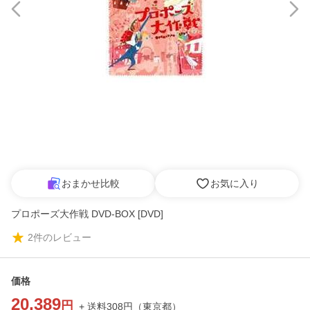
おまかせ比較
お気に入り
プロポーズ大作戦 DVD-BOX [DVD]
2
件のレビュー
価格
20,389
円
+ 送料
308
円
（
東京都
）