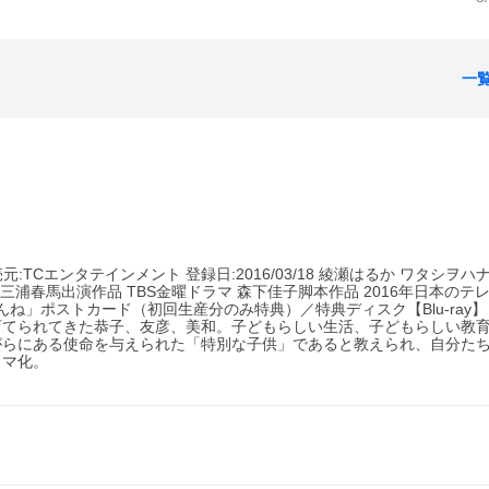
一
6 販売元:TCエンタテインメント 登録日:2016/03/18 綾瀬はるか ワタシヲ
浦春馬出演作品 TBS金曜ドラマ 森下佳子脚本作品 2016年日本のテ
んね」ポストカード（初回生産分のみ特典）／特典ディスク【Blu-ray】
育てられてきた恭子、友彦、美和。子どもらしい生活、子どもらしい教
がらにある使命を与えられた「特別な子供」であると教えられ、自分た
ラマ化。