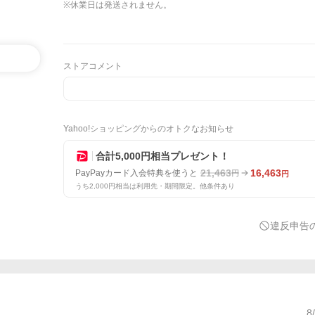
※休業日は発送されません。
ストアコメント
Yahoo!ショッピングからのオトクなお知らせ
合計5,000円相当プレゼント！
21,463
16,463
PayPayカード入会特典を使うと
円
円
うち2,000円相当は利用先・期間限定。他条件あり
違反申告
8