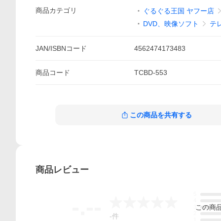
商品
カテゴリ
ぐるぐる王国 ヤフー店
DVD、映像ソフト
テ
JAN/ISBNコード
4562474173483
商品
コード
TCBD-553
この商品を共有する
商品
レビュー
5
-.--
4
この
商
3
2
-
件
1