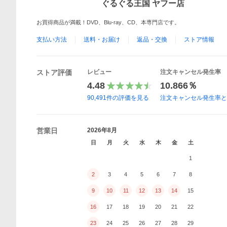
ぐるぐる王国 ヤフー店
お買得商品が満載！DVD、Blu-ray、CD、本専門店です。
支払い方法
送料・お届け
返品・交換
ストア情報
ストア評価
レビュー
注文キャンセル発生率
4.48
10.866％
90,491
件の評価を見る
注文キャンセル発生率
営業日
2026年8月
日
月
火
水
木
金
土
1
2
3
4
5
6
7
8
9
10
11
12
13
14
15
16
17
18
19
20
21
22
23
24
25
26
27
28
29