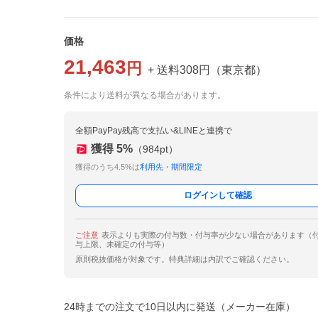
価格
21,463
円
+ 送料
308
円
（
東京都
）
条件により送料が異なる場合があります。
全額PayPay残高で支払い&LINEと連携で
獲得
5
%
（
984
pt）
獲得のうち4.5%は
利用先・期間限定
ログインして確認
ご注意
表示よりも実際の付与数・付与率が少ない場合があります（
与上限、未確定の付与等）
原則税抜価格が対象です。特典詳細は内訳でご確認ください。
24時までの注文で10日以内に発送（メーカー在庫）