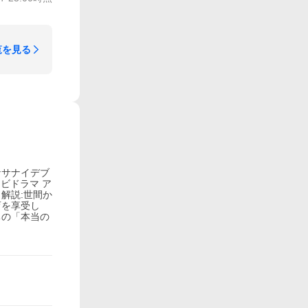
覧を見る
ハナサナイデブ
レビドラマ ア
 解説:世間か
育を享受し
ちの「本当の