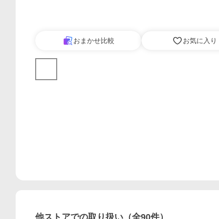
おまかせ比較
お気に入り
他ストアでの取り扱い（全
90
件）