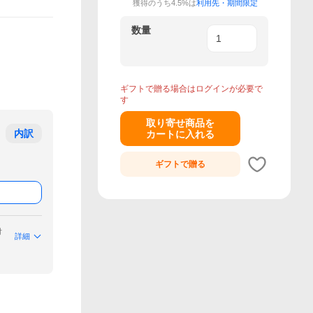
獲得のうち4.5%は
利用先・期間限定
数量
ギフトで贈る場合はログインが必要で
す
取り寄せ商品を
内訳
カートに入れる
ギフトで
贈る
付
詳細