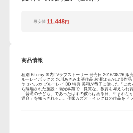
11,448
最安値
円
商品情報
種別:Blu-ray 国内TVラブストーリー 発売日:2016/08/2
ルーレイボックス 水川あさみ出演作品 綾瀬はるか出演作品 三
ヤセハルカ ブルーレイ BD 特典:美和が恭子に贈った「ごめ
ら隔離された施設・陽光学苑で「良質な」教育を与えられ
「普通の子ども」であったはずの彼らはある日、生まれな
運命」を知らされる…。作家カズオ・イシグロの作品をド