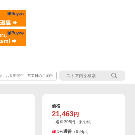
せ：
お盆期間中 営業日のご案内
価格
21,463
円
+ 送料
308
円
（
東京都
）
5
%獲得
（
984
pt）