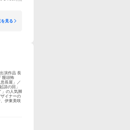
覧を見る
一出演作品 長
「饅頭怖
粗忽長屋」／
枚起請の回」
イ」の人気脚
デザイナーの
行、伊東美咲