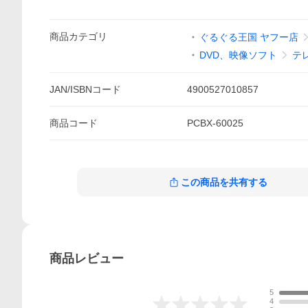
商品
カテゴリ
ぐるぐる王国 ヤフー店
DVD、映像ソフト
テ
JAN/ISBNコード
4900527010857
商品
コード
PCBX-60025
この商品を共有する
商品
レビュー
5
4