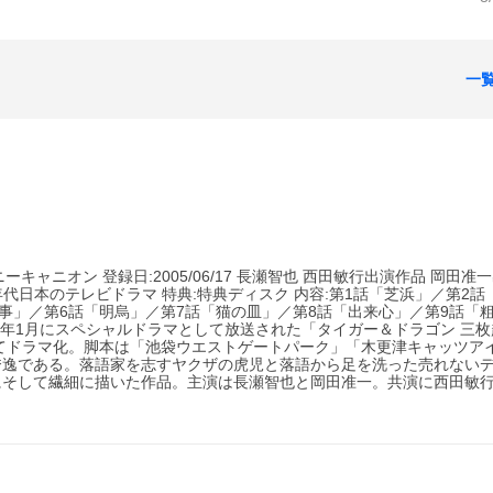
一
:ポニーキャニオン 登録日:2005/06/17 長瀬智也 西田敏行出演作品 岡田准
0年代日本のテレビドラマ 特典:特典ディスク 内容:第1話「芝浜」／第2話
事」／第6話「明烏」／第7話「猫の皿」／第8話「出来心」／第9話「
2005年1月にスペシャルドラマとして放送された「タイガー＆ドラゴン 三
てドラマ化。脚本は「池袋ウエストゲートパーク」「木更津キャッツア
秀逸である。落語家を志すヤクザの虎児と落語から足を洗った売れない
にそして繊細に描いた作品。主演は長瀬智也と岡田准一。共演に西田敏