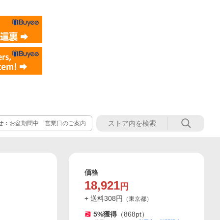
せ：
お盆期間中 営業日のご案内
価格
18,921
円
+ 送料
308
円
（
東京都
）
5
%獲得
（
868
pt）