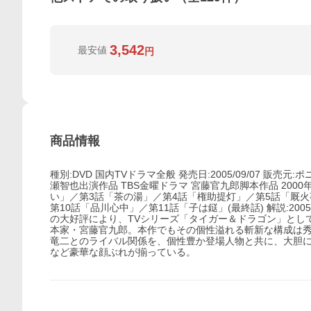
3,542
最安値
円
商品情報
種別:DVD 国内TVドラマ全般 発売日:2005/09/07 販売元
瀬智也出演作品 TBS金曜ドラマ 宮藤官九郎脚本作品 200
い」／第3話「茶の湯」／第4話「権助提灯」／第5話「厩火
第10話「品川心中」／第11話「子は鎹」(最終話) 解説:
の大好評により、TVシリーズ「タイガー＆ドラゴン」とし
本家・宮藤官九郎。本作でもその個性溢れる斬新な構成は
竜二とのライバル関係を、個性豊か登場人物と共に、大胆
など豪華な顔ぶれが揃っている。