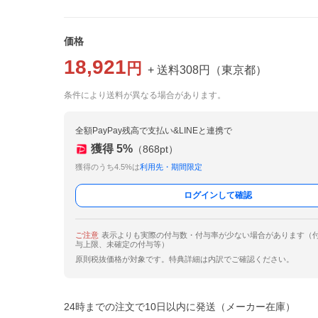
価格
18,921
円
+ 送料
308
円
（
東京都
）
条件により送料が異なる場合があります。
全額PayPay残高で支払い&LINEと連携で
獲得
5
%
（
868
pt）
獲得のうち4.5%は
利用先・期間限定
ログインして確認
ご注意
表示よりも実際の付与数・付与率が少ない場合があります（
与上限、未確定の付与等）
原則税抜価格が対象です。特典詳細は内訳でご確認ください。
24時までの注文で10日以内に発送（メーカー在庫）