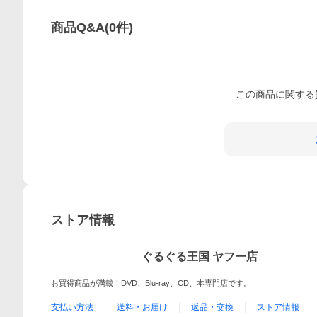
商品Q&A
(
0
件)
この
商品
に関する
ストア情報
ぐるぐる王国 ヤフー店
お買得商品が満載！DVD、Blu-ray、CD、本専門店です。
支払い方法
送料・お届け
返品・交換
ストア情報