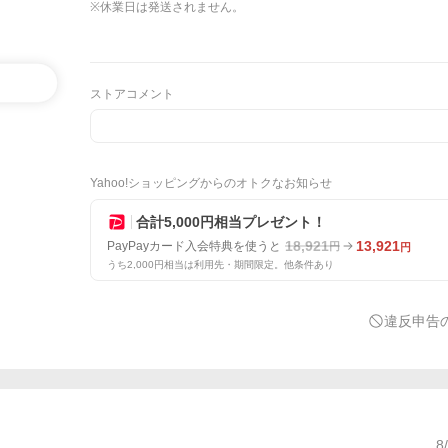
※休業日は発送されません。
ストアコメント
Yahoo!ショッピングからのオトクなお知らせ
合計5,000円相当プレゼント！
18,921
13,921
PayPayカード入会特典を使うと
円
円
うち2,000円相当は利用先・期間限定。他条件あり
違反申告
8