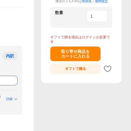
獲得のうち4.5%は
利用先・期間限定
数量
ギフトで贈る場合はログインが必要で
す
取り寄せ商品を
内訳
カートに入れる
ギフトで
贈る
付
詳細