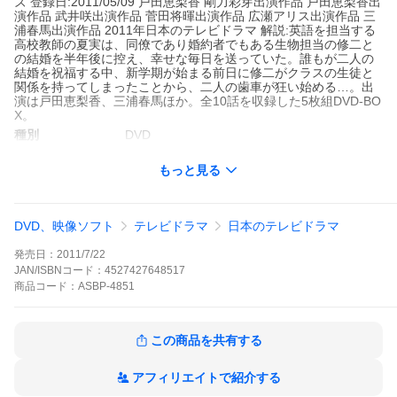
ズ 登録日:2011/05/09 戸田恵梨香 剛力彩芽出演作品 戸田恵梨香出
演作品 武井咲出演作品 菅田将暉出演作品 広瀬アリス出演作品 三
浦春馬出演作品 2011年日本のテレビドラマ 解説:英語を担当する
高校教師の夏実は、同僚であり婚約者でもある生物担当の修二と
の結婚を半年後に控え、幸せな毎日を送っていた。誰もが二人の
結婚を祝福する中、新学期が始まる前日に修二がクラスの生徒と
関係を持ってしまったことから、二人の歯車が狂い始める…。出
演は戸田恵梨香、三浦春馬ほか。全10話を収録した5枚組DVD-BO
X。
種別
DVD
発売日
2011/7/22
もっと見る
ジャンル
国内TVドラマ全般
監督
DVD、映像ソフト
テレビドラマ
日本のテレビドラマ
出演
戸田恵梨香
三浦春馬 武井咲 菅田将暉 剛力彩
発売日：
2011/7/22
芽 広瀬アリス 中島健人 石橋杏奈
JAN/ISBNコード：
4527427648517
収録時間
475分
商品
コード：
ASBP-4851
組枚数
5
関連商品
剛力彩芽出演作品
この商品を共有する
戸田恵梨香出演作品
アフィリエイトで紹介する
武井咲出演作品