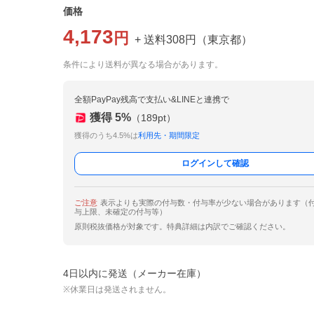
価格
4,173
円
+ 送料
308
円
（
東京都
）
条件により送料が異なる場合があります。
全額PayPay残高で支払い&LINEと連携で
獲得
5
%
（
189
pt）
獲得のうち4.5%は
利用先・期間限定
ログインして確認
ご注意
表示よりも実際の付与数・付与率が少ない場合があります（
与上限、未確定の付与等）
原則税抜価格が対象です。特典詳細は内訳でご確認ください。
4日以内に発送（メーカー在庫）
※休業日は発送されません。