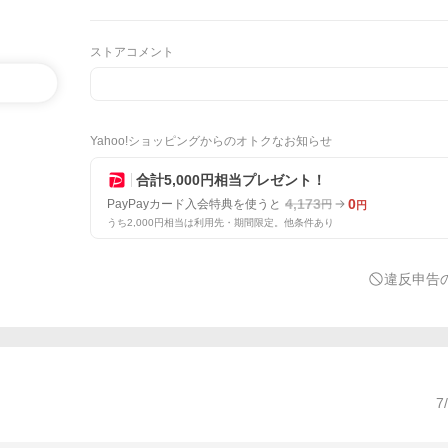
ストアコメント
Yahoo!ショッピングからのオトクなお知らせ
合計5,000円相当プレゼント！
4,173
0
PayPayカード入会特典を使うと
円
円
うち2,000円相当は利用先・期間限定。他条件あり
違反申告
7