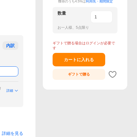
獲得のうち4.5%は
利用先・期間限定
数量
お一人様、5点限り
ギフトで贈る場合はログインが必要で
内訳
す
カートに入れる
ギフトで
贈る
付
詳細
詳細を見る