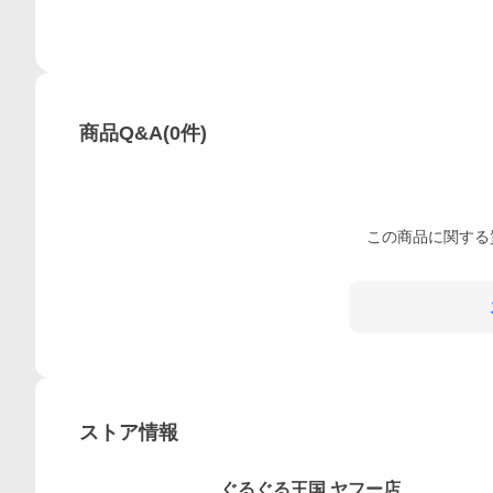
商品Q&A
(
0
件)
この
商品
に関する
ストア情報
ぐるぐる王国 ヤフー店