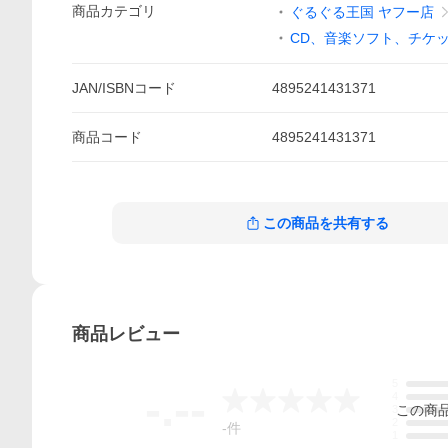
商品
カテゴリ
ぐるぐる王国 ヤフー店
CD、音楽ソフト、チケ
JAN/ISBNコード
4895241431371
商品
コード
4895241431371
この商品を共有する
商品
レビュー
5
-.--
4
この
商
3
2
-
件
1