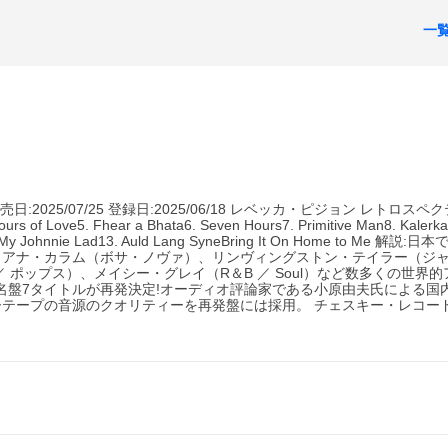
一
2025/07/25 登録日:2025/06/18 レベッカ・ピジョン レトロスペク
urs of Love5. Fhear a Bhata6. Seven Hours7. Primitive Man8. Kalerk
ow My Johnnie Lad13. Auld Lang SyneBring It On Home to Me 解
アナ・カラム（ボサ・ノヴァ）、リンヴィングストン・テイラー（ジャズ
ポップス）、メイシー・グレイ（R＆B ／ Soul）など数多くの世界
dsの名盤7タイトルが再発決定!オーディオ評論家である小原由夫氏による
ープの音源のクオリティーを再発盤には採用。 チェスキー・レコード（