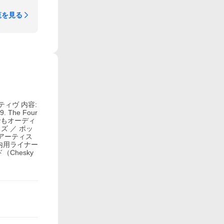
覧を見る
ティヴ 内容:
a9. The Four
説:日本でもオーディ
 ／ ポッ
的アーティス
国内用ライナー
Chesky