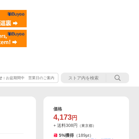
せ：
お盆期間中 営業日のご案内
価格
4,173
円
+ 送料
308
円
（
東京都
）
5
%獲得
（
189
pt）