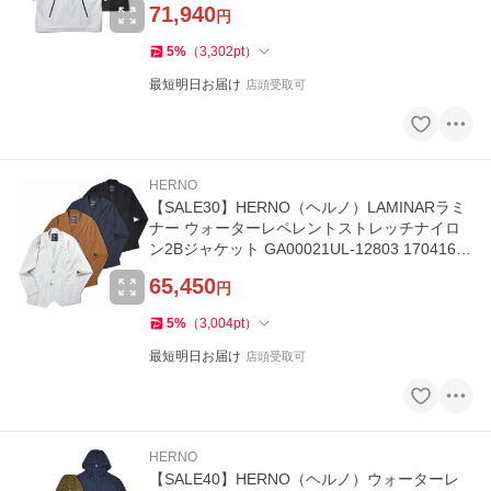
71,940
円
5
%
（
3,302
pt
）
最短明日お届け
店頭受取可
HERNO
【SALE30】HERNO（ヘルノ）LAMINARラミ
ナー ウォーターレペレントストレッチナイロ
ン2Bジャケット GA00021UL-12803 17041600
132
65,450
円
5
%
（
3,004
pt
）
最短明日お届け
店頭受取可
HERNO
【SALE40】HERNO（ヘルノ）ウォーターレ