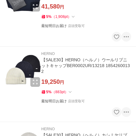
41,580
円
5
%
（
1,908
pt
）
最短明日お届け
店頭受取可
HERNO
【SALE30】HERNO（ヘルノ）ウールリブニ
ットキャップBER0002UR/13218 1854260013
2
19,250
円
5
%
（
883
pt
）
最短明日お届け
店頭受取可
HERNO
【SALE30】HERNO（ヘルノ）カシミヤリブ