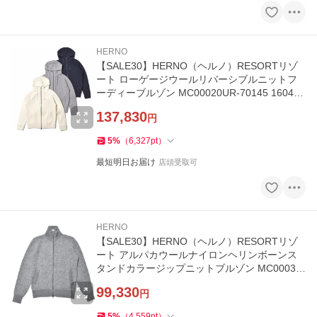
HERNO
【SALE30】HERNO（ヘルノ）RESORTリゾ
ート ローゲージウールリバーシブルニットフ
ーディーブルゾン MC00020UR-70145 160420
00132
137,830
円
5
%
（
6,327
pt
）
最短明日お届け
店頭受取可
HERNO
【SALE30】HERNO（ヘルノ）RESORTリゾ
ート アルパカウールナイロンヘリンボーンス
タンドカラージップニットブルゾン MC00037
UR-70208 16042001132
99,330
円
5
%
（
4,559
pt
）