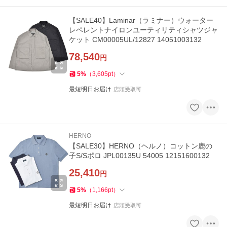
【SALE40】Laminar（ラミナー）ウォーター
レペレントナイロンユーティリティシャツジャ
ケット CM00005UL/12827 14051003132
78,540
円
5
%
（
3,605
pt
）
最短明日お届け
店頭受取可
HERNO
【SALE30】HERNO（ヘルノ）コットン鹿の
子S/Sポロ JPL00135U 54005 12151600132
25,410
円
5
%
（
1,166
pt
）
最短明日お届け
店頭受取可