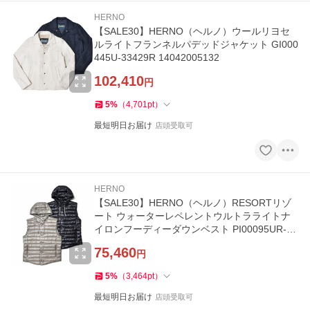
HERNO
【SALE30】HERNO（ヘルノ）ウールリヨセ
ルライトフランネルパデッドジャケット GI000
445U-33429R 14042005132
102,410
円
5
%
（
4,701
pt
）
最短明日お届け
店頭受取可
HERNO
【SALE30】HERNO（ヘルノ）RESORTリゾ
ート ウォーターレペレントウルトラライトナ
イロンフーディーダウンベスト PI00095UR-12
017Z 14042000132
75,460
円
5
%
（
3,464
pt
）
最短明日お届け
店頭受取可