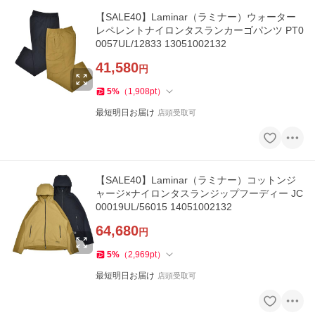
【SALE40】Laminar（ラミナー）ウォーター
レペレントナイロンタスランカーゴパンツ PT0
0057UL/12833 13051002132
41,580
円
5
%
（
1,908
pt
）
最短明日お届け
店頭受取可
【SALE40】Laminar（ラミナー）コットンジ
ャージ×ナイロンタスランジップフーディー JC
00019UL/56015 14051002132
64,680
円
5
%
（
2,969
pt
）
最短明日お届け
店頭受取可