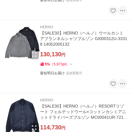
最短明日お届け
HERNO
【SALE30】HERNO（ヘルノ）ウールカシミ
アフランネルシャツブルゾン GI000312U-3331
8 14052005132
130,130
円
5
%
（
5,973
pt
）
最短明日お届け
店頭受取可
HERNO
【SALE30】HERNO（ヘルノ）RESORTリゾ
ート フェルテッドウール×コットンカシミアニ
ットドライバーズブルゾン MC00041UR-7210
8 16052000132
114,730
円