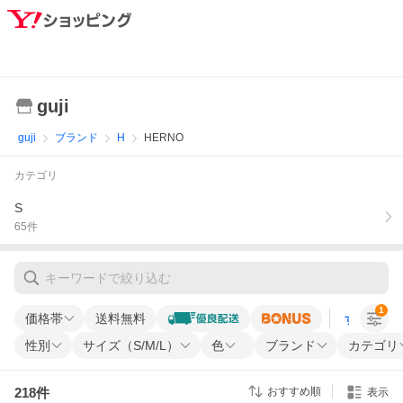
guji
guji
ブランド
H
HERNO
カテゴリ
S
65
件
1
価格帯
送料無料
すべての条
性別
サイズ（S/M/L）
色
ブランド
カテゴリ
218
件
おすすめ順
表示