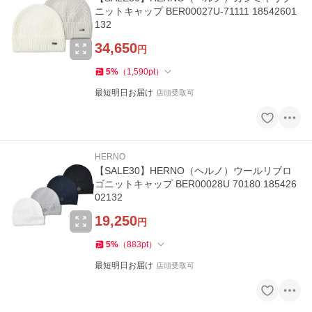
ニットキャップ BER00027U-71111 18542601
132
34,650
円
5
%
（
1,590
pt
）
最短明日お届け
店頭受取可
HERNO
【SALE30】HERNO（ヘルノ）ウールリブロ
ゴニットキャップ BER00028U 70180 185426
02132
19,250
円
5
%
（
883
pt
）
最短明日お届け
店頭受取可