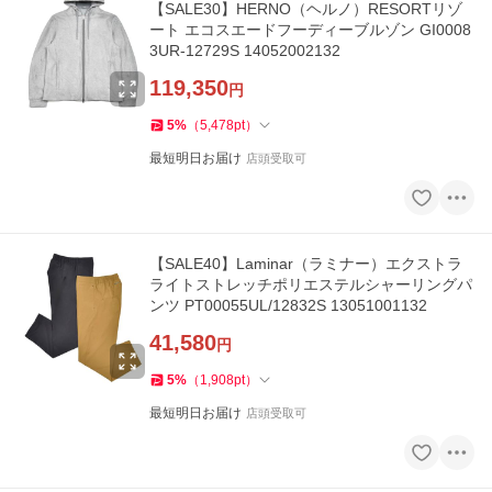
【SALE30】HERNO（ヘルノ）RESORTリゾ
ート エコスエードフーディーブルゾン GI0008
3UR-12729S 14052002132
119,350
円
5
%
（
5,478
pt
）
最短明日お届け
店頭受取可
【SALE40】Laminar（ラミナー）エクストラ
ライトストレッチポリエステルシャーリングパ
ンツ PT00055UL/12832S 13051001132
41,580
円
5
%
（
1,908
pt
）
最短明日お届け
店頭受取可