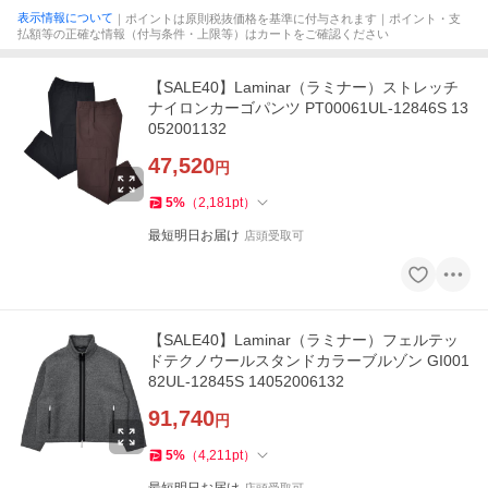
表示情報について
｜ポイントは原則税抜価格を基準に付与されます｜ポイント・支
払額等の正確な情報（付与条件・上限等）はカートをご確認ください
【SALE40】Laminar（ラミナー）ストレッチ
ナイロンカーゴパンツ PT00061UL-12846S 13
052001132
47,520
円
5
%
（
2,181
pt
）
最短明日お届け
店頭受取可
【SALE40】Laminar（ラミナー）フェルテッ
ドテクノウールスタンドカラーブルゾン GI001
82UL-12845S 14052006132
91,740
円
5
%
（
4,211
pt
）
店頭受取可