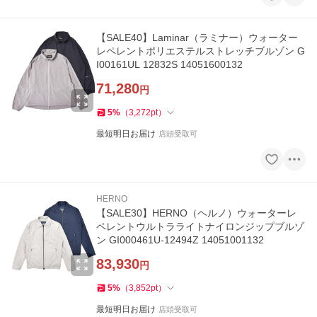
【SALE40】Laminar（ラミナー）ウォーター
レペレントポリエステルストレッチブルゾン G
I00161UL 12832S 14051600132
71,280
円
5
%
（
3,272
pt
）
最短明日お届け
店頭受取可
HERNO
【SALE30】HERNO（ヘルノ）ウォーターレ
ペレントウルトラライトナイロンジップブルゾ
ン GI000461U-12494Z 14051001132
83,930
円
5
%
（
3,852
pt
）
最短明日お届け
店頭受取可