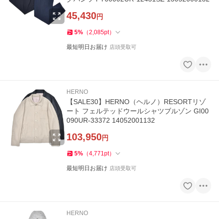
45,430
円
5
%
（
2,085
pt
）
最短明日お届け
店頭受取可
HERNO
【SALE30】HERNO（ヘルノ）RESORTリゾ
ート フェルテッドウールシャツブルゾン GI00
090UR-33372 14052001132
103,950
円
5
%
（
4,771
pt
）
最短明日お届け
店頭受取可
HERNO