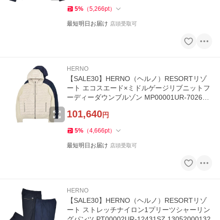
5
%
（
5,266
pt
）
最短明日お届け
店頭受取可
HERNO
【SALE30】HERNO（ヘルノ）RESORTリゾ
ート エコスエード×ミドルゲージリブニットフ
ーディーダウンブルゾン MP00001UR-70260 1
6052001132
101,640
円
5
%
（
4,666
pt
）
最短明日お届け
店頭受取可
HERNO
【SALE30】HERNO（ヘルノ）RESORTリゾ
ート ストレッチナイロン1プリーツシャーリン
グパンツ PT00002UR-12431SZ 13052000132